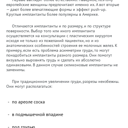
европейские женщины предпочитают именно их. А вот вторые
— дают более впечатляющие формы и эффект push-up.
Круглые имплантанты более популярны в Америке.
Отличаются имплантанты и по размеру, и по структуре
поверхности. Выбор того или иного имплантанта
осуществляется на консультации с пластическим хирургом
исходя не только из пожеланий пациентки, но и из
анатомических особенностей строения ее молочных желез. К
примеру, если есть проблема асимметрии груди, то могут
понадобиться имплантанты разного размера. Они помогут
визуально выровнять грудь и сделать их абсолютно
одинаковыми. В данном случае силиконовые имплантанты не
заменимы.
При традиционном увеличении груди, разрезы неизбежны.
Они могут располагаться:
по ареоле соска
в подмышечной впадине
под грудью.