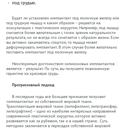
под грудью.
Будет ли установлен имплантант под молочную железу или
под грудную мышцу и каким образом – решается на
консультации с пластическим хирургом. Например, под мышцу
считается более желательным с точки зрения натуральности
результата, но не всегда это сочетается с образом жизни. Если
вы активно занимаетесь спортом, то мышца может
деформировать имплантант. В этом случае более желательно
поставить имплантант под молочную железу.
Неоспоримым достоинством силиконовых имплантантов
является – результат. По сути, вы получаете пожизненную
гарантию на красивую грудь.
Прогрессивный подход
В последние годы все большее признание получают
«имплантанты» из собственной жировой ткани.
Трансплантация жировой ткани (липофиллинг, липотрансфер,
липографтинг) – одно из наиболее интересных направлений
современной пластической хирургии, которое активно
развивается как за рубежом, так и в нашей стране. Суть
методики заключается в пересадке собственной жировой