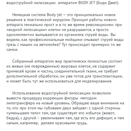
водоструйной липосакции аппаратом BODY JET (Боди Джет).
Немецкая система Body-jet — это принципиально новое
решение в пластической хирургии. Принцип работы нового
аппарата гениально прост и в то же время революционен: при
«водной липосакции» клетки не разрушаются, а просто
одномоментно вымываются из организма струей воды. Вы
видели, как профессиональные мойщики смывают струей воды
грязь с машин на автомойке? Тут происходит примерно то же
самое.
Собранный аппаратом жир практически полностью состоит
из живых (не поврежденных) жировых клеток, не содержит
примесей крови и частиц соединительной ткани, не требует
дополнительной обработки, он уже готов для трансплантации,
и может быть тут же использоваться для моделирования.
Использование водоструйной липосакции позволило
вывести процедуру коррекции фигуры методом
липотрансфера на новый уровень. Обращаю ваше внимание на
то, что при этом мы «убиваем двух зайцев»: с одной стороны
«уменьшаем тело» там, где существует его избыток (живот,
бедра), с другой – увеличиваем там, где есть его дефицит, и тем
самым, например, делаем красивыми грудь.