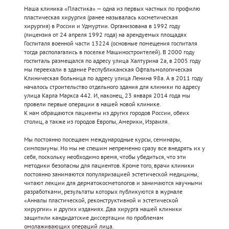
Наша клиника «Пластика» — одна из первых частных по профилю
пластическая хирургия (ранее называлась косметическая
хирургия) в России и Удмуртии. Организована в 1992 году
(лицензия от 24 апреля 1992 года) на арендуемых площадях
Госпиталя военной части 13224 (основные помещения госпиталя
тогда располагались в поселке Машиностроителей). В 2000 году
госпиталь размещался по адресу улица Халтурина 2а, в 2005 году
мы переехали в здание Республиканская Офтальмологическая
Клиническая больница по адресу улица Ленина 98а. А в 2011 году
началось строительство отдельного здания для клиники по адресу
улица Карла Маркса 442. И, наконец, 23 января 2014 года мы
провели первые операции в нашей новой клинике.
К нам обращаются пациенты из других городов России, обеих
столиц, а также из городов Европы, Америки, Израиля.
Мы постоянно посещаем международные курсы, семинары,
симпозиумы. Но мы не спешим непременно сразу все внедрять их у
себя, поскольку необходимо время, чтобы убедиться, что эти
методики безопасны для пациентов. Кроме того, врачи клиники
постоянно занимаются популяризацией эстетической медицины,
читают лекции для дерматокосметологов и занимаются научными
разработками, результаты которых публикуются в журнале
«Анналы пластической, реконструктивной и эстетической
хирургии» и других изданиях. Два хирурга нашей клиники
защитили кандидатские диссертации по проблемам
омолаживающих операций лица.