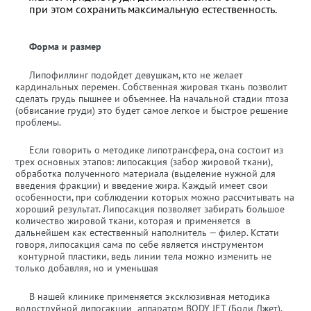
при этом сохранить максимальную естественность.
Форма и размер
Липофиллинг подойдет девушкам, кто не желает
кардинальных перемен. Собственная жировая ткань позволит
сделать грудь пышнее и объемнее. На начальной стадии птоза
(обвисание груди) это будет самое легкое и быстрое решение
проблемы.
Если говорить о методике липотрансфера, она состоит из
трех основных этапов: липосакция (забор жировой ткани),
обработка полученного материала (выделение нужной для
введения фракции) и введение жира. Каждый имеет свои
особенности, при соблюдении которых можно рассчитывать на
хороший результат. Липосакция позволяет забирать большое
количество жировой ткани, которая и применяется в
дальнейшем как естественный наполнитель — филер. Кстати
говоря, липосакция сама по себе является инструментом
контурной пластики, ведь линии тела можно изменить не
только добавляя, но и уменьшая
В нашей клинике применяется эксклюзивная методика
водоструйной липосакции аппаратом BODY JET (Боди Джет).