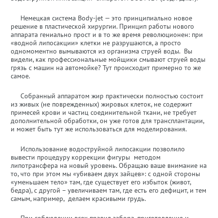
Немецкая система Body-jet — это принципиально новое
решение в пластической хирургии. Принцип работы нового
аппарата гениально прост и в то же время революционен: при
«водной липосакции» клетки не разрушаются, а просто
одномоментно вымываются из организма струей воды. Вы
видели, как профессиональные мойщики смывают струей воды
грязь с машин на автомойке? Тут происходит примерно то же
самое.
Собранный аппаратом жир практически полностью состоит
из живых (не поврежденных) жировых клеток, не содержит
примесей крови и частиц соединительной ткани, не требует
дополнительной обработки, он уже готов для трансплантации,
и может быть тут же использоваться для моделирования.
Использование водоструйной липосакции позволило
вывести процедуру коррекции фигуры методом
липотрансфера на новый уровень. Обращаю ваше внимание на
то, что при этом мы «убиваем двух зайцев»: с одной стороны
«уменьшаем тело» там, где существует его избыток (живот,
бедра), с другой – увеличиваем там, где есть его дефицит, и тем
самым, например, делаем красивыми грудь.