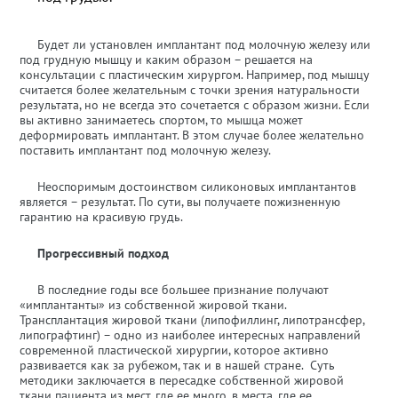
Будет ли установлен имплантант под молочную железу или
под грудную мышцу и каким образом – решается на
консультации с пластическим хирургом. Например, под мышцу
считается более желательным с точки зрения натуральности
результата, но не всегда это сочетается с образом жизни. Если
вы активно занимаетесь спортом, то мышца может
деформировать имплантант. В этом случае более желательно
поставить имплантант под молочную железу.
Неоспоримым достоинством силиконовых имплантантов
является – результат. По сути, вы получаете пожизненную
гарантию на красивую грудь.
Прогрессивный подход
В последние годы все большее признание получают
«имплантанты» из собственной жировой ткани.
Трансплантация жировой ткани (липофиллинг, липотрансфер,
липографтинг) – одно из наиболее интересных направлений
современной пластической хирургии, которое активно
развивается как за рубежом, так и в нашей стране. Суть
методики заключается в пересадке собственной жировой
ткани пациента из мест, где ее много, в места, где ее