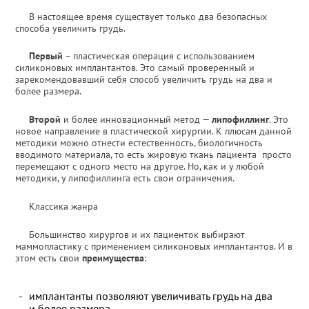
В настоящее время существует только два безопасных
способа увеличить грудь.
Первый
– пластическая операция с использованием
силиконовых имплантантов. Это самый проверенный и
зарекомендовавший себя способ увеличить грудь на два и
более размера.
Второй
и более инновационный метод —
липофиллинг
. Это
новое направление в пластической хирургии. К плюсам данной
методики можно отнести естественность, биологичность
вводимого материала, то есть жировую ткань пациента просто
перемещают с одного место на другое. Но, как и у любой
методики, у липофиллинга есть свои ограничения.
Классика жанра
Большинство хирургов и их пациенток выбирают
маммопластику с применением
силиконовых имплантантов
. И в
этом есть свои
преимущества
:
имплантанты позволяют увеличивать грудь на два
и более размера