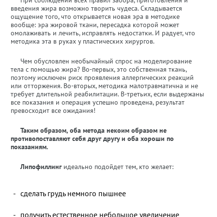
При соблюдении всех правил забора, приготовления и
введения жира возможно творить чудеса. Складывается
ощущение того, что открывается новая эра в методике
вообще: эра жировой ткани, пересадка которой может
омолаживать и лечить, исправлять недостатки. И радует, что
методика эта в руках у пластических хирургов.
Чем обусловлен необычайный спрос на моделирование
тела с помощью жира? Во-первых, это собственная ткань,
поэтому исключен риск проявления аллергических реакций
или отторжения. Во-вторых, методика малотравматична и не
требует длительной реабилитации. В-третьих, если выдержаны
все показания и операция успешно проведена, результат
превосходит все ожидания!
Таким образом, оба метода некоим образом не
противопоставляют себя друг другу и оба хороши по
показаниям.
Липофиллинг
идеально подойдет тем, кто желает:
сделать грудь немного пышнее
получить естественное небольшое увеличение