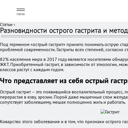
МЕНЮ
Статьи
›
Разновидности острого гастрита и мето
Под термином «острый гастрит» принято понимать острую ста
проблемой современности. Гастриты всех степеней, согласно с
82% населения мира в 2017 году являются носителями обнаруж
ЖКТ. Приобретенный гастрит, в зависимости от этиологии, мо
классов растут с каждым годом.
Что представляет из себя острый гастр
Острый гастрит – это появившийся воспалительный процесс, п
перерастая в язву, эрозии. Порой даже мышечные слои желудк
сопутствует заболевшему, мешая полноценно жить и работать.
Коварство этого заболевания и в том, что признаки острого г