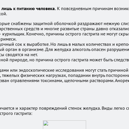
о лишь к питанию человека.
К повседневным причинам возникн
кой.
торые снабжены защитной оболочкой раздражают нежную слиз
рственных средств и многие развитые страны давно отказались
курильщик. Конечно, причины острого гастрита не могут скрыва
примеси.
дочный сок к выработке. Но лишь в малых количествах и крепо
дый орган в организме. Для желудка алкоголь опасен разрушен
ы сводятся на нет.
ной природе, но причина острого гастрита может быть следст
ми или эндоскопические исследования могут стать причиной 
х, тяжелых физических нагрузках, попадании внутрь посторонни
ызван отравлениями токсинами, щелочными растворами. Анорек
чается и характер повреждений стенок желудка. Виды легко спу
трого гастрита: