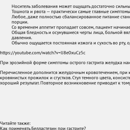
Носитель заболевания может ощущать достаточно сильные
Тошнота и рвота — практически самые главные симптомы
Любое, даже полностью сбалансированное питание стано
порции.
Со временем аппетит пропадает совсем, пациент начинае
Общая бледность и осунувшиеся черты лица, больной вял
давления.
Обычно ощущается постоянная изжога и сухость во рту, 
https://youtube.com/watch?v=IJ8e0xuCz5c
При эрозийной форме симптомы острого гастрита желудка на
Перечисленное дополнится желудочным кровотечением, при ко
кровянистых прожилок и сгустков. Стул темного цвета, консист
хороший результат. Повторное возникновение приводит к тому,
Читайте также:
Как применять Белластезин при гастрите?