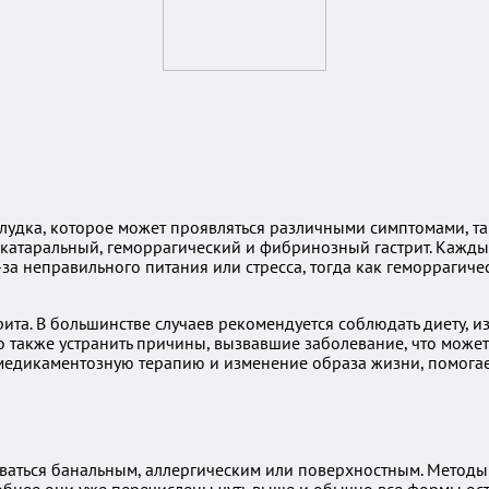
лудка, которое может проявляться различными симптомами, так
катаральный, геморрагический и фибринозный гастрит. Каждый
-за неправильного питания или стресса, тогда как геморраги
рита. В большинстве случаев рекомендуется соблюдать диету, 
также устранить причины, вызвавшие заболевание, что может 
медикаментозную терапию и изменение образа жизни, помогает
ваться банальным, аллергическим или поверхностным. Методы