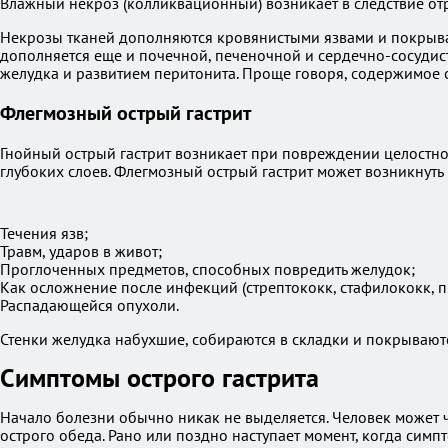
Влажный некроз (колликвационный) возникает в следствие от
Некрозы тканей дополняются кровянистыми язвами и покрываю
дополняется еще и почечной, печеночной и сердечно-сосуди
желудка и развитием перитонита. Проще говоря, содержимое
Флегмозный острый гастрит
Гнойный острый гастрит возникает при повреждении целостнос
глубоких слоев. Флегмозный острый гастрит может возникнуть 
Течения язв;
Травм, ударов в живот;
Проглоченных предметов, способных повредить желудок;
Как осложнение после инфекций (стрептококк, стафилококк, п
Распадающейся опухоли.
Стенки желудка набухшие, собираются в складки и покрываютс
Симптомы острого гастрита
Начало болезни обычно никак не выделяется. Человек может ч
острого обеда. Рано или поздно наступает момент, когда симпт