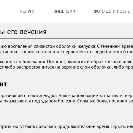
УСЛУГИ
ЛИЦЕНЗИИ
ФОТО ДО И ПОСЛЕ
ды его лечения
дию воспаления слизистой оболочки желудка. С течением врем
татистике, занимают почетное первое место среди болезней пи
енного заболевания. Питание, экология и образ жизни в цело
жет либо распространиться на верхние слои оболочки, либо пр
ит
оразивший стенки желудка. Чаще заболевание затрагивает вер
а оказываются под ударом болезни. Сильные боли, постоянные
астрита могут быть довольно продолжительное время скрыты ил