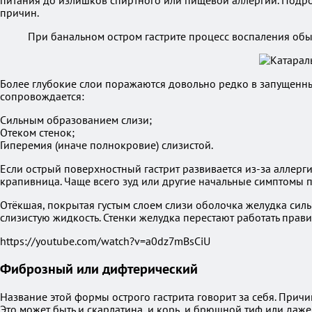
питания до излишков спиртного или пищевой аллергии. Подро
причин.
При банальном остром гастрите процесс воспаления обы
Более глубокие слои поражаются довольно редко в запущенны
сопровождается:
Сильным образованием слизи;
Отеком стенок;
Гиперемия (иначе полнокровие) слизистой.
Если острый поверхностный гастрит развивается из-за аллерги
крапивница. Чаще всего зуд или другие начальные симптомы по
Отёкшая, покрытая густым слоем слизи оболочка желудка сил
слизистую жидкость. Стенки желудка перестают работать прави
https://youtube.com/watch?v=a0dz7mBsCiU
Фиброзный или дифтерический
Название этой формы острого гастрита говорит за себя. Прич
Это может быть и скарлатина, и корь, и брюшной тиф или даже