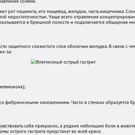
равления солями.
т рот пациента, его пищевод, желудок, часть кишечника. Сло
стой недостаточностью. Чаще всего отравления концентриров
 оказывается в брюшной полости и подключается обширная ин
ти защитного слизистого слоя оболочки желудка. В связи с ч
из-за:
невмококк);
я фибринозными наложениями. Часто в стенках образуется бре
увствовать себя прекрасно, а редкие небольшие боли в живот
омы острого гастрита предстанут во всей красе.