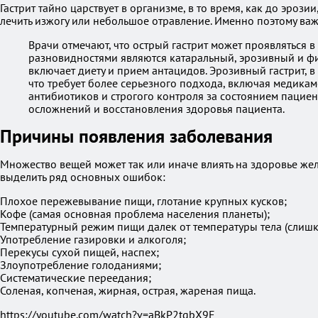
Гастрит тайно царствует в организме, в то время, как до эро
лечить изжогу или небольшое отравление. Именно поэтому важно
Врачи отмечают, что острый гастрит может проявляться
разновидностями являются катаральный, эрозивный и фиб
включает диету и прием антацидов. Эрозивный гастрит, 
что требует более серьезного подхода, включая медика
антибиотиков и строгого контроля за состоянием пацие
осложнений и восстановления здоровья пациента.
Причины появления заболевания
Множество вещей может так или иначе влиять на здоровье же
выделить ряд основных ошибок:
Плохое пережевывание пищи, глотание крупных кусков;
Кофе (самая основная проблема населения планеты);
Температурный режим пищи далек от температуры тела (слишк
Употребление газировки и алкоголя;
Перекусы сухой пищей, наспех;
Злоупотребление голоданиями;
Систематические переедания;
Соленая, копченая, жирная, острая, жареная пища.
https://youtube.com/watch?v=aBkP2tgbX9E