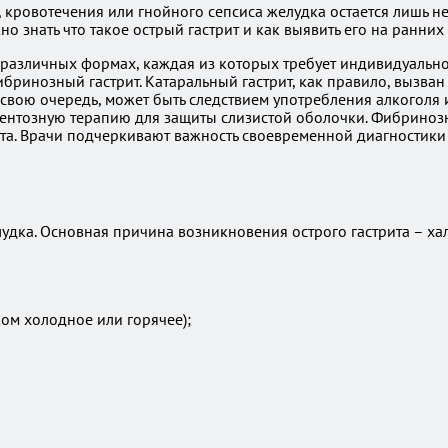
зии, кровотечения или гнойного сепсиса желудка остается лишь
 знать что такое острый гастрит и как выявить его на ранних 
 в различных формах, каждая из которых требует индивидуаль
ринозный гастрит. Катаральный гастрит, как правило, вызван
в свою очередь, может быть следствием употребления алкогол
ментозную терапию для защиты слизистой оболочки. Фибринозн
нта. Врачи подчеркивают важность своевременной диагностик
лудка. Основная причина возникновения острого гастрита – х
ом холодное или горячее);