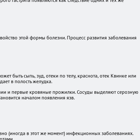
ого гастрита появляются как следствие одних и тех же
свойство этой формы болезни. Процесс развития заболевания
ет быть сыпь, зуд, отеки по телу, краснота, отек Квинке или
дает в полость желудка.
озии и первые кровяные прожилки. Сосуды выделяют серозную
тановится началом появления язв.
вно (иногда в этот же момент) инфекционных заболеваниях.
отами.