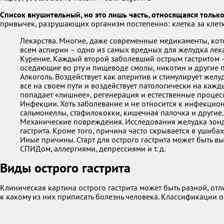
Список внушительный, но это лишь часть, относящаяся тольк
привычек, разрушающих организм постепенно: клетка за клет
Лекарства. Многие, даже современные медикаменты, ко
всем аспирин – одно из самых вредных для желудка лека
Курение. Каждый второй заболевший острым гастритом – 
оседающие во рту и пищеводе смолы, никотин и другие 
Алкоголь. Воздействует как аперитив и стимулирует желу
все на своем пути и воздействует патологически на каж
попадает «лишнее», регенерация и естественные процесс
Инфекции. Хоть заболевание и не относится к инфекцион
сальмонеллы, стафилококки, кишечная палочка и другие.
Механические повреждения. Исследования желудка зонда
гастрита. Кроме того, причина часто скрывается в ушиба
Иные причины. Старт для острого гастрита может быть в
СПИДом, аллергиями, депрессиями и т. д.
Виды острого гастрита
Клиническая картина острого гастрита может быть разной, отли
к какому из них приписать болезнь человека. Классификации ос