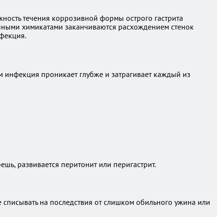
жность течения коррозивной формы острого гастрита
анными химикатами заканчиваются расхождением стенок
фекция.
ем инфекция проникает глубже и затрагивает каждый из
шь, развивается перитонит или перигастрит.
е списывать на последствия от слишком обильного ужина или