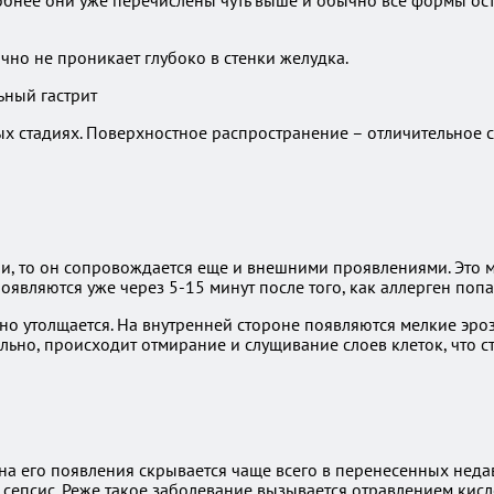
бнее они уже перечислены чуть выше и обычно все формы остр
чно не проникает глубоко в стенки желудка.
х стадиях. Поверхностное распространение – отличительное 
и, то он сопровождается еще и внешними проявлениями. Это мож
являются уже через 5-15 минут после того, как аллерген попа
ьно утолщается. На внутренней стороне появляются мелкие эр
льно, происходит отмирание и слущивание слоев клеток, что с
ина его появления скрывается чаще всего в перенесенных неда
 сепсис. Реже такое заболевание вызывается отравлением кисл