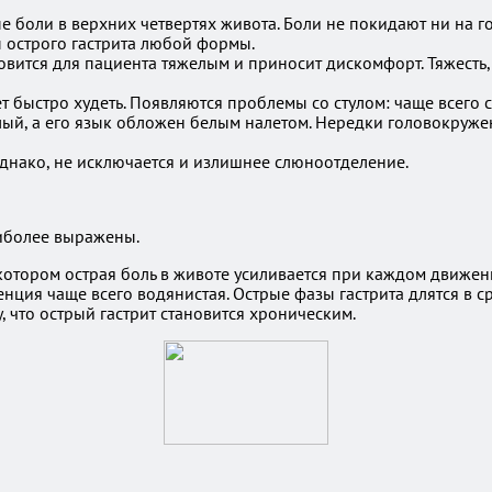
 боли в верхних четвертях живота. Боли не покидают ни на г
 острого гастрита любой формы.
вится для пациента тяжелым и приносит дискомфорт. Тяжесть,
т быстро худеть. Появляются проблемы со стулом: чаще всего 
ый, а его язык обложен белым налетом. Нередки головокружен
однако, не исключается и излишнее слюноотделение.
иболее выражены.
тором острая боль в животе усиливается при каждом движении
енция чаще всего водянистая. Острые фазы гастрита длятся в с
 что острый гастрит становится хроническим.