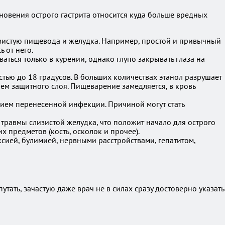
овения острого гастрита относится куда больше вредных
истую пищевода и желудка. Например, простой и привычный
 от него.
ться только в курении, однако глупо закрывать глаза на
стью до 18 градусов. В больших количествах этанол разрушает
ием защитного слоя. Пищеварение замедляется, в кровь
вием перенесенной инфекции. Причиной могут стать
травмы слизистой желудка, что положит начало для острого
х предметов (кость, осколок и прочее).
сией, булимией, нервными расстройствами, гепатитом,
тать, зачастую даже врач не в силах сразу достоверно указать