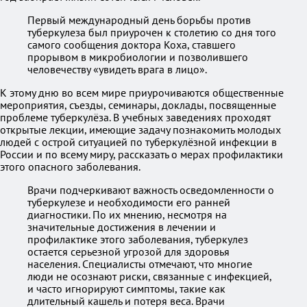
Первый международный день борьбы против
туберкулеза был приурочен к столетию со дня того
самого сообщения доктора Коха, ставшего
прорывом в микробиологии и позволившего
человечеству «увидеть врага в лицо».
К этому дню во всем мире приурочиваются общественные
мероприятия, съезды, семинары, доклады, посвященные
проблеме туберкулёза. В учебных заведениях проходят
открытые лекции, имеющие задачу познакомить молодых
людей с острой ситуацией по туберкулёзной инфекции в
России и по всему миру, рассказать о мерах профилактики
этого опасного заболевания.
Врачи подчеркивают важность осведомленности о
туберкулезе и необходимости его ранней
диагностики. По их мнению, несмотря на
значительные достижения в лечении и
профилактике этого заболевания, туберкулез
остается серьезной угрозой для здоровья
населения. Специалисты отмечают, что многие
люди не осознают риски, связанные с инфекцией,
и часто игнорируют симптомы, такие как
длительный кашель и потеря веса. Врачи