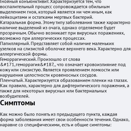
Гнойный конъюнктивит. Характеризуется тем, что
воспалительный процесс сопровождается обильным
выделением гноя, который является ни чем иным, как
лейкоцитами и остатками мертвых бактерий.
Катаральная форма. Этому типу заболевания также характерно
наличие выделений из очага, однако отделяемое будет
прозрачным. Обычно возникает при вирусных поражениях,
возможно при аллергических процессах.
Папиллярный. Представляет собой наличие маленьких
узелков на слизистой оболочке верхнего века. Характерно для
аллергической формы.
Геморрагический. Произошло от слова
&#171,геморрагия&#187,, что означает кровоизлияние под
кожу или слизистую. Является проявлением ломкости или
нарушения целостности кровеносных сосудов.
Пленчатый. Характеризуется образованием пленки на глазах.
Как правило, характерно для дифтеритического поражения, а
также для некоторых вирусных или бактериальных
возбудителей.
Симптомы
Как можно было понять из предыдущего пункта, каждая
форма заболевания имеет свои особенности течения. Однако,
наравне со специфическими, есть и общие симптомы: