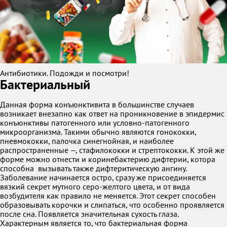
Антибиотики. Подожди и посмотри!
Бактериальный
Данная форма конъюнктивита в большинстве случаев
возникает внезапно как ответ на проникновение в эпидермис
конъюнктивы патогенного или условно-патогенного
микроорганизма. Такими обычно являются гонококки,
пневмококки, палочка синегнойная, и наиболее
распространенные —, стафилококки и стрептококки. К этой же
форме можно отнести и коринебактерию дифтерии, котора
способна вызывать также дифтеритическую ангину.
Заболевание начинается остро, сразу же присоединяется
вязкий секрет мутного серо-желтого цвета, и от вида
возбудителя как правило не меняется. Этот секрет способен
образовывать корочки и слипаться, что особенно проявляется
после сна. Появляется значительная сухость глаза.
Характерным является то, что бактериальная форма