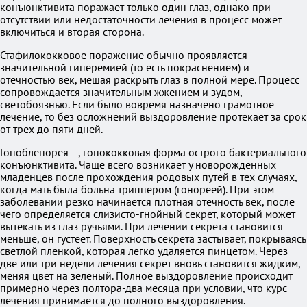
конъюнктивита поражает только один глаз, однако при
отсутствии или недостаточности лечения в процесс может
включиться и вторая сторона.
Стафилококковое поражение обычно проявляется
значительной гиперемией (то есть покраснением) и
отечностью век, мешая раскрыть глаз в полной мере. Процесс
сопровождается значительным жжением и зудом,
светобоязнью. Если было вовремя назначено грамотное
лечение, то без осложнений выздоровление протекает за срок
от трех до пяти дней.
Гонобленорея —, гонококковая форма острого бактериального
конъюнктивита. Чаще всего возникает у новорожденных
младенцев после прохождения родовых путей в тех случаях,
когда мать была больна триппером (гонореей). При этом
заболевании резко начинается плотная отечность век, после
чего определяется слизисто-гнойный секрет, который может
вытекать из глаз ручьями. При лечении секрета становится
меньше, он густеет. Поверхность секрета застывает, покрываясь
светлой пленкой, которая легко удаляется пинцетом. Через
две или три недели лечения секрет вновь становится жидким,
меняя цвет на зеленый. Полное выздоровление происходит
примерно через полтора-два месяца при условии, что курс
лечения принимается до полного выздоровления.