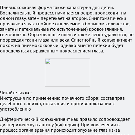
Пневмококковая форма также характерна для детей.
Воспалительный процесс начинается остро, происходит на
одном глазу, затем перетекает на второй. Симптоматически
проявляется как гнойное отделяемое в большом количестве,
заметны петехиальные (то есть точечные) кровоизлияния,
светобоязнь. Образованные пленки также легко удаляются, не
повреждая ткани глаза или века. Синегнойный конъюнктивит
похож на пневмококковый, однако вместо петехий будет
определяться выраженным покраснением глаза.
Читайте также:
Инструкция по применению почечного сбора: состав трав
целебного напитка, показания и противопоказания к
употреблению
Дифтеритический конъюнктивит как правило сопровождает
дифтеритическую ангину (дифтерию). При вовлечении в
процесс органа зрения происходит опухание глаз из-за