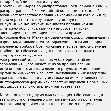
гонорейный диплококк и другие.
Простейшие. Вторая по распространенности причина. Самый
распространенный хламидийный конъюктивит, который
возникает вследствие попадания хламидий на конъюнктиву
глаза через немытые руки или другим путем.
Вирусный конъюнктивит. Вызывается попаданием на
слизистую оболочку различных вирусов, таких как
аденовирусы, герпес вирус человека и другие.
Грибковая форма. Механизм заражения схож с предыдущими
вариантами, однако агентом заражения выступают споры
различных грибков. Обычно свидетельствует про системные
грибковые заболевания —, актиномикоз, аспергиллез,
спиротрихелез и другие.
Аллергический конъюнктивит. Небактериальный вид
заболевания —, возникает не из-за проникновения
инфекционного агента, а является результатом попадания в
организм химических веществ, выступающих как аллергены —,
краска, шерсть, пыль и другие. Также возможно появление
дистрофической формы как следствие нарушения обменных
процессов в вспомогательном аппарате глаза.
Кроме того, есть и другая классификация заболевания —, в
зависимости от внешнего симптоматического проявления
острого или хронического патологического процесса: