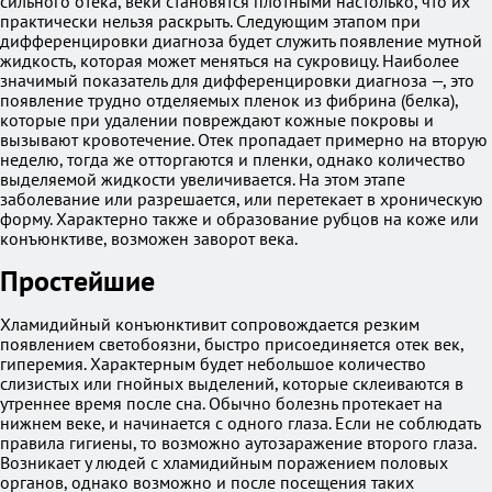
сильного отека, веки становятся плотными настолько, что их
практически нельзя раскрыть. Следующим этапом при
дифференцировки диагноза будет служить появление мутной
жидкость, которая может меняться на сукровицу. Наиболее
значимый показатель для дифференцировки диагноза —, это
появление трудно отделяемых пленок из фибрина (белка),
которые при удалении повреждают кожные покровы и
вызывают кровотечение. Отек пропадает примерно на вторую
неделю, тогда же отторгаются и пленки, однако количество
выделяемой жидкости увеличивается. На этом этапе
заболевание или разрешается, или перетекает в хроническую
форму. Характерно также и образование рубцов на коже или
конъюнктиве, возможен заворот века.
Простейшие
Хламидийный конъюнктивит сопровождается резким
появлением светобоязни, быстро присоединяется отек век,
гиперемия. Характерным будет небольшое количество
слизистых или гнойных выделений, которые склеиваются в
утреннее время после сна. Обычно болезнь протекает на
нижнем веке, и начинается с одного глаза. Если не соблюдать
правила гигиены, то возможно аутозаражение второго глаза.
Возникает у людей с хламидийным поражением половых
органов, однако возможно и после посещения таких