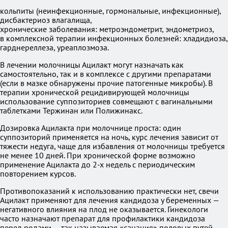
кольпиты (неинфекционные, гормональные, инфекционные),
дисбактериоз влагалища,
хронические заболевания: метроэндометрит, эндометриоз,
в комплексной терапии инфекционных болезней: хладидиоза,
гарднереллеза, уреаплозмоза.
В лечении молочницы Ацилакт могут назначать как
самостоятельно, так и в комплексе с другими препаратами
(если в мазке обнаружены прочие патогенные микробы). В
терапии хронической рецидивирующей молочницы
использование суппозиториев совмещают с вагинальными
таблетками Тержинан или Полижинакс.
Дозировка Ацилакта при молочнице проста: один
суппозиторий применяется на ночь, курс лечения зависит от
тяжести недуга, чаще для избавления от молочницы требуется
не менее 10 дней. При хронической форме возможно
применение Ацилакта до 2-х недель с периодическим
повторением курсов.
Противопоказаний к использованию практически нет, свечи
Ацилакт применяют для лечения кандидоза у беременных —
негативного влияния на плод не оказывается. Гинекологи
часто назначают препарат для профилактики кандидоза
перед родами — так называемая «санация» половых путей.