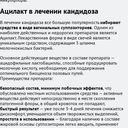
микрофлоры.
Ацилакт в лечении кандидоза
В лечении кандидоза все большую популярность
набирают
средства в виде вагинальных суппозиториев.
Одним из
наиболее действенных и недорогих препаратов является
Ацилакт. Лекарственная форма в виде свечей является
уникальным средством, содержащим 3 штамма
молочнокислых бактерий.
Основное действующее вещество в составе препарата —
ацидофильные лактобациллы, способные продуцировать
молочную кислоту, необходимую для поддержания
оптимального биоценоза половых путей.
Преимущества препарата:
безопасный состав, минимум побочных эффектов
, что
обусловлено местным использованием средства — активные
вещества действуют непосредственно в месте скопления
патогенной флоры, в общий кровоток не попадают,
быстрый результат
— уже после 3-4 дней лечения снижается
дискомфорт, уменьшается объем творожистых выделений,
простота в использовании
— благодаря наличию в составе
жировой основы суппозитории легко вводить, применяют