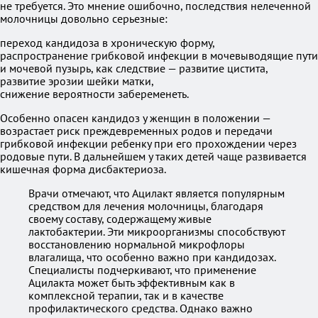
не требуется. Это мнение ошибочно, последствия нелеченной
молочницы довольно серьезные:
переход кандидоза в хроническую форму,
распространение грибковой инфекции в мочевыводящие пути
и мочевой пузырь, как следствие — развитие цистита,
развитие эрозии шейки матки,
снижение вероятности забеременеть.
Особенно опасен кандидоз у женщин в положении —
возрастает риск преждевременных родов и передачи
грибковой инфекции ребенку при его прохождении через
родовые пути. В дальнейшем у таких детей чаще развивается
кишечная форма дисбактериоза.
Врачи отмечают, что Ацилакт является популярным
средством для лечения молочницы, благодаря
своему составу, содержащему живые
лактобактерии. Эти микроорганизмы способствуют
восстановлению нормальной микрофлоры
влагалища, что особенно важно при кандидозах.
Специалисты подчеркивают, что применение
Ацилакта может быть эффективным как в
комплексной терапии, так и в качестве
профилактического средства. Однако важно