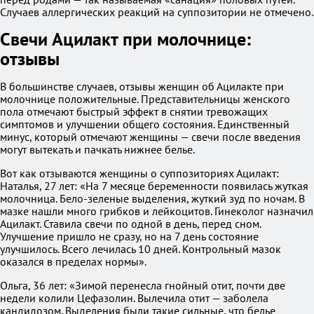
Случаев аллергических реакций на суппозитории не отмечено.
Свечи Ацилакт при молочнице:
отзывы
В большинстве случаев, отзывы женщин об Ацилакте при
молочнице положительные. Представительницы женского
пола отмечают быстрый эффект в снятии тревожащих
симптомов и улучшении общего состояния. Единственный
минус, который отмечают женщины — свечи после введения
могут вытекать и пачкать нижнее белье.
Вот как отзываются женщины о суппозиториях Ацилакт:
Наталья, 27 лет: «На 7 месяце беременности появилась жуткая
молочница. Бело-зеленые выделения, жуткий зуд по ночам. В
мазке нашли много грибков и лейкоцитов. Гинеколог назначил
Ацилакт. Ставила свечи по одной в день, перед сном.
Улучшение пришло не сразу, но на 7 день состояние
улучшилось. Всего лечилась 10 дней. Контрольный мазок
оказался в пределах нормы».
Ольга, 36 лет: «Зимой перенесла гнойный отит, почти две
недели колили Цефазолин. Вылечила отит — заболела
кандидозом. Выделения были такие сильные, что белье