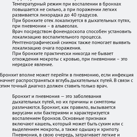
Температурный режим при воспалении в бронхах
повышается не сильно, а при поражении легких
развивается лихорадка до 40 градусов.
При бронхите отек локализуется в дыхательных путях,
при пневмонии – в альвеолах.
Врач посредством фонендоскопа способен установить
локализацию воспалительного процесса.
Рентгенографический снимок также помогает выявить
локализацию очага поражения.
При бронхите практически никогда не бывает
отхождения мокроты с кровью, при пневмонии – это
нередкое явление.
Бронхит вполне может перейти в пневмонию, если инфекция
начнет распространяться вглубь дыхательных путей. В связи с
этим точный диагноз должен ставить только врач.
Бронхит и пневмония — это заболевания
дыхательных путей, но их причины и симптомы
различаются. Бронхит, как правило, вызывается
вирусами или бактериями и характеризуется
воспалением бронхов. Основные признаки
включают кашель, который может быть сухим или с
выделением мокроты, а также одышку и хрипоту.
Пневмония, в свою очередь, затрагивает легкие и