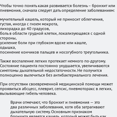
Чтобы точно понять какая развивается болезнь – бронхит или
пневмония, сначала следует дать определение заболеваниям:
мучительный кашель, который не приносит облегчения,
густая, иногда с гноем мокрота,
лихорадка до 40 градусов,
боль в области грудной клетки, локализующаяся с одной
стороны,
усиление боли при глубоком вдохе или кашле,
одышка,
посинение кончиков пальцев и носогубного треугольника.
Также воспаление легких протекает немного по-другому.
Состояние пациента постоянно ухудшается, увеличиваются
симптомы дыхательной недостаточности. Не получится
полноценно вылечиться без антибактериального лечения.
При отсутствии своевременной медицинской помощи может
проявиться абсцесс, плеврит, сепсис, пневмоторакс в легких,
вызывающие гибель человека.
Врачи отмечают, что бронхит и пневмония — это
два различных заболевания, хотя оба затрагивают
дыхательную систему. Основным признаком
бронхита является кашель, который может быть как