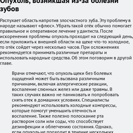
Опухоль, возникшая из-за болезни
зубов
Распухает область напротив злосчастного зуба. Эту проблему в
народе называют «флюс». Убрать такой отёк обычно помогает
правильное и оперативное лечение у дантиста. После
искоренения проблемы опухоль проходит на следующий день,
если приложить к внешней области на щеке что-то холодное,
то отёк сойдет через несколько часов. При осложнениях
рекомендуется принимать различные препараты и
использовать народные средства. Об этом поговорим в другой
главе.
Врачи отмечают, что опухоль щеки без болевых
ощущений может быть вызвана различными
причинами, включая аллергические реакции,
воспаление слюнных желез или даже травмы. В
таких случаях важно не паниковать и попробовать
снять отек в домашних условиях. Специалисты
рекомендуют использовать холодные компрессы,
которые помогут уменьшить отечность и
воспаление. Также полезно полоскание рта
раствором соли или соды, что способствует
дезинфекции и облегчению состояния. Однако,
если опухоль не проходит в течение нескольких