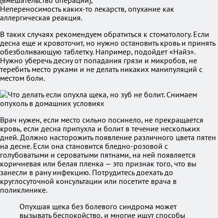
(вмешательство операции),
Непереносимость каких-то лекарств, опухание как
аллергическая реакция.
В таких случаях рекомендуем обратиться к стоматологу. Если
десна еще и кровоточит, но нужно остановить кровь и принять
обезболивающую таблетку. Например, подойдет «Найз».
Нужно уберечь десну от попадания грязи и микробов, не
теребить место руками и не делать никаких манипуляций с
местом боли.
Врач нужен, если место сильно посинело, не прекращается
кровь, если десна припухла и болит в течение нескольких
дней. Должно насторожить появление различного цвета пятен
на десне. Если она становится бледно-розовой с
голубоватыми и сероватыми пятнами, на ней появляется
коричневая или белая пленка — это признак того, что вы
занесли в рану инфекцию. Потрудитесь доехать до
круглосуточной консультации или посетите врача в
поликлинике.
Опухшая щека без болевого синдрома может
вызывать беспокойство, и многие ищут способы