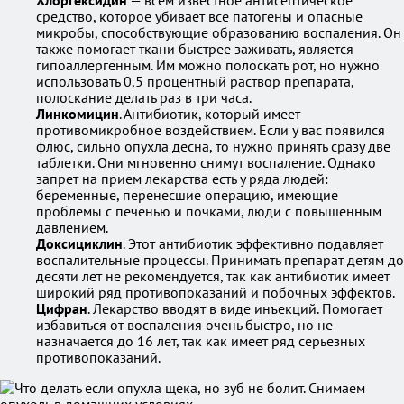
Хлоргексидин
— всем известное антисептическое
средство, которое убивает все патогены и опасные
микробы, способствующие образованию воспаления. Он
также помогает ткани быстрее заживать, является
гипоаллергенным. Им можно полоскать рот, но нужно
использовать 0,5 процентный раствор препарата,
полоскание делать раз в три часа.
Линкомицин
. Антибиотик, который имеет
противомикробное воздействием. Если у вас появился
флюс, сильно опухла десна, то нужно принять сразу две
таблетки. Они мгновенно снимут воспаление. Однако
запрет на прием лекарства есть у ряда людей:
беременные, перенесшие операцию, имеющие
проблемы с печенью и почками, люди с повышенным
давлением.
Доксициклин
. Этот антибиотик эффективно подавляет
воспалительные процессы. Принимать препарат детям до
десяти лет не рекомендуется, так как антибиотик имеет
широкий ряд противопоказаний и побочных эффектов.
Цифран
. Лекарство вводят в виде инъекций. Помогает
избавиться от воспаления очень быстро, но не
назначается до 16 лет, так как имеет ряд серьезных
противопоказаний.