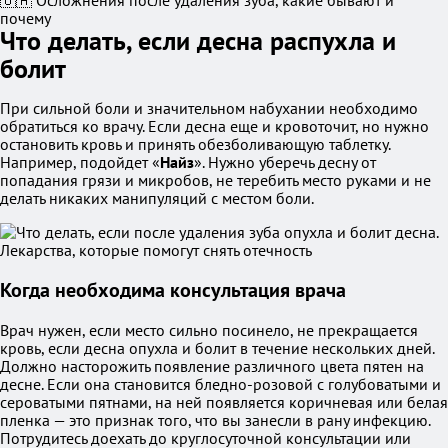
🇺🇦 Осложнения после удаления зуба, какие бывают и
почему
Что делать, если десна распухла и
болит
При сильной боли и значительном набухании необходимо
обратиться ко врачу. Если десна еще и кровоточит, но нужно
остановить кровь и принять обезболивающую таблетку.
Например, подойдет «
Найз
». Нужно уберечь десну от
попадания грязи и микробов, не теребить место руками и не
делать никаких манипуляций с местом боли.
Когда необходима консультация врача
Врач нужен, если место сильно посинело, не прекращается
кровь, если десна опухла и болит в течение нескольких дней.
Должно насторожить появление различного цвета пятен на
десне. Если она становится бледно-розовой с голубоватыми и
сероватыми пятнами, на ней появляется коричневая или белая
пленка — это признак того, что вы занесли в рану инфекцию.
Потрудитесь доехать до круглосуточной консультации или