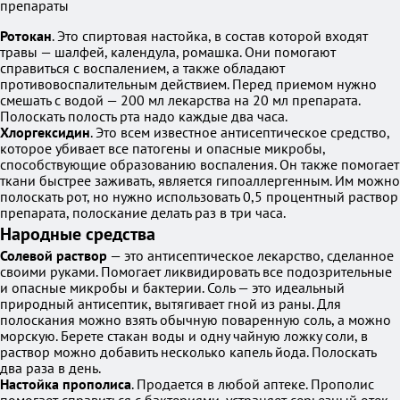
препараты
Ротокан
. Это спиртовая настойка, в состав которой входят
травы — шалфей, календула, ромашка. Они помогают
справиться с воспалением, а также обладают
противовоспалительным действием. Перед приемом нужно
смешать с водой — 200 мл лекарства на 20 мл препарата.
Полоскать полость рта надо каждые два часа.
Хлоргексидин
. Это всем известное антисептическое средство,
которое убивает все патогены и опасные микробы,
способствующие образованию воспаления. Он также помогает
ткани быстрее заживать, является гипоаллергенным. Им можно
полоскать рот, но нужно использовать 0,5 процентный раствор
препарата, полоскание делать раз в три часа.
Народные средства
Солевой раствор
— это антисептическое лекарство, сделанное
своими руками. Помогает ликвидировать все подозрительные
и опасные микробы и бактерии. Соль — это идеальный
природный антисептик, вытягивает гной из раны. Для
полоскания можно взять обычную поваренную соль, а можно
морскую. Берете стакан воды и одну чайную ложку соли, в
раствор можно добавить несколько капель йода. Полоскать
два раза в день.
Настойка прополиса
. Продается в любой аптеке. Прополис