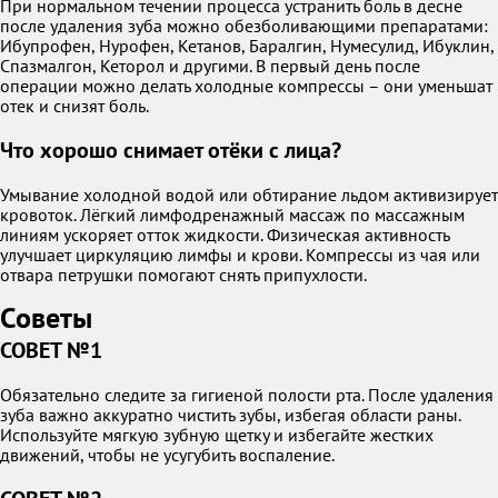
При нормальном течении процесса устранить боль в десне
после удаления зуба можно обезболивающими препаратами:
Ибупрофен, Нурофен, Кетанов, Баралгин, Нумесулид, Ибуклин,
Спазмалгон, Кеторол и другими. В первый день после
операции можно делать холодные компрессы – они уменьшат
отек и снизят боль.
Что хорошо снимает отёки с лица?
Умывание холодной водой или обтирание льдом активизирует
кровоток. Лёгкий лимфодренажный массаж по массажным
линиям ускоряет отток жидкости. Физическая активность
улучшает циркуляцию лимфы и крови. Компрессы из чая или
отвара петрушки помогают снять припухлости.
Советы
СОВЕТ №1
Обязательно следите за гигиеной полости рта. После удаления
зуба важно аккуратно чистить зубы, избегая области раны.
Используйте мягкую зубную щетку и избегайте жестких
движений, чтобы не усугубить воспаление.