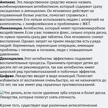
Ампиокс
. Это лекарственное средство можно назвать
комбинированным антибиотиком, который содержит сразу
оксациллин и ампициллин. Он мгновенно действует на
пораженный болью участок, помогает справиться с
воспалением. Его нельзя использовать людям с аллергией на
компоненты, с лимфолейкозом и проблемами с ЖКТ.
Линкомицин
. Антибиотик, который имеет противомикробное
воздействием. Если у вас появился флюс, сильно опухла десна,
то нужно принять сразу две таблетки. Они мгновенно снимут
воспаление. Однако запрет на прием лекарства есть у ряда
людей: беременные, перенесшие операцию, имеющие
проблемы с печенью и почками, люди с повышенным
давлением.
Доксициклин
.Этот антибиотик эффективно подавляет
воспалительные процессы. Принимать препарат детям до
десяти лет не рекомендуется, так как антибиотик имеет
широкий ряд противопоказаний и побочных эффектов.
Цифран
. Лекарство вводят в виде инъекций. Помогает
избавиться от воспаления очень быстро, но не назначается до
16 лет, так как имеет ряд серьезных противопоказаний.
Кроме того, существуют еще различные антисептические