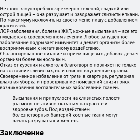
Не стоит злоупотреблять чрезмерно солёной, сладкой или
острой пищей – она разрушает и раздражает слизистые ткани.
По максимуму исключить из своего меню пищу с добавлением
красителей.
ЛОР-заболевания, болезни ЖКТ, кожные высыпания – все это
нуждается в своевременном лечении. Любое запущенное
заболевание подрывает иммунитет и делает организм более
восприимчивым к негативному воздействию.
Сбалансированное питание и приём пищевых добавок делает
организм более выносливым.
Отказ от курения и алкоголя благотворно повлияет не только
на состояние слизистых, но и очистит внутренние органы.
Своевременное избавление от грязи в квартире, регулярная
влажная уборка и проветривание помещений снизит риск
возникновения воспалительных заболеваний тканей.
Высыпания и припухлости на слизистых полости
рта могут негативно сказаться на красоте и
здоровье зубов. Под воздействием
болезнетворных бактерий костные ткани могут
начать разрушаться и желтеть.
Заключение