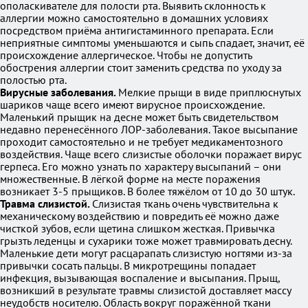
ополаскивателе для полости рта. Выявить склонность к
аллергии можно самостоятельно в домашних условиях
посредством приёма антигистаминного препарата. Если
неприятные симптомы уменьшаются и сыпь спадает, значит, её
происхождение аллергическое. Чтобы не допустить
обострения аллергии стоит заменить средства по уходу за
полостью рта.
Вирусные заболевания.
Мелкие прыщи в виде приплюснутых
шариков чаще всего имеют вирусное происхождение.
Маленький прыщик на десне может быть свидетельством
недавно перенесённого ЛОР-заболевания. Такое высыпание
проходит самостоятельно и не требует медикаментозного
воздействия. Чаще всего слизистые оболочки поражает вирус
герпеса. Его можно узнать по характеру высыпаний – они
множественные. В лёгкой форме на месте поражения
возникает 3-5 прыщиков. В более тяжёлом от 10 до 30 штук.
Травма слизистой.
Слизистая ткань очень чувствительна к
механическому воздействию и повредить её можно даже
чисткой зубов, если щетина слишком жесткая. Привычка
грызть леденцы и сухарики тоже может травмировать десну.
Маленькие дети могут расцарапать слизистую ногтями из-за
привычки сосать пальцы. В микротрещины попадает
инфекция, вызывающая воспаление и высыпания. Прыщ,
возникший в результате травмы слизистой доставляет массу
неудобств носителю. Область вокруг поражённой ткани