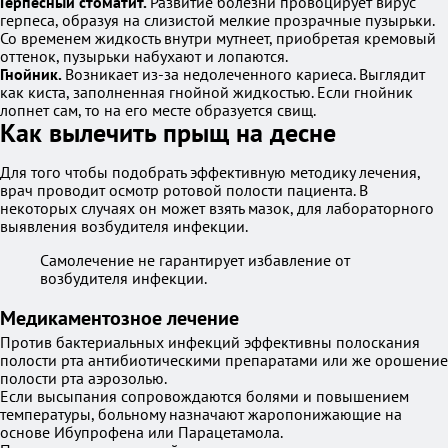
Герпесный стоматит.
Развитие болезни провоцирует вирус
герпеса, образуя на слизистой мелкие прозрачные пузырьки.
Со временем жидкость внутри мутнеет, приобретая кремовый
оттенок, пузырьки набухают и лопаются.
Гнойник.
Возникает из-за недолеченного кариеса. Выглядит
как киста, заполненная гнойной жидкостью. Если гнойник
лопнет сам, то на его месте образуется свищ.
Как вылечить прыщ на десне
Для того чтобы подобрать эффективную методику лечения,
врач проводит осмотр ротовой полости пациента. В
некоторых случаях он может взять мазок, для лабораторного
выявления возбудителя инфекции.
Самолечение не гарантирует избавление от
возбудителя инфекции.
Медикаментозное лечение
Против бактериальных инфекций эффективны полоскания
полости рта антибиотическими препаратами или же орошение
полости рта аэрозолью.
Если высыпания сопровождаются болями и повышением
температуры, больному назначают жаропонижающие на
основе Ибупрофена или Парацетамола.