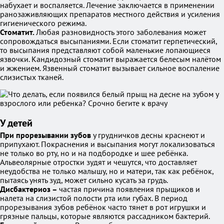
набухает и воспаляется. Лечение заключается в применении
ранозаживляющих препаратов местного действия и усиления
гигиенического режима.
Стоматит.
Любая разновидность этого заболевания может
сопровождаться высыпаниями. Если стоматит герпетический,
то высыпания представляют собой маленькие лопающиеся
язвочки. Кандидозный стоматит выражается белесым налётом
и жжением. Язвенный стоматит вызывает сильное воспаление
слизистых тканей.
У детей
При прорезывании зубов
у грудничков десны краснеют и
припухают. Покраснения и высыпания могут локализоваться
не только во рту, но и на подбородке и шее ребёнка.
Альвеолярные отростки зудят и чешутся, что доставляет
неудобства не только малышу, но и матери, так как ребёнок,
пытаясь унять зуд, может сильно кусать за грудь.
Дисбактериоз –
частая причина появления прыщиков и
налета на слизистой полости рта или губах. В период
прорезывания зубов ребёнок часто тянет в рот игрушки и
грязные пальцы, которые являются рассадником бактерий.