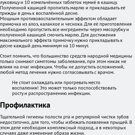
луковицу и 10 измельчённых таблеток мумиё в кашицу.
Полученной кашицей пропитать марлю и прикладывать её
трижды в день к воспалённой десне.
Мощным противовоспалительным эффектом обладает
примочка из алоэ, каланхое и чеснока. Для её приготовления
необходимо пропустить все ингредиенты через мясорубку и
полученной кашицей смочить марлю. Для достижения
максимального эффекта примочку нужно прикладывать к
десне каждый день минимум на 10 минут.
Стоит помнить, что большинство средств народной медицины
только снимают симптомы заболевания, при этом никак не
влияя на очаг инфекции. Чтобы не допустить осложнений,
любой метод лечения нужно согласовывать с врачом.
Не стоит охлаждать или прогревать место
воспаления! Это может только поспособствовать
росту и распространению инфекции.
Профилактика
Тщательной гигиены полости рта и регулярной чистки зубов
недостаточно, для того, чтобы избежать появления прыщей. В
этом деле необходим комплексный подход, а в некоторых
случаях даже изменение образа жизни.