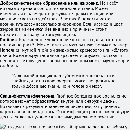
Доброкачественное образование или жировик.
Не несёт
никакого вреда и состоит из липидной ткани. Может
изменяться в размерах в результате травматизации или
механического воздействия. В ротовой полости может
возникнуть сразу несколько жировиков. Если размер и цвет
жировика изменился без видимой причины – стоит
обратиться к врачу за консультацией.
Гнойник.
Болезненное уплотнение красного цвета, которое
постоянно растёт. Может иметь самую разную форму и размер.
Наполнен мутной гнойной жидкостью кремового или жёлтого
цвета. Кожа вокруг гнойника краснеет и опухает, доставляя
неприятные ощущения. Больного при этом может мучить жар и
слабость.
Маленький прыщик над зубом может перерасти в
гнойник, а тот в свою очередь может повредить не
только дёсенные ткани, но и головной мозг.
Свищ-фистула (флегмона).
Гнойное болезненное воспаление,
которое может образоваться внутри или снаружи десны.
Возникает в результате занесения инфекции, запущенного
кариеса или периодонтита.Очаг инфекции расположен внутри
дёсны. Болезнь нуждается в незамедлительном лечении.