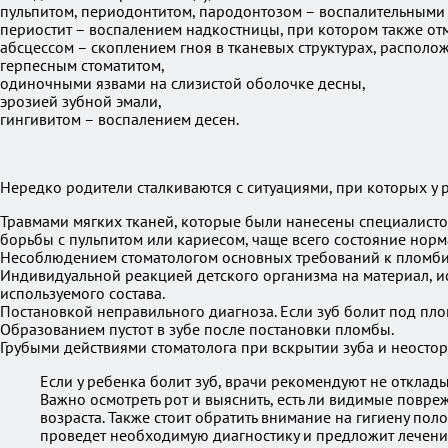
пульпитом, периодонтитом, пародонтозом – воспалительным
периостит – воспалением надкостницы, при котором также отм
абсцессом – скоплением гноя в тканевых структурах, располо
герпесным стоматитом,
одиночными язвами на слизистой оболочке десны,
эрозией зубной эмали,
гингивитом – воспалением десен.
Нередко родители сталкиваются с ситуациями, при которых у 
Травмами мягких тканей, которые были нанесены специалист
борьбы с пульпитом или кариесом, чаще всего состояние норма
Несоблюдением стоматологом основных требований к пломби
Индивидуальной реакцией детского организма на материал, и
используемого состава.
Постановкой неправильного диагноза. Если зуб болит под пл
Образованием пустот в зубе после постановки пломбы.
Грубыми действиями стоматолога при вскрытии зуба и неосто
Если у ребенка болит зуб, врачи рекомендуют не отклады
Важно осмотреть рот и выяснить, есть ли видимые повр
возраста. Также стоит обратить внимание на гигиену пол
проведет необходимую диагностику и предложит лечение