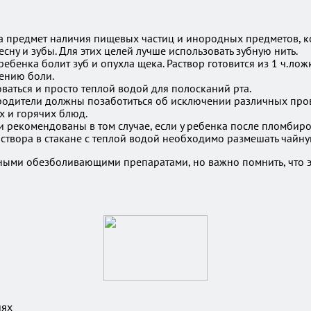
а предмет наличия пищевых частиц и инородных предметов, к
есну и зубы. Для этих целей лучше использовать зубную нить.
ебенка болит зуб и опухла щека. Раствор готовится из 1 ч.ло
ению боли.
аться и просто теплой водой для полосканий рта.
у, родители должны позаботиться об исключении различных пр
х и горячих блюд.
 рекомендованы в том случае, если у ребенка после пломбиро
аствора в стакане с теплой водой необходимо размешать чайну
ными обезболивающими препаратами, но важно помнить, что э
иях