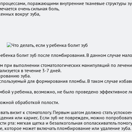
и процессами, поражающими внутренние тканевые структуры 
ечается очень сильная боль,
женных вокруг зуба,
ребенка болит зуб после пломбирования. В данном случае мало
ом при выполнении стоматологических манипуляций по лечени
лизуется в течение 3-7 дней.
рованию зуба.
спользуемый для формирования пломбы. В таком случае избави
омбой у ребенка, возможно, не было проведено эффективное л
рожной обработкой полости.
вать визит к стоматологу. Первым шагом должно стать успокоен
еждения или кариес. Если зуб не поврежден, можно попробоват
ости рта: мягкая щетка и безалкогольная ополаскиватель помо
, которое может включать пломбирование или удаление зуба. 