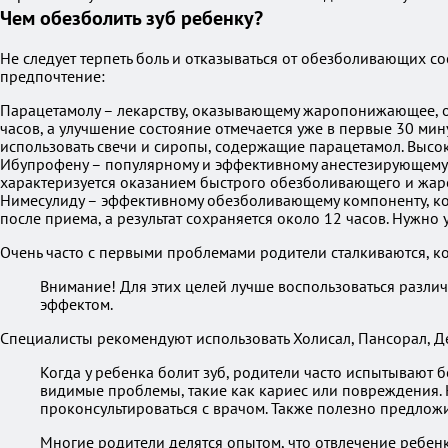
Чем обезболить зуб ребенку?
Не следует терпеть боль и отказываться от обезболивающих со
предпочтение:
Парацетамолу – лекарству, оказывающему жаропонижающее, о
часов, а улучшение состояние отмечается уже в первые 30 мин
использовать свечи и сиропы, содержащие парацетамол. Высо
Ибупрофену – популярному и эффективному анестезирующему п
характеризуется оказанием быстрого обезболивающего и жаро
Нимесулиду – эффективному обезболивающему компоненту, кот
после приема, а результат сохраняется около 12 часов. Нужно
Очень часто с первыми проблемами родители сталкиваются, ко
Внимание! Для этих целей лучше воспользоваться разл
эффектом.
Специалисты рекомендуют использовать Холисал, Пансорал, Де
Когда у ребенка болит зуб, родители часто испытывают б
видимые проблемы, такие как кариес или повреждения.
проконсультироваться с врачом. Также полезно предложи
Многие родители делятся опытом, что отвлечение ребен