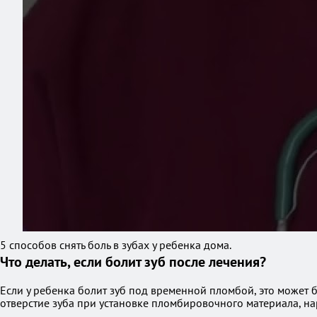
5 способов снять боль в зубах у ребенка дома.
Что делать, если болит зуб после лечения?
Если у ребенка болит зуб под временной пломбой, это може
отверстие зуба при установке пломбировочного материала, н