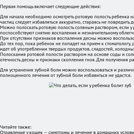
Первая помощь включает следующие действия:
Для начала необходимо осмотреть ротовую полость ребенка н
частиц следует избавляться аккуратно, стараясь не повредить д
Можно полоскать ротовую полость соляным раствором, если у р
поспособствуют снятию воспаления и незначительному облегч
При отсутствии признаков воспаления десны можно воспользов
До тех пор, пока ребенок не попадет на прием к стоматолог
идет об употреблении твердых продуктов, сладостей, холодны
Полоскания ротовой полости раствором на основе соды и соли
отечность десны и признаки скопления гноя. Для получения р
Для устранения зубной боли можно воспользоваться и различ
полноценного лечения от зубной боли избавиться не удастся.
Читайте также:
Отравление у кошек — симптомы и лечение в домашних услов