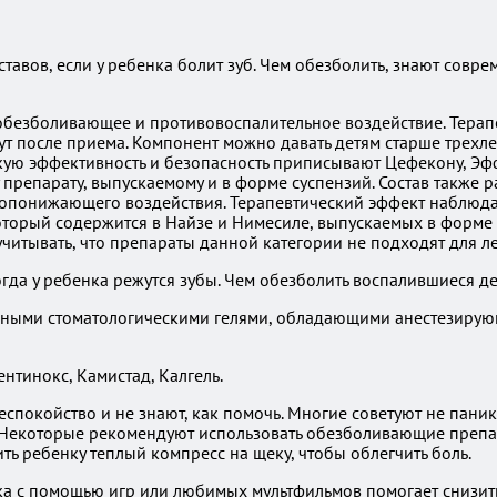
ставов, если у ребенка болит зуб. Чем обезболить, знают сов
безболивающее и противовоспалительное воздействие. Терапе
ут после приема. Компонент можно давать детям старше трехле
кую эффективность и безопасность приписывают Цефекону, Эф
репарату, выпускаемому и в форме суспензий. Состав также р
понижающего воздействия. Терапевтический эффект наблюдает
орый содержится в Найзе и Нимесиле, выпускаемых в форме т
 учитывать, что препараты данной категории не подходят для л
гда у ребенка режутся зубы. Чем обезболить воспалившиеся д
ичными стоматологическими гелями, обладающими анестезиру
нтинокс, Камистад, Калгель.
еспокойство и не знают, как помочь. Многие советуют не пани
 Некоторые рекомендуют использовать обезболивающие препар
ть ребенку теплый компресс на щеку, чтобы облегчить боль.
ка с помощью игр или любимых мультфильмов помогает снизить