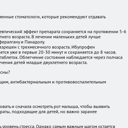
ременные стоматологи, которые рекомендуют отдавать
втический эффект препарата сохраняется на протяжении 5-6
тнего возраста. В лечении маленьких детей лучше
фералгану и Панадолу.
азрешен с трехмесячного возраста. Ибупрофен
ся уже в первые 20-30 минут и сохраняется до 8 часов.
аблеток. Облегчение состояния наблюдается через полчаса
ечения детей младше двухлетнего возраста.
есны?
ющим, антибактериальным и противовоспалительным
ковать и сначала осмотреть рот малыша, чтобы выявить
аты, подходящие для детей, но важно заранее
 уровень стресса. Однако самым важным шагом остается