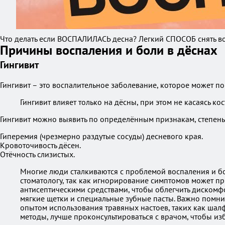
Что делать если ВОСПАЛИЛАСЬ десна? Легкий СПОСОБ снять в
Причины воспаления и боли в дёснах
Гингивит
Гингивит – это воспалительное заболевание, которое может по
Гингивит влияет только на дёсны, при этом не касаясь кос
Гингивит можно выявить по определённым признакам, степень 
Гиперемия (чрезмерно раздутые сосуды) десневого края.
Кровоточивость дёсен.
Отёчность слизистых.
Многие люди сталкиваются с проблемой воспаления и бол
стоматологу, так как игнорирование симптомов может пр
антисептическими средствами, чтобы облегчить дискомфо
мягкие щетки и специальные зубные пасты. Важно помнит
опытом использования травяных настоев, таких как шал
методы, лучше проконсультироваться с врачом, чтобы из