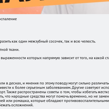
оспаление
разить как один межзубный сосочек, так и всю челюсть.
тной ткани.
выраженности которых напрямую зависит от того, на какой ст
и в деснах, и мнения по этому поводу могут сильно различат
ивести к более серьезным заболеваниям. Другие советуют исп
рт. Также распространены советы о том, чтобы избегать жестко
ь, что народные средства могут помочь временно, но не заме
фей или ромашка, которые обладают противовоспалительными 
бежать осложнений.