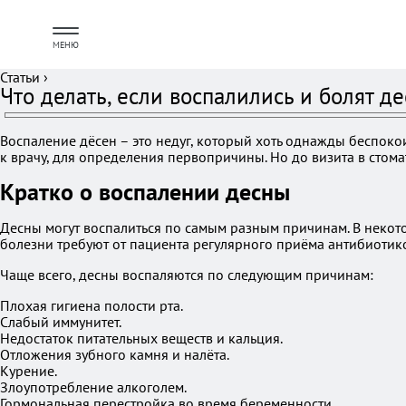
МЕНЮ
Статьи
›
Что делать, если воспалились и болят д
Воспаление дёсен – это недуг, который хоть однажды беспок
к врачу, для определения первопричины. Но до визита в стом
Кратко о воспалении десны
Десны могут воспалиться по самым разным причинам. В некото
болезни требуют от пациента регулярного приёма антибиотик
Чаще всего, десны воспаляются по следующим причинам:
Плохая гигиена полости рта.
Слабый иммунитет.
Недостаток питательных веществ и кальция.
Отложения зубного камня и налёта.
Курение.
Злоупотребление алкоголем.
Гормональная перестройка во время беременности.