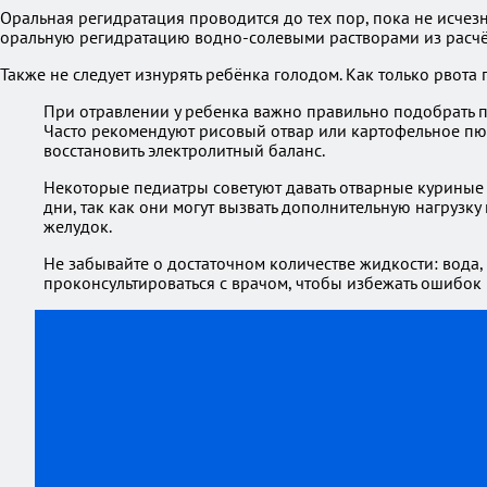
Оральная регидратация проводится до тех пор, пока не исче
оральную регидратацию водно-солевыми растворами из расчёт
Также не следует изнурять ребёнка голодом. Как только рвот
При отравлении у ребенка важно правильно подобрать пи
Часто рекомендуют рисовый отвар или картофельное пюр
восстановить электролитный баланс.
Некоторые педиатры советуют давать отварные куриные 
дни, так как они могут вызвать дополнительную нагрузк
желудок.
Не забывайте о достаточном количестве жидкости: вода
проконсультироваться с врачом, чтобы избежать ошибок 