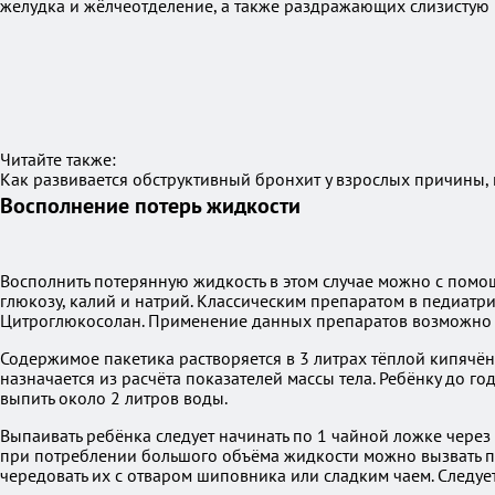
желудка и жёлчеотделение, а также раздражающих слизистую
Читайте также:
Как развивается обструктивный бронхит у взрослых причины,
Восполнение потерь жидкости
Восполнить потерянную жидкость в этом случае можно с помо
глюкозу, калий и натрий. Классическим препаратом в педиатр
Цитроглюкосолан. Применение данных препаратов возможно т
Содержимое пакетика растворяется в 3 литрах тёплой кипячё
назначается из расчёта показателей массы тела. Ребёнку до г
выпить около 2 литров воды.
Выпаивать ребёнка следует начинать по 1 чайной ложке через 
при потреблении большого объёма жидкости можно вызвать по
чередовать их с отваром шиповника или сладким чаем. Следу