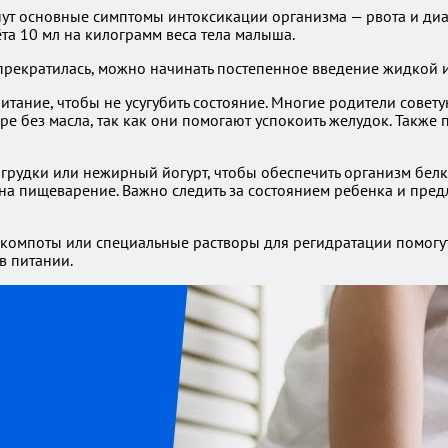
знут основные симптомы интоксикации организма — рвота и д
а 10 мл на килограмм веса тела малыша.
а прекратилась, можно начинать постепенное введение жидкой
тание, чтобы не усугубить состояние. Многие родители советую
е без масла, так как они помогают успокоить желудок. Также
грудки или нежирный йогурт, чтобы обеспечить организм белк
у на пищеварение. Важно следить за состоянием ребенка и пре
, компоты или специальные растворы для регидратации помогу
в питании.