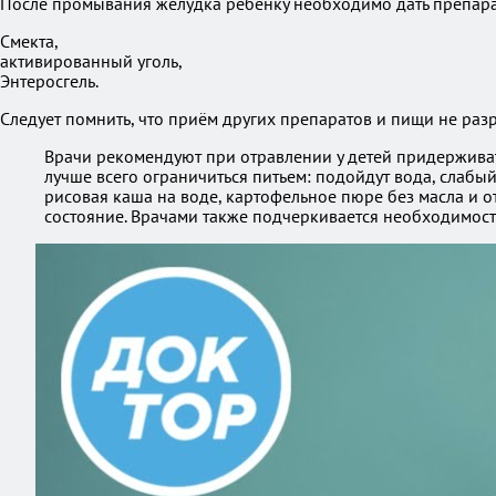
После промывания желудка ребёнку необходимо дать препара
Смекта,
активированный уголь,
Энтеросгель.
Следует помнить, что приём других препаратов и пищи не раз
Врачи рекомендуют при отравлении у детей придерживат
лучше всего ограничиться питьем: подойдут вода, слабы
рисовая каша на воде, картофельное пюре без масла и о
состояние. Врачами также подчеркивается необходимос