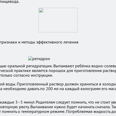
 пищевода.
 признаки и методы эффективного лечения
щью оральной регидратации. Выпаивают ребёнка водно-солевым
ической практике является порошок для приготовления раство
олько согласно инструкции.
ной воды. Приготовленный раствор должен храниться в холоди
ода необходимо давать по 200 мл на каждый килограмм его мас
каждые 3–5 минут. Родителям следует помнить, что не стоит у
вторную рвоту. Выпаивание нужно будет начинать сначала. Та
ет помнить о температурном режиме. Потребляемая жидкость д