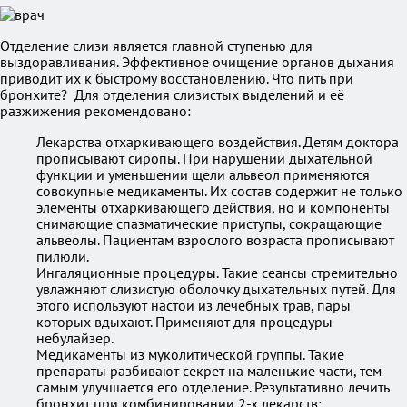
Отделение слизи является главной ступенью для
выздоравливания. Эффективное очищение органов дыхания
приводит их к быстрому восстановлению. Что пить при
бронхите? Для отделения слизистых выделений и её
разжижения рекомендовано:
Лекарства отхаркивающего воздействия. Детям доктора
прописывают сиропы. При нарушении дыхательной
функции и уменьшении щели альвеол применяются
совокупные медикаменты. Их состав содержит не только
элементы отхаркивающего действия, но и компоненты
снимающие спазматические приступы, сокращающие
альвеолы. Пациентам взрослого возраста прописывают
пилюли.
Ингаляционные процедуры. Такие сеансы стремительно
увлажняют слизистую оболочку дыхательных путей. Для
этого используют настои из лечебных трав, пары
которых вдыхают. Применяют для процедуры
небулайзер.
Медикаменты из муколитической группы. Такие
препараты разбивают секрет на маленькие части, тем
самым улучшается его отделение. Результативно лечить
бронхит при комбинировании 2-х лекарств: