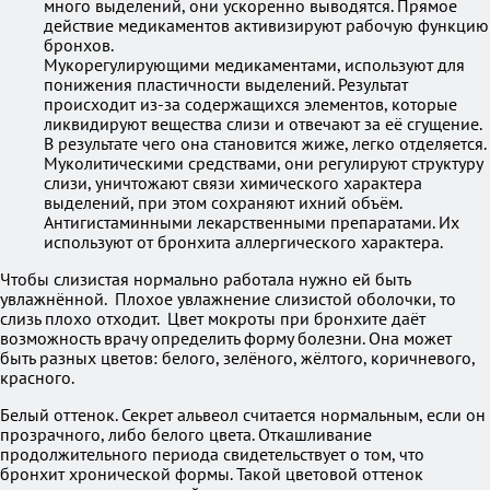
много выделений, они ускоренно выводятся. Прямое
действие медикаментов активизируют рабочую функцию
бронхов.
Мукорегулирующими медикаментами, используют для
понижения пластичности выделений. Результат
происходит из-за содержащихся элементов, которые
ликвидируют вещества слизи и отвечают за её сгущение.
В результате чего она становится жиже, легко отделяется.
Муколитическими средствами, они регулируют структуру
слизи, уничтожают связи химического характера
выделений, при этом сохраняют ихний объём.
Антигистаминными лекарственными препаратами. Их
используют от бронхита аллергического характера.
Чтобы слизистая нормально работала нужно ей быть
увлажнённой. Плохое увлажнение слизистой оболочки, то
слизь плохо отходит. Цвет мокроты при бронхите даёт
возможность врачу определить форму болезни. Она может
быть разных цветов: белого, зелёного, жёлтого, коричневого,
красного.
Белый оттенок. Секрет альвеол считается нормальным, если он
прозрачного, либо белого цвета. Откашливание
продолжительного периода свидетельствует о том, что
бронхит хронической формы. Такой цветовой оттенок