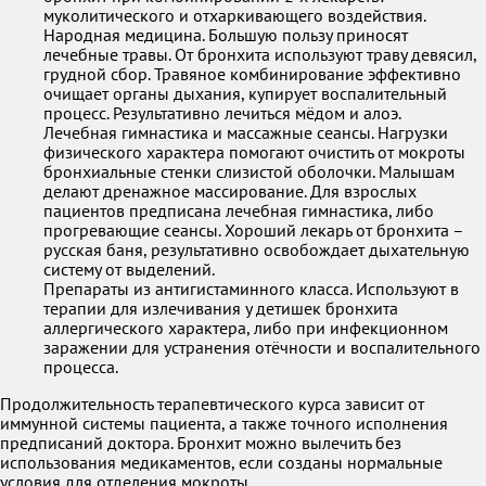
муколитического и отхаркивающего воздействия.
Народная медицина. Большую пользу приносят
лечебные травы. От бронхита используют траву девясил,
грудной сбор. Травяное комбинирование эффективно
очищает органы дыхания, купирует воспалительный
процесс. Результативно лечиться мёдом и алоэ.
Лечебная гимнастика и массажные сеансы. Нагрузки
физического характера помогают очистить от мокроты
бронхиальные стенки слизистой оболочки. Малышам
делают дренажное массирование. Для взрослых
пациентов предписана лечебная гимнастика, либо
прогревающие сеансы. Хороший лекарь от бронхита –
русская баня, результативно освобождает дыхательную
систему от выделений.
Препараты из антигистаминного класса. Используют в
терапии для излечивания у детишек бронхита
аллергического характера, либо при инфекционном
заражении для устранения отёчности и воспалительного
процесса.
Продолжительность терапевтического курса зависит от
иммунной системы пациента, а также точного исполнения
предписаний доктора. Бронхит можно вылечить без
использования медикаментов, если созданы нормальные
условия для отделения мокроты.