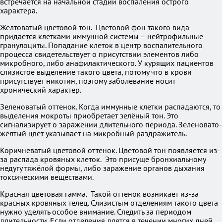
встречается на начальной стадии воспаления острого
характера.
Желтоватый цветовой тон. Цветовой фон такого вида
придаётся клетками иммунной системы – нейтрофильные
гранулоциты. Попадание клеток в центр воспалительного
процесса свидетельствует о присутствии элементов либо
микробного, либо анафилактического. У курящих пациентов
слизистое выделение такого цвета, потому что в крови
присутствует никотин, поэтому заболевание носит
хронический характер.
Зеленоватый оттенок. Когда иммунные клетки распадаются, то
выделения мокроты приобретает зелёный тон. Это
сигнализирует о заражении длительного периода. Зеленовато-
жёлтый цвет указывает на микробный раздражитель.
Коричневатый цветовой оттенок. Цветовой тон появляется из-
за распада кровяных клеток. Это присуще бронхиальному
недугу тяжёлой формы, либо заражение органов дыхания
токсическими веществами.
Красная цветовая гамма. Такой оттенок возникает из-за
красных кровяных телец. Слизистым отделениям такого цвета
нужно уделять особое внимание. Следить за периодом
длительности. Если отделения длятся в течении многих дней,