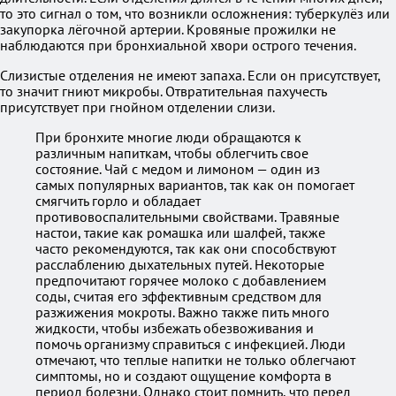
то это сигнал о том, что возникли осложнения: туберкулёз или
закупорка лёгочной артерии. Кровяные прожилки не
наблюдаются при бронхиальной хвори острого течения.
Слизистые отделения не имеют запаха. Если он присутствует,
то значит гниют микробы. Отвратительная пахучесть
присутствует при гнойном отделении слизи.
При бронхите многие люди обращаются к
различным напиткам, чтобы облегчить свое
состояние. Чай с медом и лимоном — один из
самых популярных вариантов, так как он помогает
смягчить горло и обладает
противовоспалительными свойствами. Травяные
настои, такие как ромашка или шалфей, также
часто рекомендуются, так как они способствуют
расслаблению дыхательных путей. Некоторые
предпочитают горячее молоко с добавлением
соды, считая его эффективным средством для
разжижения мокроты. Важно также пить много
жидкости, чтобы избежать обезвоживания и
помочь организму справиться с инфекцией. Люди
отмечают, что теплые напитки не только облегчают
симптомы, но и создают ощущение комфорта в
период болезни. Однако стоит помнить, что перед