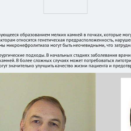
зующееся образованием мелких камней в почках, которые мог
акторам относятся генетическая предрасположенность, наруше
мы микронефролитиаза могут быть неочевидными, что затрудня
рургические подходы. В начальных стадиях заболевания врачи
камней. В более сложных случаях может потребоваться литотри
гут значительно улучшить качество жизни пациента и предотв