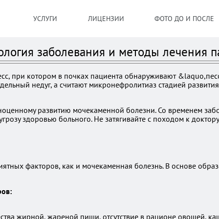
УСЛУГИ
ЛИЦЕНЗИИ
ФОТО ДО И ПОСЛЕ
ология заболевания и методы лечения п
сс, при котором в почках пациента обнаруживают &laquo,пес
дельный недуг, а считают микронефролитиаз стадией развития
лноценному развитию мочекаменной болезни. Со временем заб
угрозу здоровью больного. Не затягивайте с походом к доктор
тных факторов, как и мочекаменная болезнь. В основе образ
ов:
тва жирной, жареной пищи, отсутствие в рационе овощей, каш