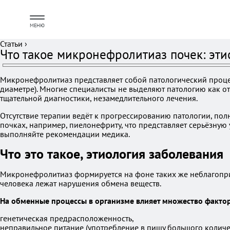
МЕНЮ
Статьи
›
Что такое микронефролитиаз почек: эти
Микронефролитиаз представляет собой патологический проце
диаметре). Многие специалисты не выделяют патологию как от
тщательной диагностики, незамедлительного лечения.
Отсутствие терапии ведёт к прогрессированию патологии, по
почках, например, пиелонефриту, что представляет серьёзную 
выполняйте рекомендации медика.
Что это такое, этиология заболевания
Микронефролитиаз формируется на фоне таких же неблагоприя
человека лежат нарушения обмена веществ.
На обменные процессы в организме влияет множество фактор
генетическая предрасположенность,
неправильное питание (употребление в пищу большого количес