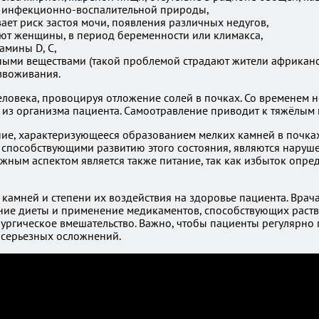
в инфекционно-воспалительной природы,
ет риск застоя мочи, появления различных недугов,
ают женщины, в период беременности или климакса,
амины D, С,
ыми веществами (такой проблемой страдают жители африканск
звоживания.
еловека, провоцируя отложение солей в почках. Со временем
из организма пациента. Самоотравление приводит к тяжёлым п
ие, характеризующееся образованием мелких камней в почках
 способствующими развитию этого состояния, являются наруше
ным аспектом является также питание, так как избыток опред
камней и степени их воздействия на здоровье пациента. Врач
ие диеты и применение медикаментов, способствующих раство
рургическое вмешательство. Важно, чтобы пациенты регулярно
е серьезных осложнений.