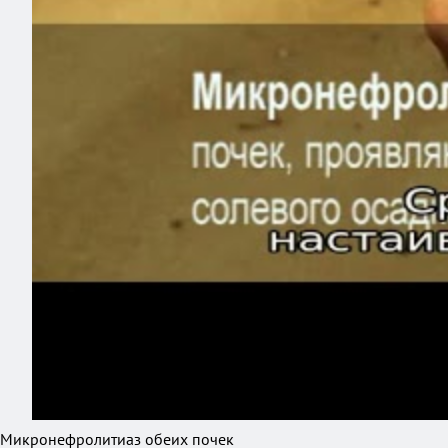
Микронефролитиаз обеих почек