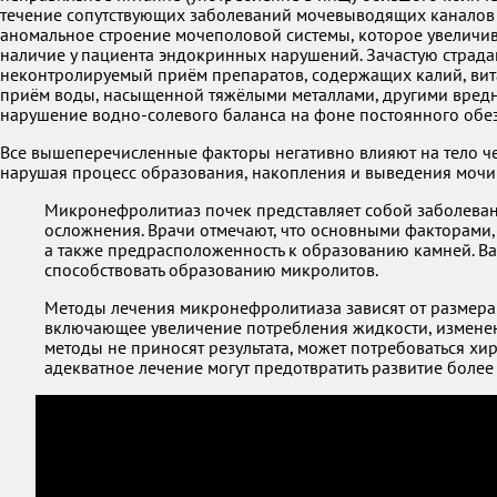
течение сопутствующих заболеваний мочевыводящих канало
аномальное строение мочеполовой системы, которое увеличива
наличие у пациента эндокринных нарушений. Зачастую страд
неконтролируемый приём препаратов, содержащих калий, вит
приём воды, насыщенной тяжёлыми металлами, другими вредн
нарушение водно-солевого баланса на фоне постоянного обе
Все вышеперечисленные факторы негативно влияют на тело ч
нарушая процесс образования, накопления и выведения мочи 
Микронефролитиаз почек представляет собой заболеван
осложнения. Врачи отмечают, что основными факторами,
а также предрасположенность к образованию камней. Важ
способствовать образованию микролитов.
Методы лечения микронефролитиаза зависят от размера 
включающее увеличение потребления жидкости, изменен
методы не приносят результата, может потребоваться хи
адекватное лечение могут предотвратить развитие боле