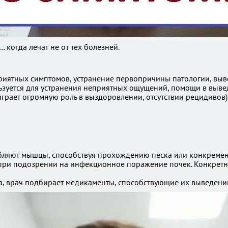
когда лечат не от тех болезней.
иятных симптомов, устранение первопричины патологии, выве
зуется для устранения неприятных ощущений, помощи в вывед
грает огромную роль в выздоровлении, отсутствии рецидивов)
абляют мышцы, способствуя прохождению песка или конкреме
при подозрении на инфекционное поражение почек. Конкретны
та, врач подбирает медикаменты, способствующие их выведени