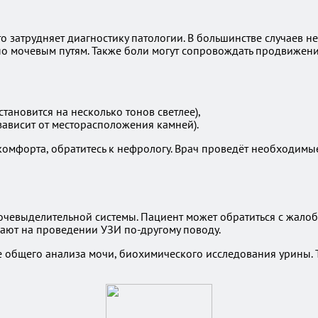
 затрудняет диагностику патологии. В большинстве случаев н
о мочевым путям. Также боли могут сопровождать продвижен
тановится на несколько тонов светлее),
зависит от месторасположения камней).
мфорта, обратитесь к нефрологу. Врач проведёт необходимые
чевыделительной системы. Пациент может обратиться с жалоб
чают на проведении УЗИ по-другому поводу.
 общего анализа мочи, биохимического исследования урины. 