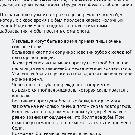
дважды в сутки зубы, чтобы в будущем избежать заболеваний.
По статистике пульпит в 5 раз чаще встречается у детей, у
которых в свое время не был пролечен кариес молочных
зубов. Родителям необходимо знать все симптомы
заболевания, чтобы посетить стоматолога.
У малыша могут быть во время приема пищи очень
сильные боли.
Боль возникает при соприкосновении зубов с холодной
или горячей пищей.
Также ребенок испытывает приступы острой боли при
пальпации или каком-либо механическом воздействии.
Усиленная боль чаще всего наблюдается в вечернее или
ночное время.
Через полость зуба поврежденного кариесом
выделяется гнойная жидкость, которая скапливается в
каналах.
Возникают приступообразные боли, которые могут
затихать на несколько дней, а потом снова повторяться.
Если пульпит на одном молочном зубе, у ребенка все
равно возникает ощущение, что болят все зубы. При
осмотре у стоматолога он не может указать точное место
боли.
Возможны болевые ощущения в челюсти.