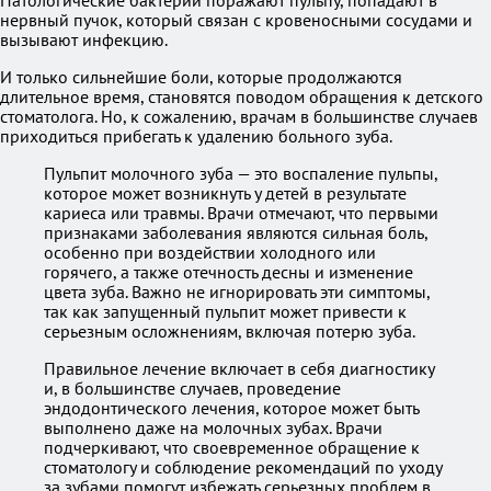
Патологические бактерии поражают пульпу, попадают в
нервный пучок, который связан с кровеносными сосудами и
вызывают инфекцию.
И только сильнейшие боли, которые продолжаются
длительное время, становятся поводом обращения к детского
стоматолога. Но, к сожалению, врачам в большинстве случаев
приходиться прибегать к удалению больного зуба.
Пульпит молочного зуба — это воспаление пульпы,
которое может возникнуть у детей в результате
кариеса или травмы. Врачи отмечают, что первыми
признаками заболевания являются сильная боль,
особенно при воздействии холодного или
горячего, а также отечность десны и изменение
цвета зуба. Важно не игнорировать эти симптомы,
так как запущенный пульпит может привести к
серьезным осложнениям, включая потерю зуба.
Правильное лечение включает в себя диагностику
и, в большинстве случаев, проведение
эндодонтического лечения, которое может быть
выполнено даже на молочных зубах. Врачи
подчеркивают, что своевременное обращение к
стоматологу и соблюдение рекомендаций по уходу
за зубами помогут избежать серьезных проблем в