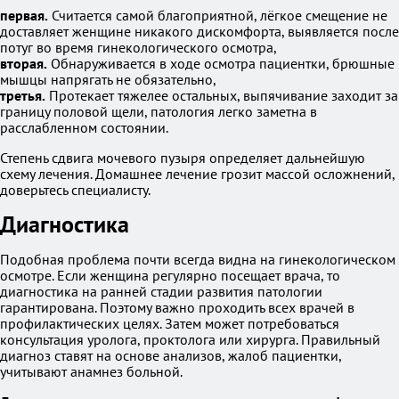
первая.
Считается самой благоприятной, лёгкое смещение не
доставляет женщине никакого дискомфорта, выявляется после
потуг во время гинекологического осмотра,
вторая.
Обнаруживается в ходе осмотра пациентки, брюшные
мышцы напрягать не обязательно,
третья.
Протекает тяжелее остальных, выпячивание заходит за
границу половой щели, патология легко заметна в
расслабленном состоянии.
Степень сдвига мочевого пузыря определяет дальнейшую
схему лечения. Домашнее лечение грозит массой осложнений,
доверьтесь специалисту.
Диагностика
Подобная проблема почти всегда видна на гинекологическом
осмотре. Если женщина регулярно посещает врача, то
диагностика на ранней стадии развития патологии
гарантирована. Поэтому важно проходить всех врачей в
профилактических целях. Затем может потребоваться
консультация уролога, проктолога или хирурга. Правильный
диагноз ставят на основе анализов, жалоб пациентки,
учитывают анамнез больной.