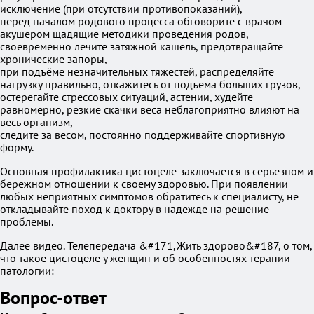
исключение (при отсутствии противопоказаний),
перед началом родового процесса обговорите с врачом-
акушером щадящие методики проведения родов,
своевременно лечите затяжной кашель, предотвращайте
хронические запоры,
при подъёме незначительных тяжестей, распределяйте
нагрузку правильно, откажитесь от подъёма больших грузов,
остерегайте стрессовых ситуаций, астении, худейте
равномерно, резкие скачки веса неблагоприятно влияют на
весь организм,
следите за весом, постоянно поддерживайте спортивную
форму.
Основная профилактика цистоцеле заключается в серьёзном и
бережном отношении к своему здоровью. При появлении
любых неприятных симптомов обратитесь к специалисту, не
откладывайте поход к доктору в надежде на решение
проблемы.
Далее видео. Телепередача &#171,Жить здорово&#187, о том,
что такое цистоцеле у женщин и об особенностях терапии
патологии:
Вопрос-ответ