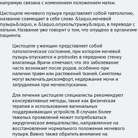
напрямую связана с изменением положением матки.
Цистоцеле мочевого пузыря представляет собой тавтологию,
название совмещает в себе слово &laquo,мочевой
пузырь&raquo, и &laquo,опухоль/грыжу&raquo, в переводе с
латыни. Название уже говорит о том, что опущено в организме
пациента.
Цистоцеле у женщин представляет собой
патологическое состояние, при котором мочевой
пузырь опускается и protrudes в переднюю стенку
влагалища. Врачи отмечают, что это заболевание
часто возникает после родов, особенно при
наличии травм или растяжений тканей. Симптомы
могут включать дискомфорт, недержание мочи и
затруднения при мочеиспускании.
Для лечения цистоцеле специалисты рекомендуют
консервативные методы, такие как физическая
терапия и использование вагинальных
поддерживающих устройств. В случаях более
тяжелых проявлений может потребоваться
хирургическое вмешательство, направленное на
восстановление нормального положения мочевого
пузыря. Важно также обратить внимание на