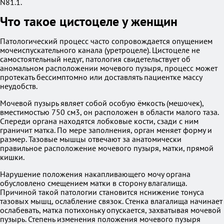
N81.1.
Что такое цистоцеле у женщин
Патологический процесс часто сопровождается опущением
мочеиспускательного канала (уретроцеле). Цистоцеле не
самостоятельный недуг, патология свидетельствует об
аномальном расположении мочевого пузыря, процесс может
протекать бессимптомно или доставлять пациентке массу
неудобств.
Мочевой пузырь являет собой особую ёмкость (мешочек),
вместимостью 750 см3, он расположен в области малого таза.
Спереди органа находятся лобковые кости, сзади с ним
граничит матка. По мере заполнения, орган меняет форму и
размер. Тазовые мышцы отвечают за анатомически
правильное расположение мочевого пузыря, матки, прямой
кишки.
Нарушение положения накапливающего мочу органа
обусловлено смещением матки в сторону влагалища.
Причиной такой патологии становится нснижение тонуса
тазовых мышц, ослабление связок. Стенка влагалища начинает
ослабевать, матка потихоньку опускается, захватывая мочевой
пузырь. Степень изменения положения мочевого пузыря