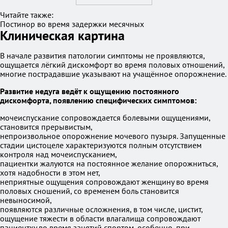
Читайте также:
Постинор во время задержки месячных
Клиническая картина
В начале развития патологии симптомы не проявляются,
ощущается лёгкий дискомфорт во время половых отношений,
многие пострадавшие указывают на учащённое опорожнение.
Развитие недуга ведёт к ощущению постоянного
дискомфорта, появлению специфических симптомов:
мочеиспускание сопровождается болевыми ощущениями,
становится прерывистым,
непроизвольное опорожнение мочевого пузыря. Запущенные
стадии цистоцеле характеризуются полным отсутствием
контроля над мочеиспусканием,
пациентки жалуются на постоянное желание опорожниться,
хотя надобности в этом нет,
неприятные ощущения сопровождают женщину во время
половых сношений, со временем боль становится
невыносимой,
появляются различные осложнения, в том числе, цистит,
ощущение тяжести в области влагалища сопровождают
пациентку во время занятий спортом, особенно, при