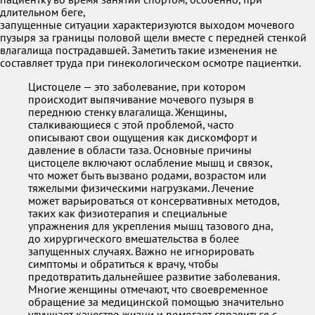
длительном беге,
запущенные ситуации характеризуются выходом мочевого
пузыря за границы половой щели вместе с передней стенкой
влагалища пострадавшей. Заметить такие изменения не
составляет труда при гинекологическом осмотре пациентки.
Цистоцеле — это заболевание, при котором
происходит выпячивание мочевого пузыря в
переднюю стенку влагалища. Женщины,
сталкивающиеся с этой проблемой, часто
описывают свои ощущения как дискомфорт и
давление в области таза. Основные причины
цистоцеле включают ослабление мышц и связок,
что может быть вызвано родами, возрастом или
тяжелыми физическими нагрузками. Лечение
может варьироваться от консервативных методов,
таких как физиотерапия и специальные
упражнения для укрепления мышц тазового дна,
до хирургического вмешательства в более
запущенных случаях. Важно не игнорировать
симптомы и обратиться к врачу, чтобы
предотвратить дальнейшее развитие заболевания.
Многие женщины отмечают, что своевременное
обращение за медицинской помощью значительно
улучшает качество жизни и помогает справиться с