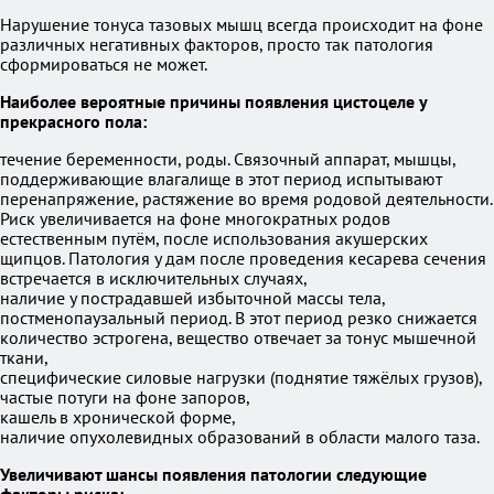
Нарушение тонуса тазовых мышц всегда происходит на фоне
различных негативных факторов, просто так патология
сформироваться не может.
Наиболее вероятные причины появления цистоцеле у
прекрасного пола:
течение беременности, роды. Связочный аппарат, мышцы,
поддерживающие влагалище в этот период испытывают
перенапряжение, растяжение во время родовой деятельности.
Риск увеличивается на фоне многократных родов
естественным путём, после использования акушерских
щипцов. Патология у дам после проведения кесарева сечения
встречается в исключительных случаях,
наличие у пострадавшей избыточной массы тела,
постменопаузальный период. В этот период резко снижается
количество эстрогена, вещество отвечает за тонус мышечной
ткани,
специфические силовые нагрузки (поднятие тяжёлых грузов),
частые потуги на фоне запоров,
кашель в хронической форме,
наличие опухолевидных образований в области малого таза.
Увеличивают шансы появления патологии следующие