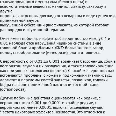
гранулированного омепразола (белого цвета) и
вспомогательные вещества: маннитол, лактозу, сахарозу и
другие,
порошка как основы для жидкого лекарства в виде суспензии,
принимаемой внутрь,
высушенной субстанции (лиофилизата), из которой готовят
раствор для инфузионной терапии.
Омез имеет побочные эффекты. С вероятностью между 0,1 и
0,01 наблюдаются нарушения нервной системы в виде
головной боли и проблемы с ЖКТ: боль в животе, запор,
понос, газообразование (метеоризм), рвота и тошнота.
С вероятностью от 0,01 до 0,001 возникает бессонница, сбои в
восприятии звуков и их различении, а также головокружение
как при ушных патологиях (вертиго). С такой же вероятностью
встречаются проблемы с кожей и подкожными тканями: зуд,
дерматит и переломы костей запястья, позвонков, головки
бедра на фоне пониженной плотности костной ткани
(остеопороза).
Другие побочные действия оцениваются как редкие, с
вероятностью от 0,001 до 0,0001 и крайне редкие, с
вероятностью менее 0,0001, включая отдельные случаи.
Частота некоторых эффектов неизвестна. Это относится к