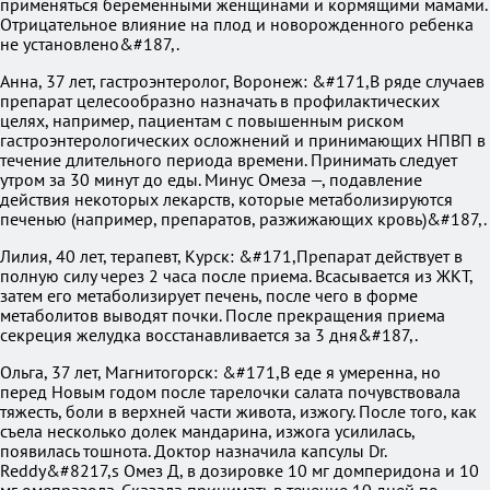
применяться беременными женщинами и кормящими мамами.
Отрицательное влияние на плод и новорожденного ребенка
не установлено&#187,.
Анна, 37 лет, гастроэнтеролог, Воронеж: &#171,В ряде случаев
препарат целесообразно назначать в профилактических
целях, например, пациентам с повышенным риском
гастроэнтерологических осложнений и принимающих НПВП в
течение длительного периода времени. Принимать следует
утром за 30 минут до еды. Минус Омеза —, подавление
действия некоторых лекарств, которые метаболизируются
печенью (например, препаратов, разжижающих кровь)&#187,.
Лилия, 40 лет, терапевт, Курск: &#171,Препарат действует в
полную силу через 2 часа после приема. Всасывается из ЖКТ,
затем его метаболизирует печень, после чего в форме
метаболитов выводят почки. После прекращения приема
секреция желудка восстанавливается за 3 дня&#187,.
Ольга, 37 лет, Магнитогорск: &#171,В еде я умеренна, но
перед Новым годом после тарелочки салата почувствовала
тяжесть, боли в верхней части живота, изжогу. После того, как
съела несколько долек мандарина, изжога усилилась,
появилась тошнота. Доктор назначила капсулы Dr.
Reddy&#8217,s Омез Д, в дозировке 10 мг домперидона и 10