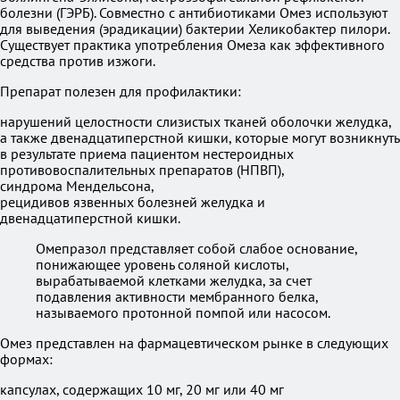
болезни (ГЭРБ). Совместно с антибиотиками Омез используют
для выведения (эрадикации) бактерии Хеликобактер пилори.
Существует практика употребления Омеза как эффективного
средства против изжоги.
Препарат полезен для профилактики:
нарушений целостности слизистых тканей оболочки желудка,
а также двенадцатиперстной кишки, которые могут возникнуть
в результате приема пациентом нестероидных
противовоспалительных препаратов (НПВП),
синдрома Мендельсона,
рецидивов язвенных болезней желудка и
двенадцатиперстной кишки.
Омепразол представляет собой слабое основание,
понижающее уровень соляной кислоты,
вырабатываемой клетками желудка, за счет
подавления активности мембранного белка,
называемого протонной помпой или насосом.
Омез представлен на фармацевтическом рынке в следующих
формах:
капсулах, содержащих 10 мг, 20 мг или 40 мг