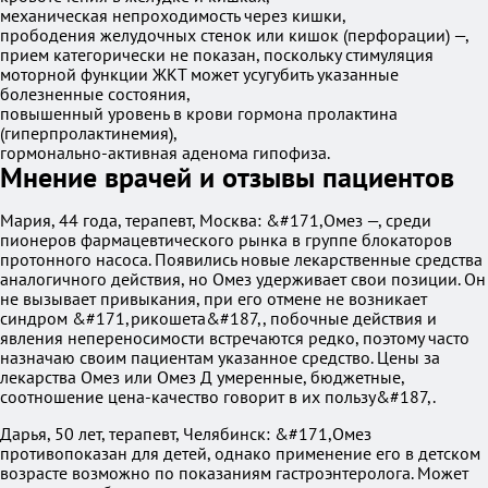
механическая непроходимость через кишки,
прободения желудочных стенок или кишок (перфорации) —,
прием категорически не показан, поскольку стимуляция
моторной функции ЖКТ может усугубить указанные
болезненные состояния,
повышенный уровень в крови гормона пролактина
(гиперпролактинемия),
гормонально-активная аденома гипофиза.
Мнение врачей и отзывы пациентов
Мария, 44 года, терапевт, Москва: &#171,Омез —, среди
пионеров фармацевтического рынка в группе блокаторов
протонного насоса. Появились новые лекарственные средства
аналогичного действия, но Омез удерживает свои позиции. Он
не вызывает привыкания, при его отмене не возникает
синдром &#171,рикошета&#187,, побочные действия и
явления непереносимости встречаются редко, поэтому часто
назначаю своим пациентам указанное средство. Цены за
лекарства Омез или Омез Д умеренные, бюджетные,
соотношение цена-качество говорит в их пользу&#187,.
Дарья, 50 лет, терапевт, Челябинск: &#171,Омез
противопоказан для детей, однако применение его в детском
возрасте возможно по показаниям гастроэнтеролога. Может