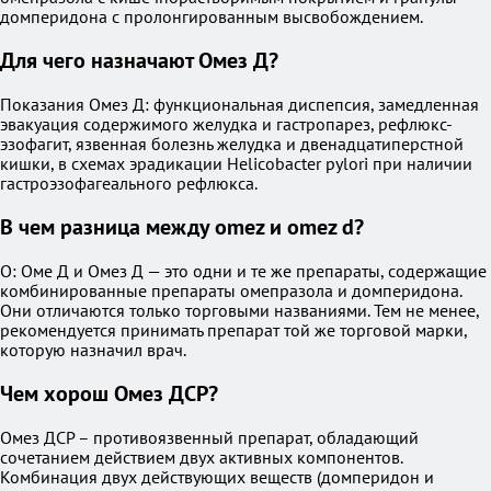
домперидона с пролонгированным высвобождением.
Для чего назначают Омез Д?
Показания Омез Д: функциональная диспепсия, замедленная
эвакуация содержимого желудка и гастропарез, рефлюкс-
эзофагит, язвенная болезнь желудка и двенадцатиперстной
кишки, в схемах эрадикации Helicobacter pylori при наличии
гастроэзофагеального рефлюкса.
В чем разница между omez и omez d?
О: Оме Д и Омез Д — это одни и те же препараты, содержащие
комбинированные препараты омепразола и домперидона.
Они отличаются только торговыми названиями. Тем не менее,
рекомендуется принимать препарат той же торговой марки,
которую назначил врач.
Чем хорош Омез ДСР?
Омез ДСР – противоязвенный препарат, обладающий
сочетанием действием двух активных компонентов.
Комбинация двух действующих веществ (домперидон и