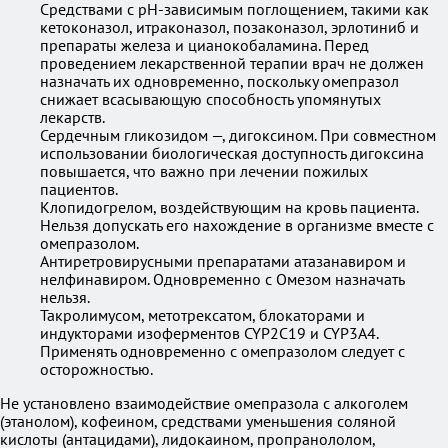
Средствами с pH-зависимым поглощением, такими как
кетоконазол, итраконазол, позаконазол, эрлотиниб и
препараты железа и цианокобаламина. Перед
проведением лекарственной терапии врач не должен
назначать их одновременно, поскольку омепразол
снижает всасывающую способность упомянутых
лекарств.
Сердечным гликозидом —, дигоксином. При совместном
использовании биологическая доступность дигоксина
повышается, что важно при лечении пожилых
пациентов.
Клопидогрелом, воздействующим на кровь пациента.
Нельзя допускать его нахождение в организме вместе с
омепразолом.
Антиретровирусными препаратами атазанавиром и
нелфинавиром. Одновременно с Омезом назначать
нельзя.
Такролимусом, метотрексатом, блокаторами и
индукторами изоферментов CYP2C19 и CYP3A4.
Применять одновременно с омепразолом следует с
осторожностью.
Не установлено взаимодействие омепразола с алкоголем
(этанолом), кофеином, средствами уменьшения соляной
кислоты (антацидами), лидокаином, пропранололом,