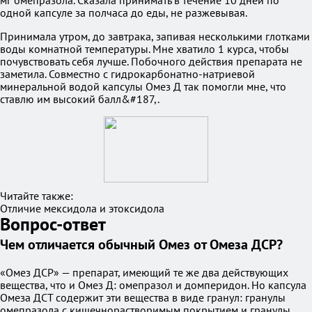
мг омепразола. Сказала принимать в течение 10 дней по
одной капсуле за полчаса до еды, не разжевывая.
Принимала утром, до завтрака, запивая несколькими глотками
воды комнатной температуры. Мне хватило 1 курса, чтобы
почувствовать себя лучше. Побочного действия препарата не
заметила. Совместно с гидрокарбонатно-натриевой
минеральной водой капсулы Омез Д так помогли мне, что
ставлю им высокий балл&#187,.
Читайте также:
Отличие мексидола и этоксидола
Вопрос-ответ
Чем отличается обычный Омез от Омеза ДСР?
«Омез ДСР» — препарат, имеющий те же два действующих
вещества, что и Омез Д: омепразол и домперидон. Но капсула
Омеза ДСТ содержит эти вещества в виде гранул: гранулы
омепразола с кишечнорастворимым покрытием и гранулы