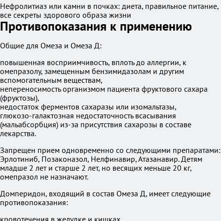
Нефролитиаз или камни в почках: диета, правильное питание,
все секреты здорового образа жизни
Противопоказания к применению
Общие для Омеза и Омеза Д:
повышенная восприимчивость, вплоть до аллергии, к
омепразолу, замещенным бензимидазолам и другим
вспомогательным веществам,
непереносимость организмом пациента фруктового сахара
(фруктозы),
недостаток ферментов сахаразы или изомальтазы,
глюкозо-галактозная недостаточность всасывания
(мальабсорбция) из-за присутствия сахарозы в составе
лекарства.
Запрещен прием одновременно со следующими препаратами:
Эрлотиниб, Позаконазол, Нелфинавир, Атазанавир. Детям
младше 2 лет и старше 2 лет, но весящих меньше 20 кг,
омепразол не назначают.
Домперидон, входящий в состав Омеза Д, имеет следующие
противопоказания:
кровотечения в желудке и кишках,