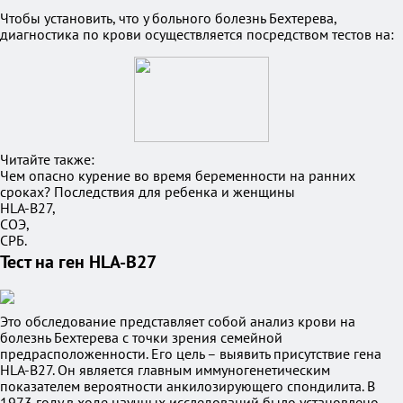
Чтобы установить, что у больного болезнь Бехтерева,
диагностика по крови осуществляется посредством тестов на:
Читайте также:
Чем опасно курение во время беременности на ранних
сроках? Последствия для ребенка и женщины
HLA-B27,
СОЭ,
СРБ.
Тест на ген HLA-B27
Это обследование представляет собой анализ крови на
болезнь Бехтерева с точки зрения семейной
предрасположенности. Его цель – выявить присутствие гена
HLA-B27. Он является главным иммуногенетическим
показателем вероятности анкилозирующего спондилита. В
1973 году в ходе научных исследований было установлено,