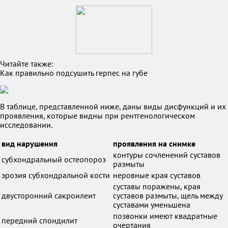
Читайте также:
Как правильно подсушить герпес на губе
В таблице, представленной ниже, даны виды дисфункций и их
проявления, которые видны при рентгенологическом
исследовании.
вид нарушения
проявления на снимке
контуры сочленений суставов
субхондральный остеопороз
размыты
эрозия субхондральной кости
неровные края суставов
суставы поражены, края
двусторонний сакроилеит
суставов размыты, щель между
суставами уменьшена
позвонки имеют квадратные
передний спондилит
очертания