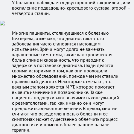
У больного наблюдается двусторонний сакроилеит, или
воспаление подвздошно-крестцового сустава, второй –
четвертой стадии.
Многие пациенты, столкнувшиеся с болезнью
Бехтерева, отмечают, что диагностика этого
заболевания часто становится настоящим
испытанием. Врачи могут долго не замечать
характерные симптомы, такие как хроническая
боль в спине и скованность, что приводит к
задержке в постановке диагноза. Люди делятся
своими историями о том, как они проходили
множество обследований, прежде чем им ставили
правильный диагноз. Некоторые отмечают, что
важным этапом является МРТ, которое помогает
выявить изменения в позвоночнике. Также
пациенты подчеркивают значимость консультаций
с ревматологами, так как именно они могут
предложить адекватное лечение. В целом, многие
считают, что осведомленность о болезни и ее
симптомах может существенно облегчить процесс
диагностики и помочь в более раннем начале
терапии.