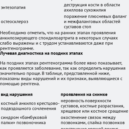
деструкция кости в области
энтезопатия
ахиллова сухожилия
поражение плюсневых фаланг
остеосклероз
и межфаланговых областей
суставов стоп
Необходимо отметить, что на ранних этапах проявления
анкилозирующего спондилоартрита в некоторых случаях
слабо выражены и с трудом устанавливаются даже при
рентгенограмме.
Лучевая диагностика на поздних этапах
На поздних этапах рентгенограмма более явно показывает,
как проявляется заболевание, так как определить нарушения
значительно проще. В таблице, представленной ниже,
показаны виды нарушений и их признаки, выявляющиеся с
помощью рентгена.
вид нарушения
проявления на снимке
неровность поверхности
костный анкилоз крестцово-
суставов, костные разрастания,
подвздошного сочленения
хрящевое или костное сращение
синдром «бамбуковой
окостенение связок между
палки» позвоночника
позвонками, спайка позвонков
окостенение хрящей вокруг