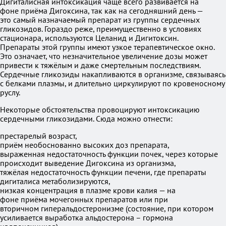
Дигиталисная интоксикация чаще всего развивается на
фоне приёма Дигоксина, так как на сегодняшний день —
это самый назначаемый препарат из группы сердечных
гликозидов. Гораздо реже, преимущественно в условиях
стационара, используются Целанид и Дигитоксин.
Препараты этой группы имеют узкое терапевтическое окно.
Это означает, что незначительное увеличение дозы может
привести к тяжёлым и даже смертельным последствиям.
Сердечные гликозиды накапливаются в организме, связываясь
с белками плазмы, и длительно циркулируют по кровеносному
руслу.
Некоторые обстоятельства провоцируют интоксикацию
сердечными гликозидами. Сюда можно отнести:
престарелый возраст,
приём необоснованно высоких доз препарата,
выраженная недостаточность функции почек, через которые
происходит выведение Дигоксина из организма,
тяжёлая недостаточность функции печени, где препараты
дигиталиса метаболизируются,
низкая концентрация в плазме крови калия — на
фоне приёма мочегонных препаратов или при
вторичном гиперальдостеронизме (состояние, при котором
усиливается выработка альдостерона – гормона