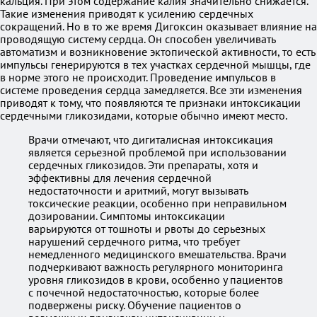
кальция. При этом содержание калия значительно снижается.
Такие изменения приводят к усилению сердечных
сокращений. Но в то же время Дигоксин оказывает влияние на
проводящую систему сердца. Он способен увеличивать
автоматизм и возникновение эктопической активности, то есть
импульсы генерируются в тех участках сердечной мышцы, где
в норме этого не происходит. Проведение импульсов в
системе проведения сердца замедляется. Все эти изменения
приводят к тому, что появляются те признаки интоксикации
сердечными гликозидами, которые обычно имеют место.
Врачи отмечают, что дигиталисная интоксикация
является серьезной проблемой при использовании
сердечных гликозидов. Эти препараты, хотя и
эффективны для лечения сердечной
недостаточности и аритмий, могут вызывать
токсические реакции, особенно при неправильном
дозировании. Симптомы интоксикации
варьируются от тошноты и рвоты до серьезных
нарушений сердечного ритма, что требует
немедленного медицинского вмешательства. Врачи
подчеркивают важность регулярного мониторинга
уровня гликозидов в крови, особенно у пациентов
с почечной недостаточностью, которые более
подвержены риску. Обучение пациентов о