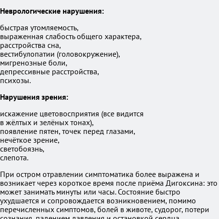
Неврологические нарушения:
быстрая утомляемость,
выраженная слабость общего характера,
расстройства сна,
вестибулопатии (головокружение),
мигренозные боли,
депрессивные расстройства,
психозы.
Нарушения зрения:
искажение цветовосприятия (все видится
в жёлтых и зелёных тонах),
появление пятен, точек перед глазами,
нечёткое зрение,
светобоязнь,
слепота.
При остром отравлении симптоматика более выражена и
возникает через короткое время после приёма Дигоксина: это
может занимать минуты или часы. Состояние быстро
ухудшается и сопровождается возникновением, помимо
перечисленных симптомов, болей в животе, судорог, потери
сознания, падением давления и остановкой сердца.