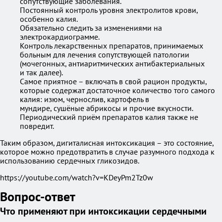
сопутствующие заболевания.
Постоянный контроль уровня электролитов крови,
особенно калия.
Обязательно следить за изменениями на
электрокардиограмме.
Контроль лекарственных препаратов, принимаемых
больным для лечения сопутствующей патологии
(мочегонных, антиаритмических антибактериальных
и так далее).
Самое приятное – включать в свой рацион продукты,
которые содержат достаточное количество того самого
калия: изюм, чернослив, картофель в
мундире, сушёные абрикосы и прочие вкусности.
Периодический приём препаратов калия также не
повредит.
Таким образом, дигиталисная интоксикация – это состояние,
которое можно предотвратить в случае разумного подхода к
использованию сердечных гликозидов.
https://youtube.com/watch?v=KDeyPm2Tz0w
Вопрос-ответ
Что применяют при интоксикации сердечными