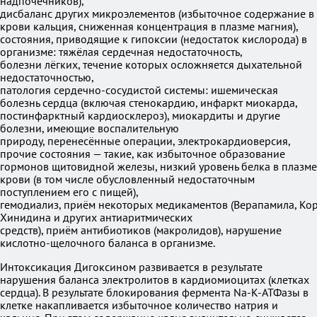
надпочечников),
дисбаланс других микроэлементов (избыточное содержание в
крови кальция, сниженная концентрация в плазме магния),
состояния, приводящие к гипоксии (недостаток кислорода) в
организме: тяжёлая сердечная недостаточность,
болезни лёгких, течение которых осложняется дыхательной
недостаточностью,
патология сердечно-сосудистой системы: ишемическая
болезнь сердца (включая стенокардию, инфаркт миокарда,
постинфарктный кардиосклероз), миокардиты и другие
болезни, имеющие воспалительную
природу, перенесённые операции, электрокардиоверсия,
прочие состояния — такие, как избыточное образование
гормонов щитовидной железы, низкий уровень белка в плазме
крови (в том числе обусловленный недостаточным
поступлением его с пищей),
гемодиализ, приём некоторых медикаментов (Верапамила, Ко
Хинидина и других антиаритмических
средств), приём антибиотиков (макролидов), нарушение
кислотно-щелочного баланса в организме.
Интоксикация Дигоксином развивается в результате
нарушения баланса электролитов в кардиомиоцитах (клетках
сердца). В результате блокирования фермента Na-K-АТФазы в
клетке накапливается избыточное количество натрия и