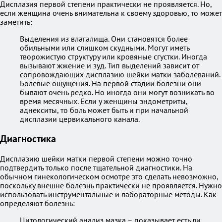
Дисплазия первой степени практически не проявляется. Но,
если женщина очень внимательна к своему здоровью, то может
заметить:
Выделения из влагалища. Они становятся более
обильными или слишком скудными. Могут иметь
творожистую структуру или кровяные сгустки. Иногда
вызывают жжение и зуд. Тип выделений зависит от
сопровождающих дисплазию шейки матки заболеваний.
Болевые ощущения. На первой стадии болезни они
бывают очень редко. Но иногда они могут возникать во
время месячных. Если у женщины эндометриты,
аднекситы, то боль может быть и при начальной
дисплазии цервикального канала.
Диагностика
Дисплазию шейки матки первой степени можно точно
подтвердить только после тщательной диагностики. На
обычном гинекологическом осмотре это сделать невозможно,
поскольку внешне болезнь практически не проявляется. Нужно
использовать инструментальные и лабораторные методы. Как
определяют болезнь:
Цитологический анализ мазка – показывает есть ли