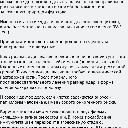
множество ядер, активно делятся, нарушается их правильное
расположение в эпителии и способность выполнять
заложенную природой функцию.
Именно гигантские ядра и активное деление ищет цитолог,
когда рассматривает ваш мазок на атипические клетки (PAP-
тест).
Причины атипии клеток можно условно разделить на
бактериальные и вирусные.
Бактериальная дисплазия первой степени по своей сути – это
хроническое воспаление шейки матки (цервицит, кольпит).
Клеточные изменения в этом случае вызываются агрессивной
средой. Такая форма дисплазии не требует онкологической
настороженности. После правильного
противовоспалительного лечения размер ядер и форма
клеток возвращаются в норму.
И совсем другое дело, если клетка заражается вирусом
папилломы человека (ВПЧ) высокого онкогенного риска.
Вирус в эпителии может существовать в двух формах – в
«спящем» и активном состоянии. В момент ослабления
иммунитета ВПЧ переходит в агрессивную стадию,
генетический материал вируса встраивается в ДНК клетки и