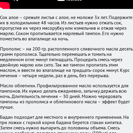
Сок алое – срежьте листья с алое, не моложе 3х лет. Подержите
их в холодильнике 48 часов. Из листьев нужно отжать сок,
пропустив их через мясорубку или измельчив и отжав через
марлю. Соком пропитывается марлевый тампон. Его нужно
поместить во влагалище на ночь.
Прополис – на 200 гр. растопленного сливочного масла десять
грамм прополиса. Тщательно перемешать и томить на
медленном огне минут пятнадцать. Процедить смесь через
двойную марлю или сито. Так же тампон пропитать этим
маслом, и ввести во влагалище на тридцать-сорок минут. Курс
лечения – четыре недели, раз в день, без перерыва.
Масло облепихи. Профильтрованное масло используется для
тампонов. Их нужно делать ежедневно, затычку держать всю
ночь. Длительность лечения – 30 дней. Можно чередовать
тампоны из прополиса и облепихового масла – эффект будет
лучше.
Бадан подходит для местного и внутреннего применения. На
три ложки с горкой корня бадана берется стакан кипятка.
Затем смесь нужно выпарить до половины объема. Смесь