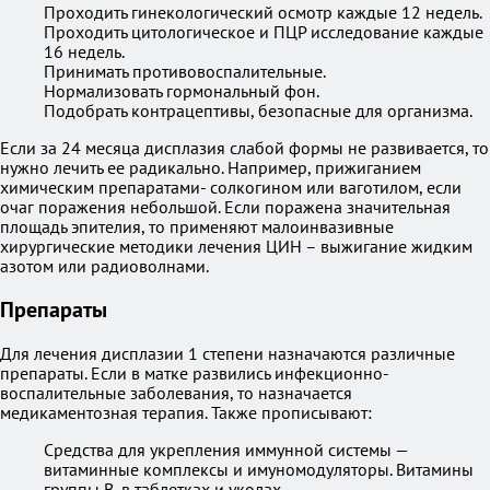
Проходить гинекологический осмотр каждые 12 недель.
Проходить цитологическое и ПЦР исследование каждые
16 недель.
Принимать противовоспалительные.
Нормализовать гормональный фон.
Подобрать контрацептивы, безопасные для организма.
Если за 24 месяца дисплазия слабой формы не развивается, то
нужно лечить ее радикально. Например, прижиганием
химическим препаратами- солкогином или ваготилом, если
очаг поражения небольшой. Если поражена значительная
площадь эпителия, то применяют малоинвазивные
хирургические методики лечения ЦИН – выжигание жидким
азотом или радиоволнами.
Препараты
Для лечения дисплазии 1 степени назначаются различные
препараты. Если в матке развились инфекционно-
воспалительные заболевания, то назначается
медикаментозная терапия. Также прописывают:
Средства для укрепления иммунной системы —
витаминные комплексы и имуномодуляторы. Витамины
группы В, в таблетках и уколах,