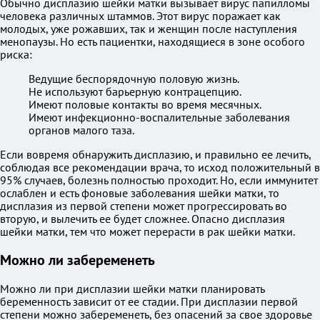
Обычно дисплазию шейки матки вызывает вирус папилломы
человека различных штаммов. Этот вирус поражает как
молодых, уже рожавших, так и женщин после наступления
менопаузы. Но есть пациентки, находящиеся в зоне особого
риска:
Ведущие беспорядочную половую жизнь.
Не используют барьерную контрацепцию.
Имеют половые контакты во время месячных.
Имеют инфекционно-воспалительные заболевания
органов малого таза.
Если вовремя обнаружить дисплазию, и правильно ее лечить,
соблюдая все рекомендации врача, то исход положительный в
95% случаев, болезнь полностью проходит. Но, если иммунитет
ослаблен и есть фоновые заболевания шейки матки, то
дисплазия из первой степени может прогрессировать во
вторую, и вылечить ее будет сложнее. Опасно дисплазия
шейки матки, тем что может перерасти в рак шейки матки.
Можно ли забеременеть
Можно ли при дисплазии шейки матки планировать
беременность зависит от ее стадии. При дисплазии первой
степени можно забеременеть, без опасений за свое здоровье