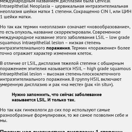
международным названием дисплазии была Cervical
Intraepithelial Neoplasia – цервикальная интраэпителиальная
неоплазия шейки матки 1 степени. Сокращенно CIN I, или ЦИН
1 шейки матки.
Но так как термин «неоплазия» означает «новообразование»,
то есть опухоль, название скорректировали. Современное
международное название этого заболевания LSIL – low grade
squamous intraepithelial lesion – низкая степень
интраэпителиального
поражения
. Термин «поражение» более
точно отражает характер изменения клеток.
В отличие от LSIL, дисплазия тяжелой степени с обширным
поражением эпителия называется HSIL – high grade squamous
intraepithelial lesion – высокая степень плоскоклеточного
интраэпителиального поражения. В группу HSIL включают
умеренную дисплазию и рак «на месте» (рак «in situ»).
Нужно запомнить, что сейчас заболевание
называется LSIL. И только так.
Но так как гинекологи до сих пор используют самые
разнообразные формулировки, то же самое позволим себе и
мы.