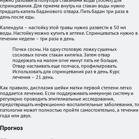
нужно разбавить полутора стаканами воды (300мл) для
спринцевания. Для приема внутрь на стакан воды нужно
тридцать капель баданового отвара. Пить бадан три раза в
день после еды.
Календула – настойку этой травы нужно развести в 50 мл
воды. Настойку можно купить в аптеке. Спринцеваться нужно в
течении недели – три раза в день.
Почки сосны. На одну столовую ложку сушеных
сосновых почек стакан кипятка. Затем отвар
подержать на малом огне минут пять не больше.
Отвар настаивать еще полчаса, профильтровать.
Использовать для спринцевания раз в день. Курс
лечения – 21 день.
Как правило, дисплазия шейки матки первой степени легко
поддается лечению. Если поддерживать иммунную систему и
регулярно проводить эпителиальные исследования,
предотвращать инфекционно-воспалительные заболевания, то
патология может полностью пройти самостоятельно, а течении
года или двух.
Прогноз