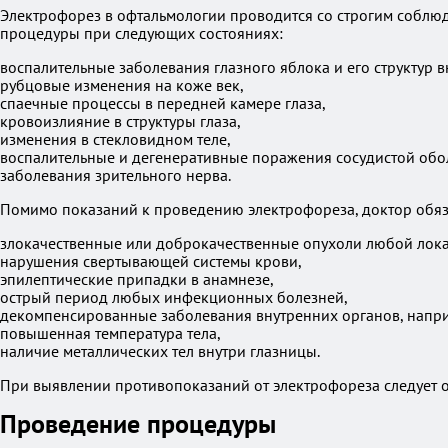
Электрофорез в офтальмологии проводится со строгим соблю
процедуры при следующих состояниях:
воспалительные заболевания глазного яблока и его структур вн
рубцовые изменения на коже век,
спаечные процессы в передней камере глаза,
кровоизлияние в структуры глаза,
изменения в стекловидном теле,
воспалительные и дегенеративные поражения сосудистой оболо
заболевания зрительного нерва.
Помимо показаний к проведению электрофореза, доктор обяз
злокачественные или доброкачественные опухоли любой лок
нарушения свертывающей системы крови,
эпилептические припадки в анамнезе,
острый период любых инфекционных болезней,
декомпенсированные заболевания внутренних органов, наприм
повышенная температура тела,
наличие металлических тел внутри глазницы.
При выявлении противопоказаний от электрофореза следует от
Проведение процедуры