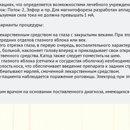
иациях, что определяется возможностями лечебного учреждени
ок: Поток-2, Элфор и пр. Для магнитофореза разработан аппа
ьзуемая сила тока не должна превышать 1 мА.
варианты процедуры:
екарственным средством на глаза с закрытыми веками. При эт
редних отделов глазного яблока или век.
о отрезка глаза, в первую очередь, воспалительного характ
, больной, наклоняет голову вперед и прикладывает свои откр
твенного средства. Катод также следует поместить на шею.
глазного яблока (сетчатка и сосудистая оболочка) необходим
лость носа, что обеспечивает введение препарата к задним ст
 обматывают марлей, смоченной лекарственным средством.
 у пациента наблюдается поражение роговицы. Электрод при э
им врачом на основании поставленного диагноза, имеющихся 