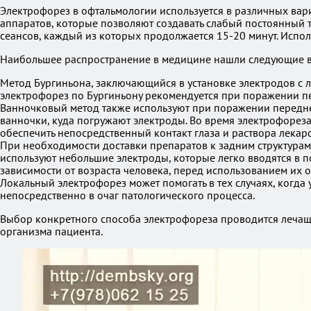
Электрофорез в офтальмологии используется в различных вар
аппаратов, которые позволяют создавать слабый постоянный т
сеансов, каждый из которых продолжается 15-20 минут. Испол
Наибольшее распространение в медицине нашли следующие 
Метод Бургиньона, заключающийся в установке электродов с л
электрофорез по Бургиньону рекомендуется при поражении пе
Ванночковый метод также используют при поражении переднег
ванночки, куда погружают электроды. Во время электрофореза
обеспечить непосредственный контакт глаза и раствора лекарс
При необходимости доставки препаратов к задним структурам 
используют небольшие электроды, которые легко вводятся в по
зависимости от возраста человека, перед использованием их
Локальный электрофорез может помогать в тех случаях, когда
непосредственно в очаг патологического процесса.
Выбор конкретного способа электрофореза проводится лечащ
организма пациента.