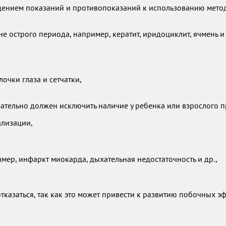
дением показаний и противопоказаний к использованию метод
е острого периода, например, кератит, иридоциклит, ячмень и 
чки глаза и сетчатки,
ательно должен исключить наличие у ребенка или взрослого 
ализации,
ер, инфаркт миокарда, дыхательная недостаточность и др.,
казаться, так как это может привести к развитию побочных э