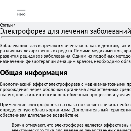
МЕНЮ
Статьи
›
Электрофорез для лечения заболеваний 
Заболевания глаз встречаются очень часто как в детском, та
различных лекарственных средств. Помимо медикаментов, вра
развития рецидивов заболевания. Одним из подобных методов,
назначении физиотерапии лечащим врачом, необходимо обяза
Общая информация
Биологический эффект электрофореза с медикаментозными пре
прохождения через оболочки организма лекарственных средств
тканях, повысить интенсивность обменных процессов и увелич
Применение электрофореза на глаза позволяет снизить необх
определенную область организма. Дополнительный терапевтич
обеспечивая длительное воздействие.
Врачи отмечают, что электрофорез является эффективным 
электрического тока для введения лекарственных вещест