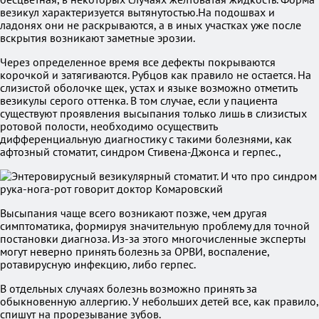
везикул характеризуется вытянутостью.На подошвах и
ладонях они не раскрываются, а в иных участках уже после
вскрытия возникают заметные эрозии.
Через определенное время все дефекты покрываются
корочкой и затягиваются. Рубцов как правило не остается. На
слизистой оболочке щек, устах и языке возможно отметить
везикулы серого оттенка. В том случае, если у пациента
существуют проявления высыпания только лишь в слизистых
ротовой полости, необходимо осуществить
дифференциальную диагностику с такими болезнями, как
афтозный стоматит, синдром Стивена-Джонса и герпес.,
Высыпания чаще всего возникают позже, чем другая
симптоматика, формируя значительную проблему для точной
постановки диагноза. Из-за этого многочисленные эксперты
могут неверно принять болезнь за ОРВИ, воспаление,
ротавирусную инфекцию, либо герпес.
В отдельных случаях болезнь возможно принять за
обыкновенную аллергию. У небольших детей все, как правило,
спишут на прорезывание зубов.