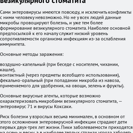
везикулярного стоматита
Сами энтеровирусы имеются повсюду, и исключить конфликты
с ними человеку невозможно. Но не у всех людей данные
микробы провоцируют болезнь, и уже тем более
формирование везикулярного стоматита. Наиболее основной
предпосылкой к его началу служит низкий уровень
сопротивляемости организма инфекциям из-за ослабления
иммунитета.
Основные методы заражения:
воздушно-капельный (при беседе с носителем, чихании,
кашле),
контактный (через предметы всеобщего использования),
фекально-оральный (при попадании микроба из навоза,
применяемого для удобрения, на овощи, зелень и фрукты).
Основные вирусные агенты, которые возможно
охарактеризовать микробами везикулярного стоматита, —
энтеровирус 71 и вирусы Коксаки.
Риск болезни у взрослых весьма минимален, в основном от
этого осложнения энтеровирусной инфекции страдают дети
первых двух-трех лет жизни. Пики заболеваемости приходятся
на осень и весну, а в наиболее теплых странах угроза заболеть