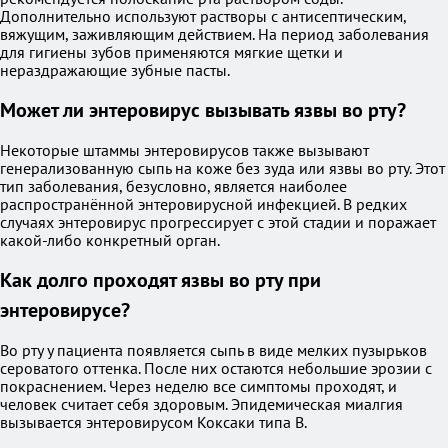
Дополнительно используют растворы с антисептическим,
вяжущим, заживляющим действием. На период заболевания
для гигиены зубов применяются мягкие щетки и
нераздражающие зубные пасты.
Может ли энтеровирус вызывать язвы во рту?
Некоторые штаммы энтеровирусов также вызывают
генерализованную сыпь на коже без зуда или язвы во рту. Этот
тип заболевания, безусловно, является наиболее
распространённой энтеровирусной инфекцией. В редких
случаях энтеровирус прогрессирует с этой стадии и поражает
какой-либо конкретный орган.
Как долго проходят язвы во рту при
энтеровирусе?
Во рту у пациента появляется сыпь в виде мелких пузырьков
сероватого оттенка. После них остаются небольшие эрозии с
покраснением. Через неделю все симптомы проходят, и
человек считает себя здоровым. Эпидемическая миалгия
вызывается энтеровирусом Коксаки типа В.