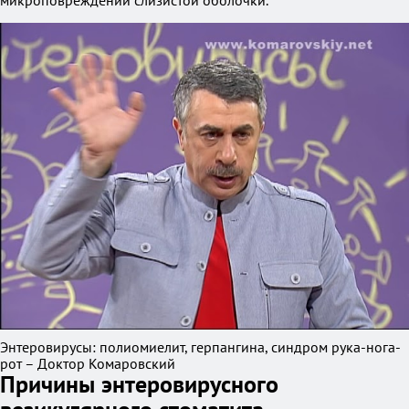
микроповреждений слизистой оболочки.
Энтеровирусы: полиомиелит, герпангина, синдром рука-нога-
рот – Доктор Комаровский
Причины энтеровирусного