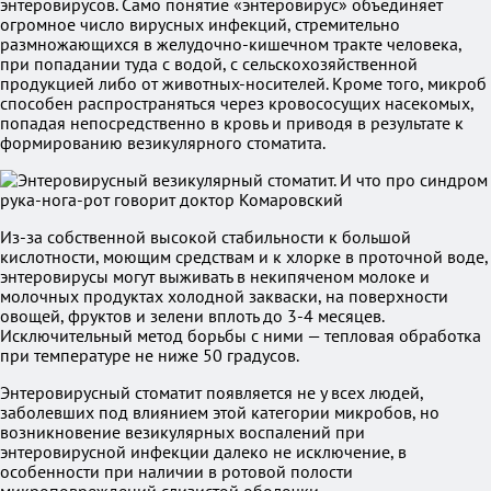
энтеровирусов. Само понятие «энтеровирус» объединяет
огромное число вирусных инфекций, стремительно
размножающихся в желудочно-кишечном тракте человека,
при попадании туда с водой, с сельскохозяйственной
продукцией либо от животных-носителей. Кроме того, микроб
способен распространяться через кровососущих насекомых,
попадая непосредственно в кровь и приводя в результате к
формированию везикулярного стоматита.
Из-за собственной высокой стабильности к большой
кислотности, моющим средствам и к хлорке в проточной воде,
энтеровирусы могут выживать в некипяченом молоке и
молочных продуктах холодной закваски, на поверхности
овощей, фруктов и зелени вплоть до 3-4 месяцев.
Исключительный метод борьбы с ними — тепловая обработка
при температуре не ниже 50 градусов.
Энтеровирусный стоматит появляется не у всех людей,
заболевших под влиянием этой категории микробов, но
возникновение везикулярных воспалений при
энтеровирусной инфекции далеко не исключение, в
особенности при наличии в ротовой полости