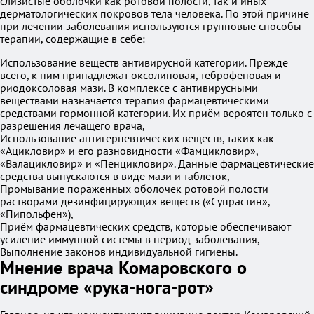
слизистые оболочки как ротовой полости, так и иных
дерматологических покровов тела человека. По этой причине
при лечении заболевания используются групповые способы
терапии, содержащие в себе:
Использование веществ антивирусной категории. Прежде
всего, к ним принадлежат оксолиновая, теброфеновая и
риодоксоловая мази. В комплексе с антивирусными
веществами назначается терапия фармацевтическими
средствами гормонной категории. Их приём вероятен только с
разрешения лечащего врача,
Использование антигерпевтических веществ, таких как
«Ацикловир» и его разновидности «Фамцикловир»,
«Валацикловир» и «Пенцикловир». Данные фармацевтические
средства выпускаются в виде мази и таблеток,
Промывание пораженных оболочек ротовой полости
растворами дезинфицирующих веществ («Супрастин»,
«Пипольфен»),
Приём фармацевтических средств, которые обеспечивают
усиление иммунной системы в период заболевания,
Выполнение законов индивидуальной гигиены.
Мнение врача Комаровского о
синдроме «рука-нога-рот»