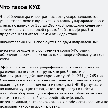
Что такое КУФ
Эта аббревиатура имеет расшифровку «коротковолновое
ультрафиолетовое излучение». Это волны ультрафиолетового
спектра с длиной от 180 до 280 нм. В природной среде они
задерживаются озоновой прослойкой атмосферы. Это
предохраняет жителей Земли от их действия.
Физиотерапия КУФ используется по двум направлениям:
аутогемотрансфузия с облучением крови УФ-лучами,
облучение заражённых слизистых и повреждённых участков
кожи.
Эффекты от этой части ультрафиолетового спектра можно
разделить на несколько групп. К первой относится
бактерицидное действие коротких лучей (от 254 до 265 нм).
Они действуют на белковые компоненты организмов, куда
входят нуклеиновые кислоты и молекулы ДНК. В результате
возникают мутации генов, которые приводят к гибели
микробов. Разрушающий эффект оказывает облучение и на
токсины (столбнячный, дифтерийный, тифозный,
дизентерийный, стафилококковый). Это обезвреживает их и не
позволяет наносить урон человеку.