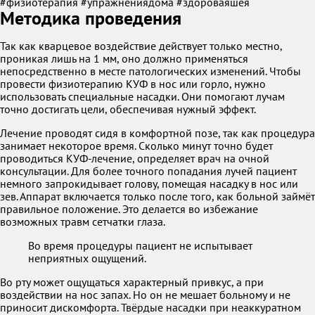
#физиотерапия #упражнениядома #здороваяшея
Методика проведения
Так как кварцевое воздействие действует только местно,
проникая лишь на 1 мм, оно должно применяться
непосредственно в месте патологических изменений. Чтобы
провести физиотерапию КУФ в нос или горло, нужно
использовать специальные насадки. Они помогают лучам
точно достигать цели, обеспечивая нужный эффект.
Лечение проводят сидя в комфортной позе, так как процедура
занимает некоторое время. Сколько минут точно будет
проводиться КУФ-лечение, определяет врач на очной
консультации. Для более точного попадания лучей пациент
немного запрокидывает голову, помещая насадку в нос или
зев. Аппарат включается только после того, как больной займёт
правильное положение. Это делается во избежание
возможных травм сетчатки глаза.
Во время процедуры пациент не испытывает
неприятных ощущений.
Во рту может ощущаться характерный привкус, а при
воздействии на нос запах. Но он не мешает больному и не
приносит дискомфорта. Твёрдые насадки при неаккуратном