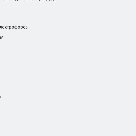
электрофорез
ия
я