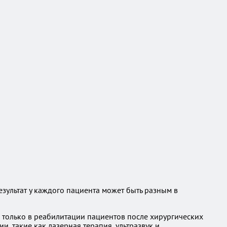
езультат у каждого пациента может быть разным в
е только в реабилитации пациентов после хирургических
, такие как лазерная терапия, ультразвук и