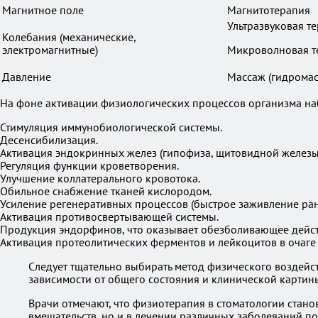
Магнитное поле
Магнитотерапия
Ультразвуковая т
Колебания (механические,
электромагнитные)
Микроволновая т
Давление
Массаж (гидромас
На фоне активации физиологических процессов организма н
Стимуляция иммунобиологической системы.
Десенсибилизация.
Активация эндокринных желез (гипофиза, щитовидной железы
Регуляция функции кроветворения.
Улучшение коллатерального кровотока.
Обильное снабжение тканей кислородом.
Усиление регенеративных процессов (быстрое заживление ран
Активация противосвертывающей системы.
Продукция эндорфинов, что оказывает обезболивающее дейст
Активация протеолитических ферментов и лейкоцитов в очаге
Следует тщательно выбирать метод физического воздейст
зависимости от общего состояния и клинической картин
Врачи отмечают, что физиотерапия в стоматологии стано
вмешательств, но и в лечении различных заболеваний пол