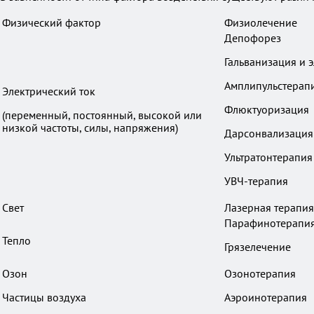
Физический фактор
Физиолечение
Депофорез
Гальванизация и 
Амплипульстерап
Электрический ток
Флюктуоризация
(переменный, постоянный, высокой или
низкой частоты, силы, напряжения)
Дарсонвализация
Ультратонтерапия
УВЧ-терапия
Свет
Лазерная терапия
Парафинотерапи
Тепло
Грязелечение
Озон
Озонотерапия
Частицы воздуха
Аэроинотерапия