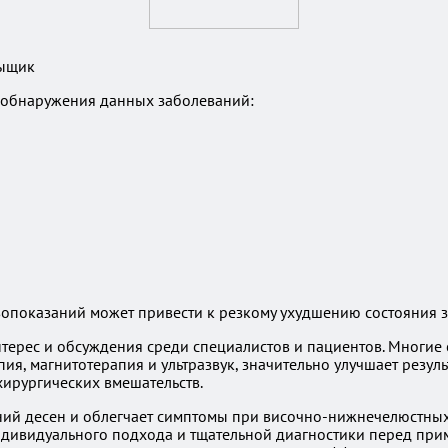
рыщик
х обнаружения данных заболеваний:
опоказаний может привести к резкому ухудшению состояния з
терес и обсуждения среди специалистов и пациентов. Многие 
пия, магнитотерапия и ультразвук, значительно улучшает рез
ирургических вмешательств.
ний десен и облегчает симптомы при височно-нижнечелюстных
дивидуального подхода и тщательной диагностики перед прим