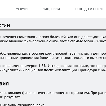
УСЛУГИ
ЛИЦЕНЗИИ
ФОТО ДО И ПОСЛЕ
огии
я лечения стоматологических болезней, как они действуют и к
акое влияние физиолечение оказывает в стоматологии. Физиот
олеваниях как в составе комплексной терапии, так и для пр
 начальные проявления болезни, уменьшить тяжесть и выражен
составляет примерно 1,3%. Исследования показали, что проц
у хирургических пациентов после имплантации. Процедура сн
вия
т активация физиологических процессов организма. При раци
й результат.
ичные виды физиопроцедур.