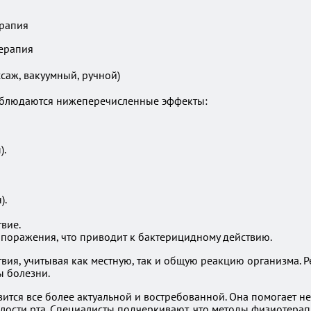
ерапия
ерапия
саж, вакуумный, ручной)
аблюдаются нижеперечисленные эффекты:
).
).
вие.
 поражения, что приводит к бактерицидному действию.
вия, учитывая как местную, так и общую реакцию организма. Р
ы болезни.
вится все более актуальной и востребованной. Она помогает н
ости рта. Специалисты подчеркивают, что методы физиотерапии