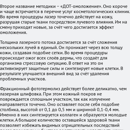
Второе название методики − «ДОТ-омоложение». Оно короче
и чаще встречается в перечне услуг косметологических клиник.
Во время процедуры лазер точечно действует на кожу,
разрушая старые ткани посредством лучевого влияния. Им на
смену приходят новые, за счёт чего достигается эффект
омоложения.
Толщина лазерного потока достигается за счёт сложения
нескольких лучей в единый. Он проникает через всю толщу
кожи, создавая подобие сетки. Во время процедуры
происходит ожог всех слоёв дермы, что создаёт для
организма стрессовую ситуацию. В ответ на это он
активизирует защитные силы и синтезирует новые клетки. В
результате улучшается внешний вид за счёт удаления
проблемных участков.
Фракционный фототермолиз действует более деликатно, чем
лазерная шлифовка. При этом кожный покров не
повреждается сплошным участком, так как излучение
направляется точечно. Оно оставляет после себя подобие
столбика, высотой от 0,1 до 0,5 мм и шириной 0,1-0,4 мм.
Именно в них синтезируется коллаген и образуются молодые
клетки. А большое количество оставшейся здоровой ткани
позволяет избежать видимых отрицательных последствий