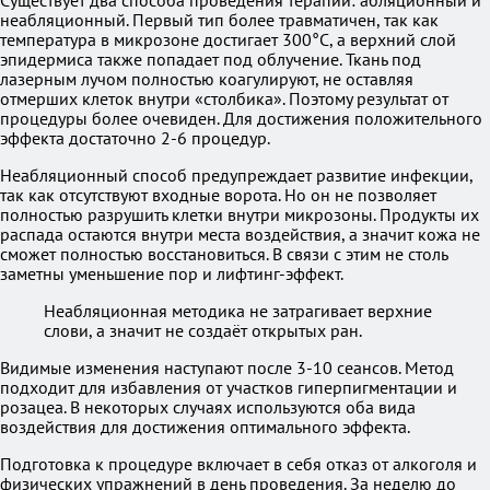
Существует два способа проведения терапии: абляционный и
неабляционный. Первый тип более травматичен, так как
температура в микрозоне достигает 300°C, а верхний слой
эпидермиса также попадает под облучение. Ткань под
лазерным лучом полностью коагулируют, не оставляя
отмерших клеток внутри «столбика». Поэтому результат от
процедуры более очевиден. Для достижения положительного
эффекта достаточно 2-6 процедур.
Неабляционный способ предупреждает развитие инфекции,
так как отсутствуют входные ворота. Но он не позволяет
полностью разрушить клетки внутри микрозоны. Продукты их
распада остаются внутри места воздействия, а значит кожа не
сможет полностью восстановиться. В связи с этим не столь
заметны уменьшение пор и лифтинг-эффект.
Неабляционная методика не затрагивает верхние
слови, а значит не создаёт открытых ран.
Видимые изменения наступают после 3-10 сеансов. Метод
подходит для избавления от участков гиперпигментации и
розацеа. В некоторых случаях используются оба вида
воздействия для достижения оптимального эффекта.
Подготовка к процедуре включает в себя отказ от алкоголя и
физических упражнений в день проведения. За неделю до