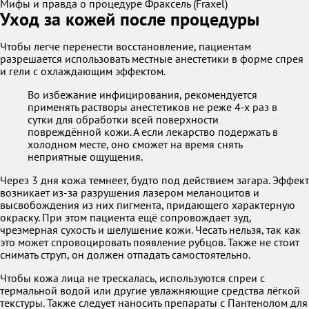
Мифы и правда о процедуре Фраксель (Fraxel)
Уход за кожей после процедуры
Чтобы легче перенести восстановление, пациентам
разрешается использовать местные анестетики в форме спрея
и гели с охлаждающим эффектом.
Во избежание инфицирования, рекомендуется
применять растворы анестетиков не реже 4-х раз в
сутки для обработки всей поверхности
повреждённой кожи. А если лекарство подержать в
холодном месте, оно сможет на время снять
неприятные ощущения.
Через 3 дня кожа темнеет, будто под действием загара. Эффект
возникает из-за разрушения лазером меланоцитов и
высвобождения из них пигмента, придающего характерную
окраску. При этом пациента ещё сопровождает зуд,
чрезмерная сухость и шелушение кожи. Чесать нельзя, так как
это может спровоцировать появление рубцов. Также не стоит
снимать струп, он должен отпадать самостоятельно.
Чтобы кожа лица не трескалась, используются спреи с
термальной водой или другие увлажняющие средства лёгкой
текстуры. Также следует наносить препараты с Пантенолом для