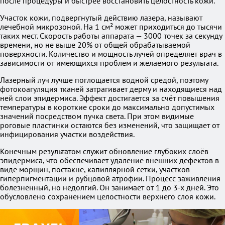
после процедуры и быстрее восстановить целостность кожи.
Участок кожи, подвергнутый действию лазера, называют
лечебной микрозоной. На 1 см² может приходиться до тысячи
таких мест. Скорость работы аппарата — 3000 точек за секунду
времени, но не выше 20% от общей обрабатываемой
поверхности. Количество и мощность лучей определяет врач в
зависимости от имеющихся проблем и желаемого результата.
Лазерный луч лучше поглощается водной средой, поэтому
фотокоагуляция тканей затрагивает дерму и находящиеся над
ней слои эпидермиса. Эффект достигается за счёт повышения
температуры в короткие сроки до максимально допустимых
значений посредством пучка света. При этом видимые
роговые пластинки остаются без изменений, что защищает от
инфицирования участки воздействия.
Конечным результатом служит обновление глубоких слоёв
эпидермиса, что обеспечивает удаление внешних дефектов в
виде морщин, постакне, капиллярной сетки, участков
гиперпигментации и рубцовой атрофии. Процесс заживления
болезненный, но недолгий. Он занимает от 1 до 3-х дней. Это
обусловлено сохранением целостности верхнего слоя кожи.