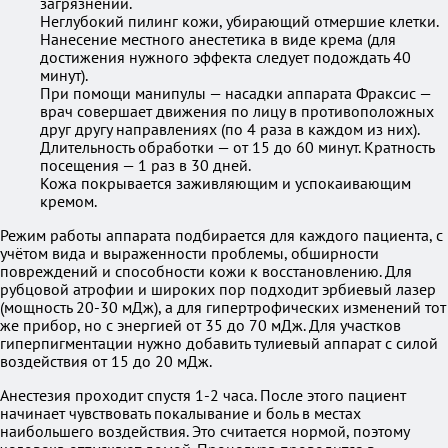
загрязнений.
Неглубокий пилинг кожи, убирающий отмершие клетки.
Нанесение местного анестетика в виде крема (для
достижения нужного эффекта следует подождать 40
минут).
При помощи манипулы — насадки аппарата Фраксис —
врач совершает движения по лицу в противоположных
друг другу направлениях (по 4 раза в каждом из них).
Длительность обработки — от 15 до 60 минут. Кратность
посещения — 1 раз в 30 дней.
Кожа покрывается заживляющим и успокаивающим
кремом.
Режим работы аппарата подбирается для каждого пациента, с
учётом вида и выраженности проблемы, обширности
повреждений и способности кожи к восстановлению. Для
рубцовой атрофии и широких пор подходит эрбиевый лазер
(мощность 20-30 мДж), а для гипертрофических изменений тот
же прибор, но с энергией от 35 до 70 мДж. Для участков
гиперпигментации нужно добавить тулиевый аппарат с силой
воздействия от 15 до 20 мДж.
Анестезия проходит спустя 1-2 часа. После этого пациент
начинает чувствовать покалывание и боль в местах
наибольшего воздействия. Это считается нормой, поэтому