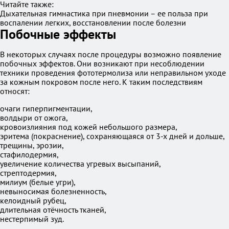
Читайте также:
Дыхательная гимнастика при пневмонии – ее польза при
воспалении легких, восстановлении после болезни
Побочные эффекты
В некоторых случаях после процедуры возможно появление
побочных эффектов. Они возникают при несоблюдении
техники проведения фототермолиза или неправильном уходе
за кожным покровом после него. К таким последствиям
относят:
очаги гиперпигментации,
волдыри от ожога,
кровоизлияния под кожей небольшого размера,
эритема (покраснение), сохраняющаяся от 3-х дней и дольше,
трещины, эрозии,
стафилодермия,
увеличение количества угревых высыпаний,
стрептодермия,
милиум (белые угри),
невыносимая болезненность,
келоидный рубец,
длительная отёчность тканей,
нестерпимый зуд.