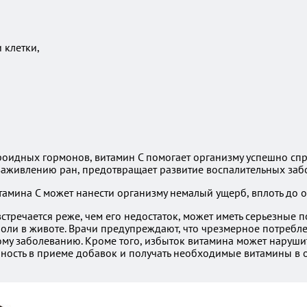
 клетки,
оидных гормонов, витамин C помогает организму успешно спра
заживлению ран, предотвращает развитие воспалительных забо
мина C может нанести организму немалый ущерб, вплоть до о
встречается реже, чем его недостаток, может иметь серьезные 
 боли в животе. Врачи предупреждают, что чрезмерное потребл
му заболеванию. Кроме того, избыток витамина может нарушит
ность в приеме добавок и получать необходимые витамины в 