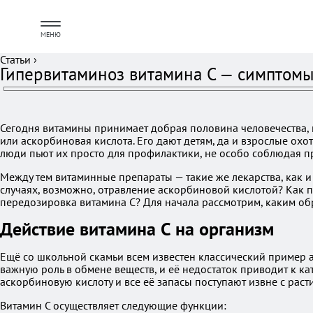
МЕНЮ
Статьи
›
Гипервитаминоз витамина C — симптомы
Сегодня витамины принимает добрая половина человечества, и
или аскорбиновая кислота. Его дают детям, да и взрослые охо
люди пьют их просто для профилактики, не особо соблюдая п
Между тем витаминные препараты — такие же лекарства, как 
случаях, возможно, отравление аскорбиновой кислотой? Как 
передозировка витамина C? Для начала рассмотрим, каким обр
Действие витамина C на организм
Ещё со школьной скамьи всем известен классический пример а
важную роль в обмене веществ, и её недостаток приводит к к
аскорбиновую кислоту и все её запасы поступают извне с раст
Витамин C осуществляет следующие функции: