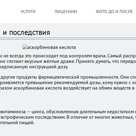
УСЛУГИ
ЛИЦЕНЗИИ
ФОТО ДО И ПОСЛЕ
 и последствия
 не всегда это происходит под контролем врача. Самый распр
тно глотают вкусные жёлтые драже. Принято думать, что перед
редписанную инструкцией дозу.
и другие продукты фармацевтической промышленности. Они спо
проявляется превышение рекомендуемой дозы, кому нужно с о
азом аскорбиновая кислота воздействует на обмен веществ в 
витаминоза — цинга, обусловленная длительным недостатком в
атастрофическим последствиям. В отличие от многих животных,
ительной пищей.