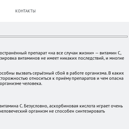
КОНТАКТЫ
остранённый препарат «на все случаи жизни» — витамин C,
озировка витаминов не имеет никаких последствий, и многие
собны вызвать серьёзный сбой в работе организма. В каких
сторожностью относиться к приёму препаратов и чем опасна
организме человека.
итамина C. Безусловно, аскорбиновая кислота играет очень
 человеческий организм не способен синтезировать