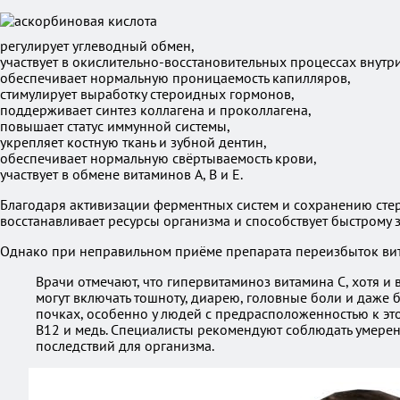
регулирует углеводный обмен,
участвует в окислительно-восстановительных процессах внутри
обеспечивает нормальную проницаемость капилляров,
стимулирует выработку стероидных гормонов,
поддерживает синтез коллагена и проколлагена,
повышает статус иммунной системы,
укрепляет костную ткань и зубной дентин,
обеспечивает нормальную свёртываемость крови,
участвует в обмене витаминов A, B и E.
Благодаря активизации ферментных систем и сохранению стер
восстанавливает ресурсы организма и способствует быстрому 
Однако при неправильном приёме препарата переизбыток вита
Врачи отмечают, что гипервитаминоз витамина C, хотя и 
могут включать тошноту, диарею, головные боли и даже
почках, особенно у людей с предрасположенностью к это
B12 и медь. Специалисты рекомендуют соблюдать умерен
последствий для организма.