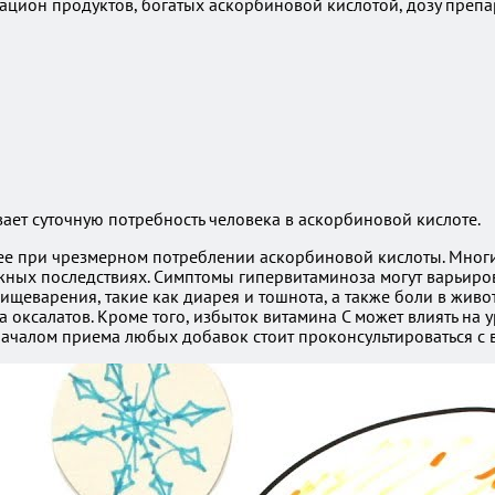
рацион продуктов, богатых аскорбиновой кислотой, дозу преп
ает суточную потребность человека в аскорбиновой кислоте.
щее при чрезмерном потреблении аскорбиновой кислоты. Мног
жных последствиях. Симптомы гипервитаминоза могут варьиров
щеварения, такие как диарея и тошнота, а также боли в жив
 оксалатов. Кроме того, избыток витамина C может влиять на у
началом приема любых добавок стоит проконсультироваться с 