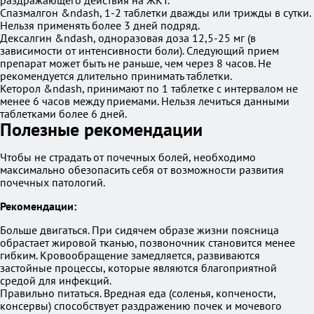
раздражающего действия на ЖКТ.
Спазмалгон &ndash, 1-2 таблетки дважды или трижды в сутки.
Нельзя применять более 3 дней подряд.
Дексалгин &ndash, одноразовая доза 12,5-25 мг (в
зависимости от интенсивности боли). Следующий прием
препарат может быть не раньше, чем через 8 часов. Не
рекомендуется длительно принимать таблетки.
Кеторол &ndash, принимают по 1 таблетке с интервалом не
менее 6 часов между приемами. Нельзя лечиться данными
таблетками более 6 дней.
Полезные рекомендации
Чтобы не страдать от почечных болей, необходимо
максимально обезопасить себя от возможности развития
почечных патологий.
Рекомендации:
Больше двигаться. При сидячем образе жизни поясница
обрастает жировой тканью, позвоночник становится менее
гибким. Кровообращение замедляется, развиваются
застойные процессы, которые являются благоприятной
средой для инфекций.
Правильно питаться. Вредная еда (соленья, копчености,
консервы) способствует раздражению почек и мочевого