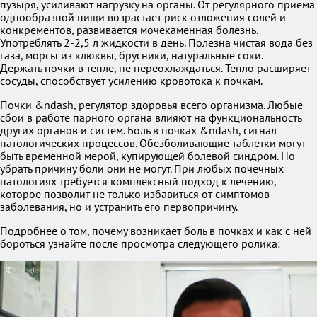
пузыря, усиливают нагрузку на органы. От регулярного приема
однообразной пищи возрастает риск отложения солей и
конкрементов, развивается мочекаменная болезнь.
Употреблять 2-2,5 л жидкости в день. Полезна чистая вода без
газа, морсы из клюквы, брусники, натуральные соки.
Держать почки в тепле, не переохлаждаться. Тепло расширяет
сосуды, способствует усилению кровотока к почкам.
Почки &ndash, регулятор здоровья всего организма. Любые
сбои в работе парного органа влияют на функциональность
других органов и систем. Боль в почках &ndash, сигнал
патологических процессов. Обезболивающие таблетки могут
быть временной мерой, купирующей болевой синдром. Но
убрать причину боли они не могут. При любых почечных
патологиях требуется комплексный подход к лечению,
которое позволит не только избавиться от симптомов
заболевания, но и устранить его первопричину.
Подробнее о том, почему возникает боль в почках и как с ней
бороться узнайте после просмотра следующего ролика: