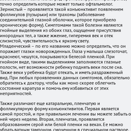
точно определить которые может только офтальмолог.
Зернистый – проявляется такой конъюнктивит появлением
фолликулов (пузырьки) или трахомы (заболевание
соединительной глазной оболочки, которое приобрело
хроническую форму). Симптомами такой болезни являются
гнойные выделения из обоих глаз, ощущение присутствия
инородных тел, а также жжение, гиперемия век и отек
слизистой, чувствительность к яркому свету.
Младенческий – по его названию можно определить, что он
поражает глазки новорожденных. Глаза у малыша слезоточат,
краснеют, чешутся, покрываются белесой пленкой. При
гнойном виде, такими выделениями заполняются глазные
полости, нет возможности ребенку поднять веки после сна.
Также веки у ребенка будут отекать, и иметь раздраженный
вид. При любых проявлениях данных симптомов, обязательно
обратитесь к доктору, чтобы как моно скорее облегчить
состояние карапуза и помочь ему избавиться от этих
неприятностей.
Также различают еще катаральную, пленчатую и
фолликулярную форму конъюнктивитов. Первая является
самой простой, и при правильном лечении вы можете забыть о
ней через неделю. Вторая, пленчатая, проявляется
образованием серой или белой пленки на веках. Ее можно
убрать ватным тампоном, смоченном в специальном растворе.