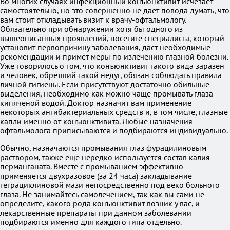
Во многих случаях инфекционный конъюнктивит исчезает
самостоятельно, но это совершенно не дает повода думать, что
вам стоит откладывать визит к врачу-офтальмологу.
Обязательно при обнаружении хотя бы одного из
вышеописанных проявлений, посетите специалиста, который
установит первопричину заболевания, даст необходимые
рекомендации и примет меры по излечению глазной болезни.
Уже говорилось о том, что конъюнктивит такого вида заразен
и человек, обретший такой недуг, обязан соблюдать правила
личной гигиены. Если присутствуют достаточно обильные
выделения, необходимо как можно чаще промывать глаза
кипяченой водой. Доктор назначит вам применение
некоторых антибактериальных средств и, в том числе, глазные
капли именно от конъюнктивита. Любые назначения
офтальмолога приписываются и подбираются индивидуально.
Обычно, назначаются промывания глаз фурацилиновым
раствором, также еще нередко используется состав калия
перманганата. Вместе с промыванием эффективно
применяется двухразовое (за 24 часа) закладывание
тетрациклиновой мази непосредственно под веко больного
глаза. Не занимайтесь самолечением, так как вы сами не
определите, какого рода конъюнктивит возник у вас, и
лекарственные препараты при данном заболевании
подбираются именно для каждого типа отдельно.