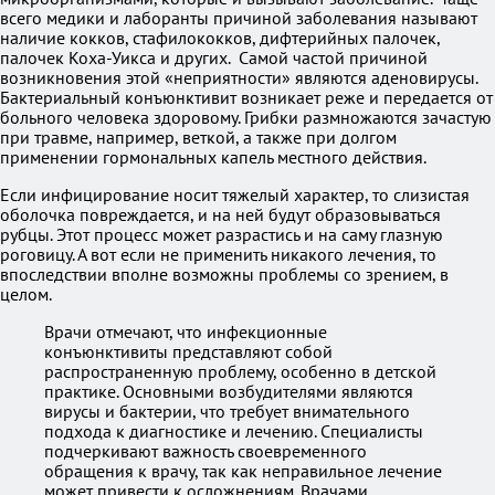
всего медики и лаборанты причиной заболевания называют
наличие кокков, стафилококков, дифтерийных палочек,
палочек Коха-Уикса и других. Самой частой причиной
возникновения этой «неприятности» являются аденовирусы.
Бактериальный конъюнктивит возникает реже и передается от
больного человека здоровому. Грибки размножаются зачастую
при травме, например, веткой, а также при долгом
применении гормональных капель местного действия.
Если инфицирование носит тяжелый характер, то слизистая
оболочка повреждается, и на ней будут образовываться
рубцы. Этот процесс может разрастись и на саму глазную
роговицу. А вот если не применить никакого лечения, то
впоследствии вполне возможны проблемы со зрением, в
целом.
Врачи отмечают, что инфекционные
конъюнктивиты представляют собой
распространенную проблему, особенно в детской
практике. Основными возбудителями являются
вирусы и бактерии, что требует внимательного
подхода к диагностике и лечению. Специалисты
подчеркивают важность своевременного
обращения к врачу, так как неправильное лечение
может привести к осложнениям. Врачами