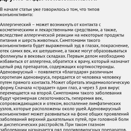
В начале статьи уже говорилось о том, что типов
конъюнктивита:
Аллергический – может возникнуть от контакта с
косметическими и лекарственными средствами, а также,
вследствие аллергической реакции на некоторые продукты
питания и шерсть животных. Симптомами такого
конъюнктивита будет выраженный зуд в глазах, покраснение,
отек самих век, их шелушение, а также могут образовываться
фолликулы в вековых складках. Первым делом необходимо
избавиться от аллергена, обратится к врачу, который назначит
целый ряд препаратов, содержащих кортикостероиды.
Аденовирусный – появляется «благодаря» различным
серотипам аденовируса, передается от человека человеку
путем прямого контакта. Может обретать эпидемиологическую
форму. Сначала «страдает» один глаз, а через 3 дня вирус
перемещается на второй. Симптомами такого заболевания
будут чрезмерная слезоточивость, гиперемия век,
сопровождающаяся и отеком, воспаление лимфатических
узлов, которые расположены около ушей. Аденовирусный
конъюнктивит может развиваться на фоне общих проявлений
заболеваний верхний дыхательных путей, при головной боли
и диспепсических расстройств. При таком глазном
заболевании назначается ряд противовирусных препаратов,