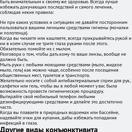
быть внимательным к своему же здоровью. Всегда лучше
избежать докучающих последствий и самого лечения,
соблюдая некие правила:
Ни при каких условиях и ситуациях не давайте посторонним
пользоваться вашими личными средствами гигиены (мочалки
и полотенца).
Когда вы чихаете или кашляете, всегда прикрывайтесь рукой и
ни в коем случае не трите глаза руками после этого.
Обязательно помойте их с мылом.
Разговора о том, чтобы дать кому-то ваши линзы, вообще не
должно быть.
Мыть руки с любыми моющими средствами (мыло, жидкое
мыло, гель) как можно чаще, особенно после посещения
общественных мест, туалетов и транспорта.
Желательно носите с собой антибактериальные спреи для рук,
салфетки или гель, чтобы вы в любой момент у вас была
возможность провести гигиеническую процедуру.
Вытирайте свой мобильный телефон любыми
дезинфицирующими средствами и делайте это достаточно
часто.
Когда вы плаваете в природных водоемах или бассейне,
надевайте очки для купания, дабы избежать попадания
инфекций в глаза.
Другие виды конъюнктивита