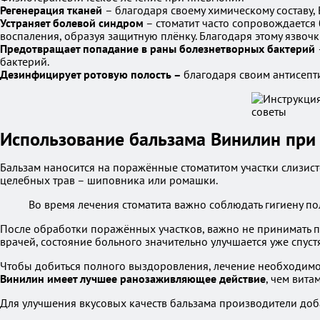
Регенерация тканей
– благодаря своему химическому составу,
Устраняет болевой синдром
– стоматит часто сопровождается 
воспаления, образуя защитную плёнку. Благодаря этому язвоч
Предотвращает попадание в раны болезнетворных бактерий
бактерий.
Дезинфицирует ротовую полость –
благодаря своим антисепт
Использование бальзама Винилин при 
Бальзам наносится на поражённые стоматитом участки слизис
целебных трав – шиповника или ромашки.
Во время лечения стоматита важно соблюдать гигиену п
После обработки поражённых участков, важно не принимать пи
врачей, состояние больного значительно улучшается уже спус
Чтобы добиться полного выздоровления, лечение необходимо п
Винилин имеет лучшее ранозаживляющее действие
, чем вит
Для улучшения вкусовых качеств бальзама производители доб