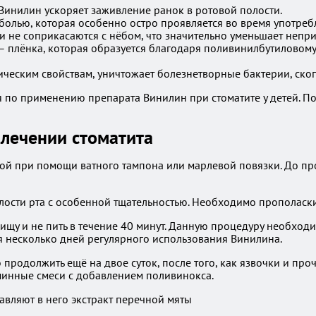
 Винилин ускоряет заживление ранок в ротовой полости.
болью, которая особенно остро проявляется во время употреб
ки не соприкасаются с нёбом, что значительно уменьшает неп
– плёнка, которая образуется благодаря поливинилбутиловом
ическим свойствам, уничтожает болезнетворные бактерии, скоп
лечении стоматита
той при помощи ватного тампона или марлевой повязки. До пр
олости рта с особенной тщательностью. Необходимо прополаск
щу и не пить в течение 40 минут. Данную процедуру необходи
тя несколько дней регулярного использования Винилина.
родолжить ещё на двое суток, после того, как язвочки и проч
аминные смеси с добавлением поливинокса.
авляют в него экстракт перечной мяты