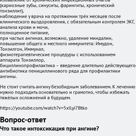
(кариозные зубы, синуситы, фарингиты, хронический
тонзиллит),
наблюдение у врача на протяжении трёх месяцев после
клинического выздоровления, с обязательным контролем ЭКГ,
анализа крови и мочи,
полноценное питание,
при частых ангинах, возможно, удаление миндалин,
повышение общего и местного иммунитета: Имудон,
Тонзилгон, Иммунал,
физиотерапевтические процедуры с использованием
аппарата Тонзиллор,
бициллинопрофилактика – введение длительно действующего
антибиотика пенициллинового ряда для профилактики
ангины.
Не стоит считать ангину безобидным заболеванием. К лечению
нужно подходить основательно и грамотно, чтобы избежать
тяжёлых осложнений в будущем.
https://youtube.com/watch?v=5xILyi7Btko
Вопрос-ответ
Что такое интоксикация при ангине?