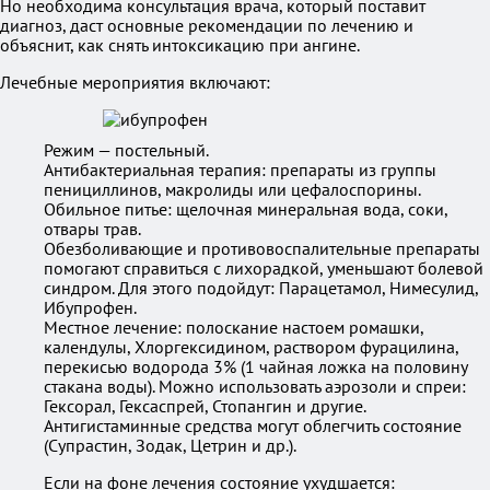
Но необходима консультация врача, который поставит
диагноз, даст основные рекомендации по лечению и
объяснит, как снять интоксикацию при ангине.
Лечебные мероприятия включают:
Режим — постельный.
Антибактериальная терапия: препараты из группы
пенициллинов, макролиды или цефалоспорины.
Обильное питье: щелочная минеральная вода, соки,
отвары трав.
Обезболивающие и противовоспалительные препараты
помогают справиться с лихорадкой, уменьшают болевой
синдром. Для этого подойдут: Парацетамол, Нимесулид,
Ибупрофен.
Местное лечение: полоскание настоем ромашки,
календулы, Хлоргексидином, раствором фурацилина,
перекисью водорода 3% (1 чайная ложка на половину
стакана воды). Можно использовать аэрозоли и спреи:
Гексорал, Гексаспрей, Стопангин и другие.
Антигистаминные средства могут облегчить состояние
(Супрастин, Зодак, Цетрин и др.).
Если на фоне лечения состояние ухудшается: