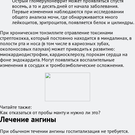
Острый гломерулонефрит может проявляться спустя
восемь, а то и десять дней от начала заболевания.
Первые изменения наблюдаются при исследовании
общего анализа мочи, где обнаруживается много
лейкоцитов, эритроцитов, появляется белок и цилиндры.
При хроническом тонзиллите отравление токсинами
стрептококка, который постоянно находится в миндалинах, в
полости рта и носа (в том числе в кариозных зубах,
околоносовых пазухах) может приводить к развитию:
миокардиодистрофии, кардиосклерозу, порокам сердца на
фоне эндокардита. Могут появляться воспалительные
изменения в сосудах и тромбоэмболические осложнения.
Читайте также:
Как отказаться от пробы манту и нужно ли это?
Лечение ангины
При обычном течении ангины госпитализация не требуется.