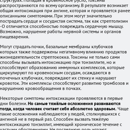
структурах. Попадая в кровеносное русло, токсины
распространяются по всему организму. В результате возникает
общая интоксикация при ангине, которая и проявляется ранее
описанными симптомами. При этом могут значительно
пострадать сердце и сосудистая система, так как стрептолизин
-O отличается способностью повреждать сердечную мышцу.
Возможно, нарушение работы нервной системы и органов
пищеварения.
Могут страдать почки, базальные мембраны клубочков
которых также подвержены негативному влиянию продуктов
жизнедеятельности стрептококка. Токсины не только сами
способны вызывать интоксикацию при тонзиллите, но и
способствуют образованию иммунных комплексов, которые
циркулируют по кровеносным сосудам, осаждаются в
почечных клубочках, повреждают их стенку и нарушают
кровоток. Эти комплексы способствуют развитию тромбозов и
нарушению кровообращения в почках.
Некоторые симптомы интоксикации проявляются в первые
дни болезни.
Но самые тяжёлые осложнения развиваются
тогда, когда человек считает себя абсолютно здоровым.
Чаще
такие осложнения наблюдаются у людей, столкнувшихся с
ангиной не в первый раз. Способен вызвать тяжёлую
интоксикацию тонзиллит, имеющий хроническое течение с
частыми обострениями. Не последнюю роль играют