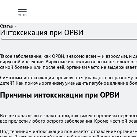
МЕНЮ
Статьи
›
Интоксикация при ОРВИ
Такое заболевание, как ОРВИ, знакомо всем — и взрослым, и д
вирусной инфекции. Вирусные инфекции опасны не только ос
самой болезни или после неё, организм часто не выдерживае
Симптомы интоксикации проявляются у каждого по-разному, н
детей? Как помочь организму уменьшить пагубное влияние бол
Причины интоксикации при ОРВИ
Все не понаслышке знают о том, как тяжело организм перено
все прелести любого острого заболевания. Кроме местной реа
Под термином интоксикация понимается отравление организма
извне. В случае с острой вирусной инфекцией организм пораж