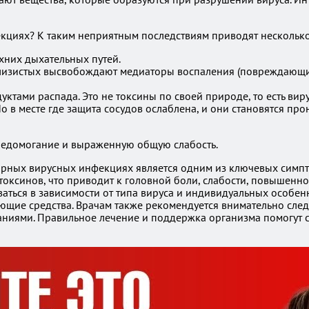
кциях? К таким неприятным последствиям приводят нескольк
хних дыхательных путей.
слизистых высвобождают медиаторы воспаления (повреждающи
уктами распада. Это не токсины по своей природе, то есть ви
 в месте где защита сосудов ослаблена, и они становятся п
 недомогание и выраженную общую слабость.
торных вирусных инфекциях является одним из ключевых симпт
оксинов, что приводит к головной боли, слабости, повышенн
аться в зависимости от типа вируса и индивидуальных особен
щие средства. Врачам также рекомендуется внимательно следи
ниями. Правильное лечение и поддержка организма помогут с