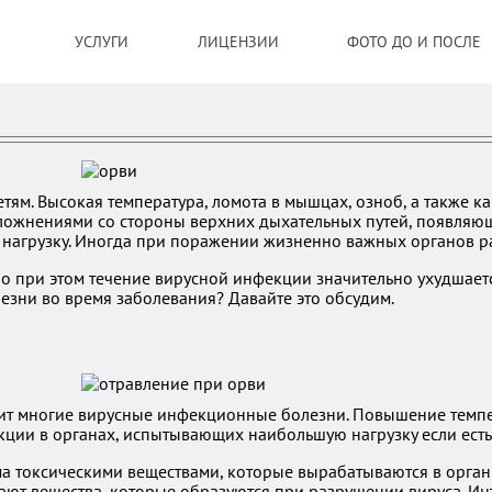
УСЛУГИ
ЛИЦЕНЗИИ
ФОТО ДО И ПОСЛЕ
етям. Высокая температура, ломота в мышцах, озноб, а также к
ложнениями со стороны верхних дыхательных путей, появляющ
т нагрузку. Иногда при поражении жизненно важных органов р
о при этом течение вирусной инфекции значительно ухудшает
езни во время заболевания? Давайте это обсудим.
сит многие вирусные инфекционные болезни. Повышение темпер
кции в органах, испытывающих наибольшую нагрузку если есть
 токсическими веществами, которые вырабатываются в органи
ают вещества, которые образуются при разрушении вируса. Ин