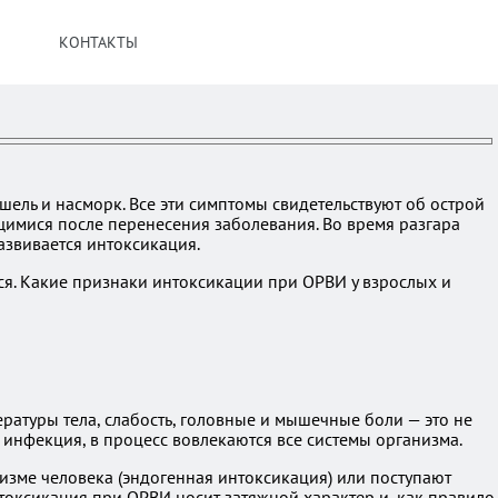
КОНТАКТЫ
ашель и насморк. Все эти симптомы свидетельствуют об острой
имися после перенесения заболевания. Во время разгара
азвивается интоксикация.
ся. Какие признаки интоксикации при ОРВИ у взрослых и
атуры тела, слабость, головные и мышечные боли — это не
 инфекция, в процесс вовлекаются все системы организма.
зме человека (эндогенная интоксикация) или поступают
токсикация при ОРВИ носит затяжной характер и, как правило,