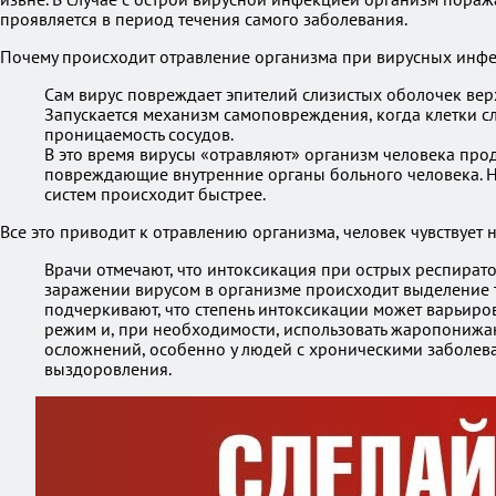
проявляется в период течения самого заболевания.
Почему происходит отравление организма при вирусных инфе
Сам вирус повреждает эпителий слизистых оболочек вер
Запускается механизм самоповреждения, когда клетки 
проницаемость сосудов.
В это время вирусы «отравляют» организм человека прод
повреждающие внутренние органы больного человека. Но
систем происходит быстрее.
Все это приводит к отравлению организма, человек чувствует
Врачи отмечают, что интоксикация при острых респира
заражении вирусом в организме происходит выделение т
подчеркивают, что степень интоксикации может варьиров
режим и, при необходимости, использовать жаропонижаю
осложнений, особенно у людей с хроническими заболева
выздоровления.