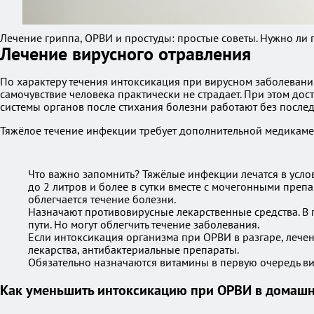
Лечение гриппа, ОРВИ и простуды: простые советы. Нужно ли 
Лечение вирусного отравления
По характеру течения интоксикация при вирусном заболевании 
самочувствие человека практически не страдает. При этом до
системы органов после стихания болезни работают без последс
Тяжёлое течение инфекции требует дополнительной медикаме
Что важно запомнить? Тяжёлые инфекции лечатся в усло
до 2 литров и более в сутки вместе с мочегонными преп
облегчается течение болезни.
Назначают противовирусные лекарственные средства. В п
пути. Но могут облегчить течение заболевания.
Если интоксикация организма при ОРВИ в разгаре, лече
лекарства, антибактериальные препараты.
Обязательно назначаются витамины в первую очередь вит
Как уменьшить интоксикацию при ОРВИ в домашн