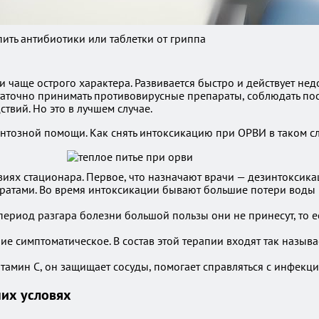
пить антибиотики или таблетки от гриппа
чаще острого характера. Развивается быстро и действует недо
статочно принимать противовирусные препараты, соблюдать пос
твий. Но это в лучшем случае.
нтозной помощи. Как снять интоксикацию при ОРВИ в таком с
виях стационара. Первое, что назначают врачи — дезинтоксик
аратами. Во время интоксикации бывают большие потери воды в
ериод разгара болезни большой пользы они не принесут, то е
ние симптоматическое. В состав этой терапии входят так наз
амин C, он защищает сосуды, помогает справляться с инфекци
их условях