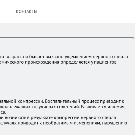
КОНТАКТЫ
го возраста и бывает вызвано ущемлением нервного ствола
ермического происхождения определяется у пациентов
чальной компрессии. Воспалительный процесс приводит к
кололежащих сосудистых сплетений. Развивается ишемия,
са.
возникать в результате компрессии нервного ствола
х случаях приводит к необратимым изменениям, нарушению