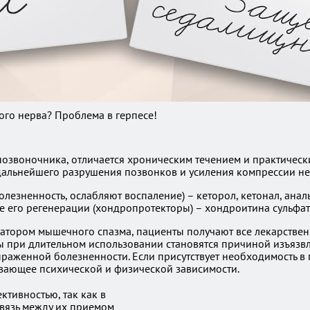
го нерва? Проблема в герпесе!
позвоночника, отличается хроническим течением и практичес
дальнейшего разрушения позвонков и усиления компрессии не
езненность, ослабляют воспаление) – кеторол, кетонал, анал
 его регенерации (хондропротекторы) – хондроитина сульфат,
окатором мышечного спазма, пациенты получают все лекарстве
ы при длительном использовании становятся причиной изъязв
аженной болезненности. Если присутствует необходимость в 
вающее психической и физической зависимости.
тивностью, так как в
связь между их приемом