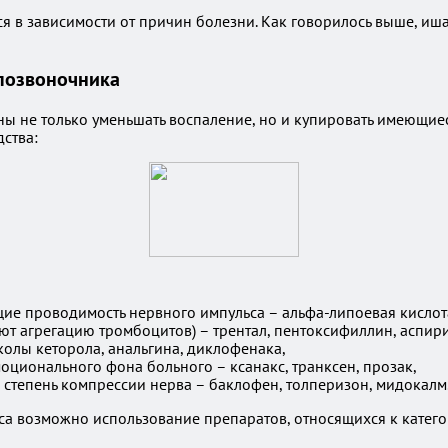
я в зависимости от причин болезни. Как говорилось выше, иш
позвоночника
не только уменьшать воспаление, но и купировать имеющиеся
ства:
е проводимость нервного импульса – альфа-липоевая кислота
агрегацию тромбоцитов) – трентал, пентоксифиллин, аспирин в
колы кеторола, анальгина, диклофенака,
ционального фона больного – ксанакс, транксен, прозак,
тепень компрессии нерва – баклофен, толперизон, мидокалм
а возможно использование препаратов, относящихся к катего