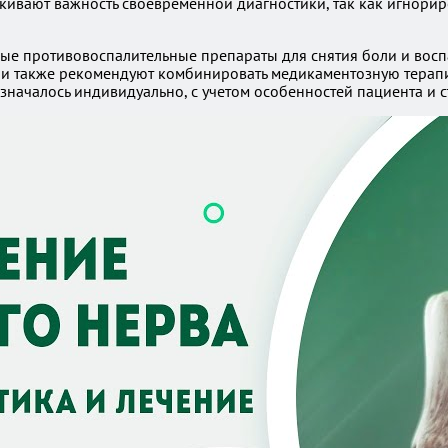
ркивают важность своевременной диагностики, так как игнор
е противовоспалительные препараты для снятия боли и воспа
и также рекомендуют комбинировать медикаментозную терапию
значалось индивидуально, с учетом особенностей пациента и 