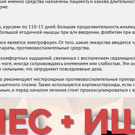
акие именно средства назначены пациенту и какова длительно
рме.
 курсами по 110-15 дней. Большая продолжительность инъекц
 большой ягодичной мышцы при в/м введении, флебитам при в
является электрофорез. От того, какие лекарства вводятся ч
араты, противовоспалительные средства.
искомфортных ощущений, связанных с воспалением седалищног
о ноге, иногда сопровождаясь онемением или слабостью. Эти о
ко сильными, что затрудняют повседневные дела.
но рекомендуют нестероидные противовоспалительные препара
шечного спазма. Также используются кортикостероиды, если 
ным, и перед началом лечения стоит проконсультироваться с 