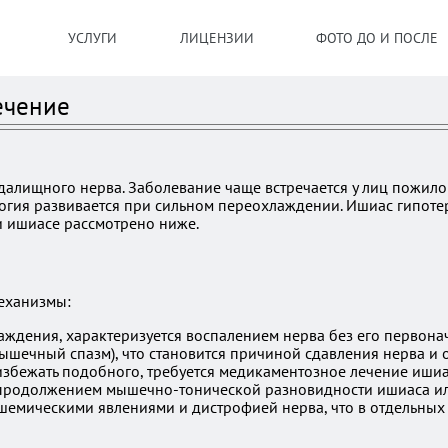
УСЛУГИ
ЛИЦЕНЗИИ
ФОТО ДО И ПОСЛЕ
ечение
алищного нерва. Заболевание чаще встречается у лиц пожило
логия развивается при сильном переохлаждении. Ишиас гипот
и ишиасе рассмотрено ниже.
еханизмы:
аждения, характеризуется воспалением нерва без его первона
шечный спазм), что становится причиной сдавления нерва и о
избежать подобного, требуется медикаментозное лечение ишиа
родолжением мышечно-тонической разновидности ишиаса или 
шемическими явлениями и дистрофией нерва, что в отдельны