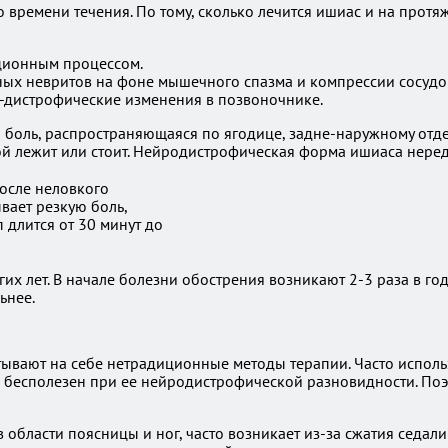
 времени течения. По тому, сколько лечится ишиас и на протя
кционным процессом.
ных невритов на фоне мышечного спазма и компрессии сосудо
о-дистрофические изменения в позвоночнике.
боль, распространяющаяся по ягодице, задне-наружному отдел
ой лежит или стоит. Нейродистрофическая форма ишиаса нере
осле неловкого
вает резкую боль,
 длится от 30 минут до
х лет. В начале болезни обострения возникают 2-3 раза в год
ьнее.
вают на себе нетрадиционные методы терапии. Часто использу
есполезен при ее нейродистрофической разновидности. Поэто
 области поясницы и ног, часто возникает из-за сжатия седал