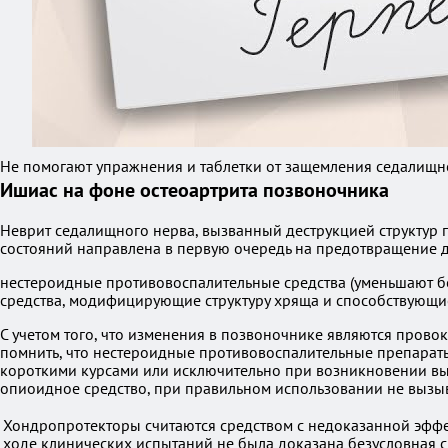
Не помогают упражнения и таблетки от защемления седалищно
Ишиас на фоне остеоартрита позвоночника
Неврит седалищного нерва, вызванный деструкцией структур 
состояний направлена в первую очередь на предотвращение 
нестероидные противовоспалительные средства (уменьшают бол
средства, модифицирующие структуру хряща и способствующие
С учетом того, что изменения в позвоночнике являются пров
помнить, что нестероидные противовоспалительные препарат
короткими курсами или исключительно при возникновении выр
опиоидное средство, при правильном использовании не вызы
Хондропротекторы считаются средством с недоказанной эффек
ходе клинических испытаний не была доказана безусловная 