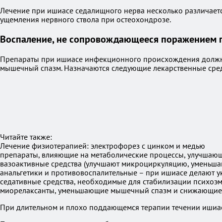
Лечение при ишиасе седалищного нерва несколько различаетс
ущемления нервного ствола при остеохондрозе.
Воспаление, не сопровождающееся поражением 
Препараты при ишиасе инфекционного происхождения должны 
мышечный спазм. Назначаются следующие лекарственные сред
Читайте также:
Лечение физиотерапией: электрофорез с цинком и медью
препараты, влияющие на метаболические процессы, улучшающи
вазоактивные средства (улучшают микроциркуляцию, уменьшают 
анальгетики и противовоспалительные – при ишиасе делают у
седативные средства, необходимые для стабилизации психоэмо
миорелаксанты, уменьшающие мышечный спазм и снижающие с
При длительном и плохо поддающемся терапии течении ишиас