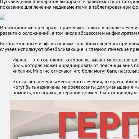
Путь введения препаратов выбирают в зависимости от того, к
показание для лечения медикаментами в таблетированной фо
Инъекционные препараты применяют только в начале лечения,
развитию осложнений, а том числе абсцессам и инфильтратам
Безболезненным и эффективным способом введения при ишиасе 
случаев используют обезболивающие и спазмолитические преп
Ишиас — это состояние, которое вызывает множество д
боль, которая может иррадиировать от поясницы вниз п
чихании. Многие отмечают, что боли могут быть настоль
Что касается медикаментозного лечения, то врачи обыч
могут быть назначены миорелаксанты для уменьшения мы
помнить, что подход к терапии должен быть индивидуаль