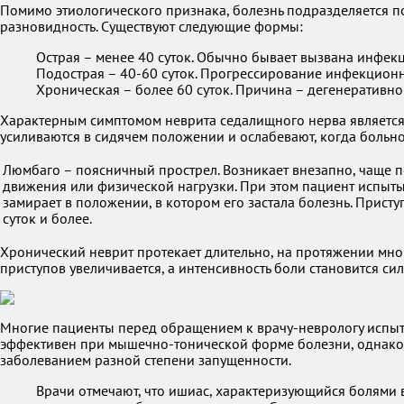
Помимо этиологического признака, болезнь подразделяется по
разновидность. Существуют следующие формы:
Острая – менее 40 суток. Обычно бывает вызвана инфе
Подострая – 40-60 суток. Прогрессирование инфекцион
Хроническая – более 60 суток. Причина – дегенеративн
Характерным симптомом неврита седалищного нерва является 
усиливаются в сидячем положении и ослабевают, когда больн
Люмбаго – поясничный прострел. Возникает внезапно, чаще п
движения или физической нагрузки. При этом пациент испыты
замирает в положении, в котором его застала болезнь. Приступ
суток и более.
Хронический неврит протекает длительно, на протяжении многи
приступов увеличивается, а интенсивность боли становится сил
Многие пациенты перед обращением к врачу-неврологу испыты
эффективен при мышечно-тонической форме болезни, однако б
заболеванием разной степени запущенности.
Врачи отмечают, что ишиас, характеризующийся болями в