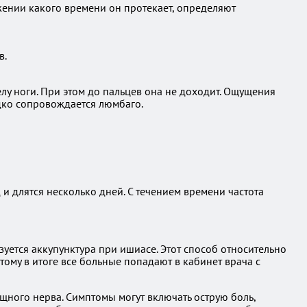
жении какого времени он протекает, определяют
в.
у ноги. При этом до пальцев она не доходит. Ощущения
дко сопровождается люмбаго.
 и длятся несколько дней. С течением времени частота
ется аккупунктура при ишиасе. Этот способ относительно
му в итоге все больные попадают в кабинет врача с
ищного нерва. Симптомы могут включать острую боль,