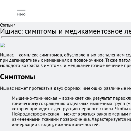
МЕНЮ
Статьи
›
Ишиас: симптомы и медикаментозное л
Ишиас – комплекс симптомов, обусловленных воспалением сед
при дегенеративных изменениях в позвоночнике. Также пато
молодого возраста. Симптомы и медикаментозное лечение пр
Симптомы
Ишиас может протекать в двух формах, имеющих различные м
Мышечно-тоническая – возникает как результат переохл
тоническому сокращению отдельных мышечных групп (мы
которая приводит к деструкции нервного ствола. Чтобы 
Нейродистрофическая – может являться закономерным п
измененными тканями позвоночника. Характеризуется и
иннервации ягодиц, нижних конечностей.