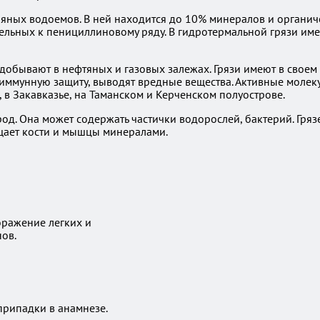
ляных водоемов. В ней находится до 10% минералов и органич
тельных к пенициллиновому ряду. В гидротермальной грязи им
добывают в нефтяных и газовых залежах. Грязи имеют в своем 
иммунную защиту, выводят вредные вещества. Активные молек
 в Закавказье, на Таманском и Керченском полуострове.
род. Она может содержать частички водорослей, бактерий. Гря
ащает кости и мышцы минералами.
оражение легких и
ов.
припадки в анамнезе.