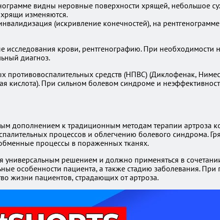
тгенограмме видны неровные поверхности хрящей, небольшое с
е хрящи изменяются.
, инвалидизация (искривление конечностей), на рентгенограм
ые исследования крови, рентгенографию. При необходимости
льный диагноз.
 противовоспалительных средств (НПВС) (Диклофенак, Нимес
вая кислота). При сильном болевом синдроме и неэффективно
вным дополнением к традиционным методам терапии артроза ко
палительных процессов и облегчению болевого синдрома. Гря
т обменные процессы в пораженных тканях.
ся универсальным решением и должно применяться в сочетании
ьные особенности пациента, а также стадию заболевания. Пр
тво жизни пациентов, страдающих от артроза.