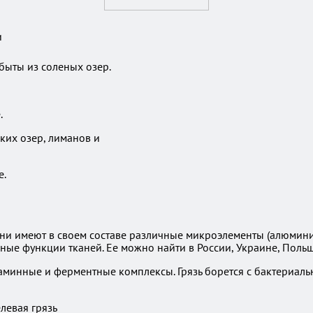
и
быты из соленых озер.
.
ких озер, лиманов и
е.
и имеют в своем составе различные микроэлементы (алюминий,
ые функции тканей. Ее можно найти в России, Украине, Польш
аминные и ферментные комплексы. Грязь борется с бактериал