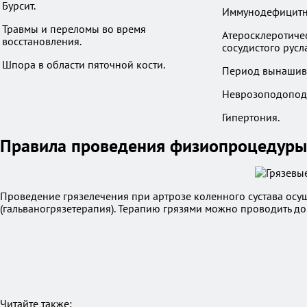
Бурсит.
Иммунодефицитн
Травмы и переломы во время
Атеросклеротиче
восстановления.
сосудистого русла
Шпора в области пяточной кости.
Период вынашив
Неврозоподопод
Гипертония.
Правила проведения физиопроцедуры
Проведение грязелечения при артрозе коленного сустава осущ
(гальваногрязетерапия). Терапию грязями можно проводить д
Читайте также: