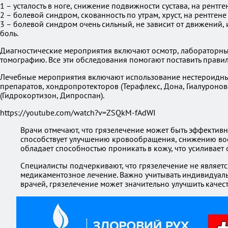
1 – усталость в ноге, снижение подвижности сустава, на рен
2 – болевой синдром, скованность по утрам, хруст, на рентген
3 – болевой синдром очень сильный, не зависит от движений
боль.
Диагностические мероприятия включают осмотр, лабораторн
томографию. Все эти обследования помогают поставить прави
Лечебные мероприятия включают использование нестероидных
препаратов, хондропротекторов (Терафлекс, Дона, Гиалуроно
(Гидрокортизон, Дипроспан).
https://youtube.com/watch?v=ZSQkM-fAdWI
Врачи отмечают, что грязелечение может быть эффекти
способствует улучшению кровообращения, снижению вос
обладает способностью проникать в кожу, что усиливае
Специалисты подчеркивают, что грязелечение не являет
медикаментозное лечение. Важно учитывать индивидуал
врачей, грязелечение может значительно улучшить качес