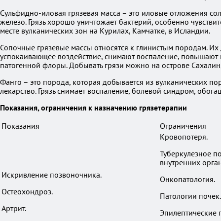
Сульфидно-иловая грязевая масса – это иловые отложения со
железо. Грязь хорошо уничтожает бактерий, особенно чувстви
месте вулканических зон на Курилах, Камчатке, в Исландии.
Сопочные грязевые массы относятся к глинистым породам. Их 
успокаивающее воздействие, снимают воспаление, повышают 
патогенной флоры. Добывать грязи можно на острове Сахалин,
Фанго – это порода, которая добывается из вулканических по
лекарство. Грязь снимает воспаление, болевой синдром, обог
Показания, ограничения к назначению грязетерапии
Показания
Ограничения
Кровопотеря.
Туберкулезное п
внутренних орган
Искривление позвоночника.
Онкопатология.
Остеохондроз.
Патологии почек.
Артрит.
Эпилептические 