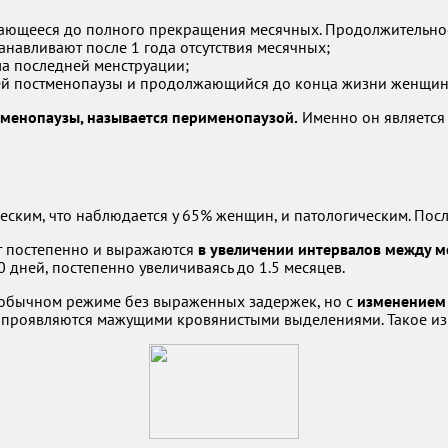
ющееся до полного прекращения месячных. Продолжительность
анавливают после 1 года отсутствия месячных;
ла последней менструации;
ей постменопаузы и продолжающийся до конца жизни женщин
 менопаузы, называется перименопаузой.
Именно он является
еским, что наблюдается у 65% женщин, и патологическим. По
т постепенно и выражаются
в увеличении интервалов между 
 дней, постепенно увеличиваясь до 1.5 месяцев.
в обычном режиме без выраженных задержек, но с
изменением 
е проявляются мажущими кровянистыми выделениями. Такое из