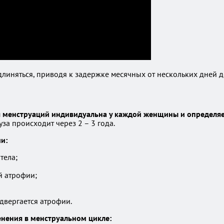
иняться, приводя к задержке месячных от нескольких дней до
я менструаций индивидуальна у каждой женщины и определя
за происходит через 2 – 3 года.
и:
тела;
й атрофии;
двергается атрофии.
нения в менструальном цикле: