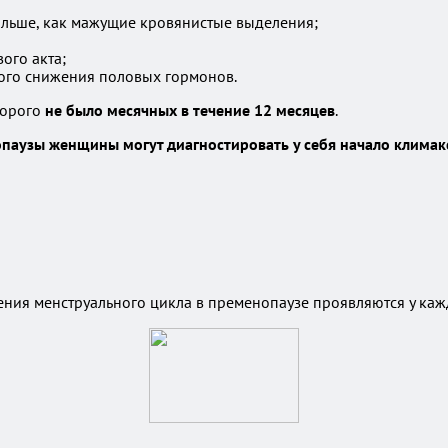
ольше, как мажущие кровянистые выделения;
ого акта;
ного снижения половых гормонов.
торого
не было месячных в течение 12 месяцев
.
паузы женщины могут диагностировать у себя начало климакс
ения менструального цикла в пременопаузе проявляются у к