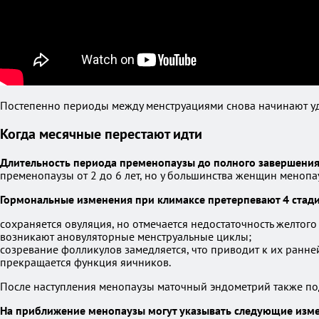
Постепенно периоды между менструациями снова начинают удл
Когда месячные перестают идти
Длительность периода пременопаузы до полного завершени
пременопаузы от 2 до 6 лет, но у большинства женщин менопау
Гормональные изменения при климаксе претерпевают 4 стади
сохраняется овуляция, но отмечается недостаточность желтого 
возникают ановуляторные менструальные циклы;
созревание фолликулов замедляется, что приводит к их ранне
прекращается функция яичников.
После наступления менопаузы маточный эндометрий также по
На приближение менопаузы могут указывать следующие изме