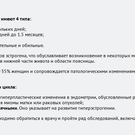
 имеют 4 типа:
льких дней;
ней до 1.5 месяцев;
тельные и обильные.
в эстрогена, что обуславливает возникновение в некоторых 
 нижней части живота и области поясницы.
у 35% женщин и сопровождается патологическими изменениями
 цикла:
а гиперпластические изменения в эндометрии, обусловленные 
тия миомы матки или раковых опухолей;
есячными
. Оно указывает на развитие гиперэстрогении.
димо обратиться к врачу и пройти ряд обследований, включа