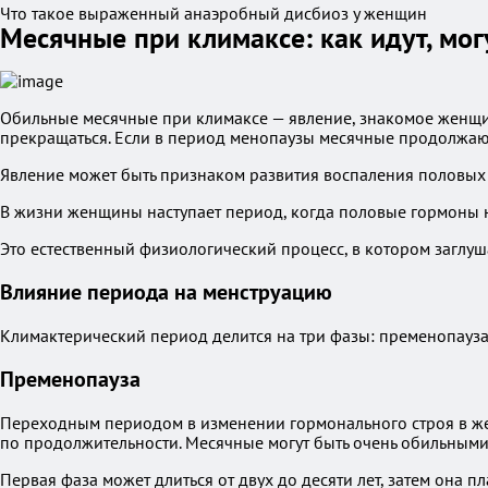
Что такое выраженный анаэробный дисбиоз у женщин
Месячные при климаксе: как идут, мог
Обильные месячные при климаксе — явление, знакомое женщин
прекращаться. Если в период менопаузы месячные продолжают
Явление может быть признаком развития воспаления половых
В жизни женщины наступает период, когда половые гормоны нач
Это естественный физиологический процесс, в котором заглу
Влияние периода на менструацию
Климактерический период делится на три фазы: пременопауза,
Пременопауза
Переходным периодом в изменении гормонального строя в жен
по продолжительности. Месячные могут быть очень обильными 
Первая фаза может длиться от двух до десяти лет, затем она п