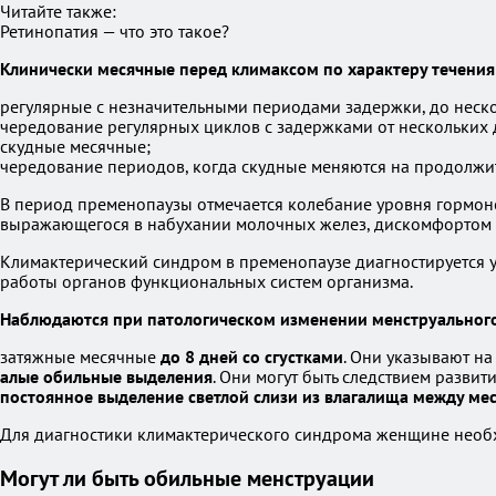
Читайте также:
Ретинопатия — что это такое?
Клинически месячные перед климаксом по характеру течения
регулярные с незначительными периодами задержки, до неско
чередование регулярных циклов с задержками от нескольких д
скудные месячные;
чередование периодов, когда скудные меняются на продолжи
В период пременопаузы отмечается колебание уровня гормоно
выражающегося в набухании молочных желез, дискомфортом в
Климактерический синдром в пременопаузе диагностируется 
работы органов функциональных систем организма.
Наблюдаются при патологическом изменении менструального
затяжные месячные
до 8 дней со сгустками
. Они указывают н
алые обильные выделения
. Они могут быть следствием разви
постоянное выделение светлой слизи из влагалища между м
Для диагностики климактерического синдрома женщине необхо
Могут ли быть обильные менструации