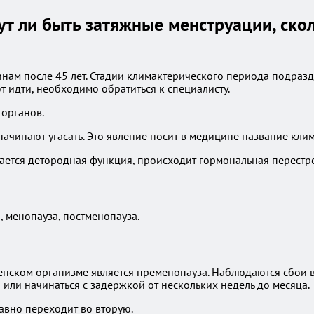
ут ли быть затяжные менструации, ско
ам после 45 лет. Стадии климактерического периода подразде
 идти, необходимо обратиться к специалисту.
 органов.
инают угасать. Это явление носит в медицине название климак
шается детородная функция, происходит гормональная перестр
 менопауза, постменопауза.
ском организме является пременопауза. Наблюдаются сбои в 
или начинаться с задержкой от нескольких недель до месяца.
лавно переходит во вторую.