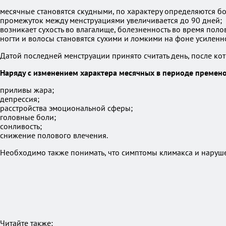
месячные становятся скудными, по характеру определяются б
промежуток между менструациями увеличивается до 90 дней;
возникает сухость во влагалище, болезненность во время полов
ногти и волосы становятся сухими и ломкими на фоне усилен
Датой последней менструации принято считать день, после ко
Наряду с изменением характера месячных в периоде премено
приливы жара;
депрессия;
расстройства эмоциональной сферы;
головные боли;
сонливость;
снижение полового влечения.
Необходимо также понимать, что симптомы климакса и наруш
Читайте также: