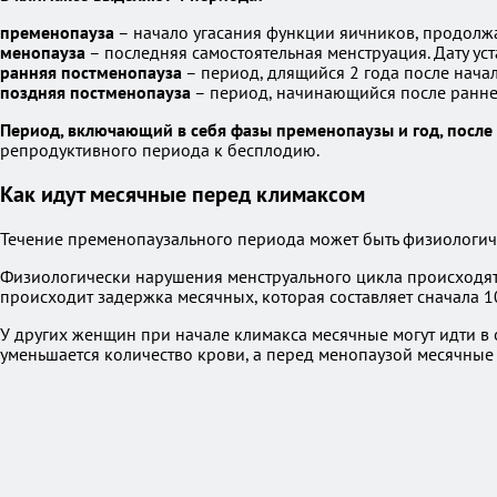
пременопауза
– начало угасания функции яичников, продолжа
менопауза
– последняя самостоятельная менструация. Дату уст
ранняя постменопауза
– период, длящийся 2 года после нача
поздняя постменопауза
– период, начинающийся после ранн
Период, включающий в себя фазы пременопаузы и год, после
репродуктивного периода к бесплодию.
Как идут месячные перед климаксом
Течение пременопаузального периода может быть физиологич
Физиологически нарушения менструального цикла происходя
происходит задержка месячных, которая составляет сначала 10
У других женщин при начале климакса месячные могут идти 
уменьшается количество крови, а перед менопаузой месячны