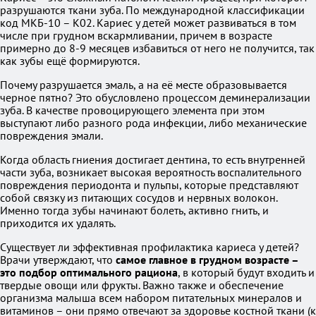
разрушаются ткани зуба. По международной классификации
код МКБ-10 – К02. Кариес у детей может развиваться в том
числе при грудном вскармливании, причем в возрасте
примерно до 8-9 месяцев избавиться от него не получится, так
как зубы ещё формируются.
Почему разрушается эмаль, а на её месте образовывается
черное пятно? Это обусловлено процессом деминерализации
зуба. В качестве провоцирующего элемента при этом
выступают либо разного рода инфекции, либо механические
повреждения эмали.
Когда область гниения достигает дентина, то есть внутренней
части зуба, возникает высокая вероятность воспалительного
повреждения периодонта и пульпы, которые представляют
собой связку из питающих сосудов и нервных волокон.
Именно тогда зубы начинают болеть, активно гнить, и
приходится их удалять.
Существует ли эффективная профилактика кариеса у детей?
Врачи утверждают, что
самое главное в грудном возрасте –
это подбор оптимального рациона
, в который будут входить и
твердые овощи или фрукты. Важно также и обеспечение
организма малыша всем набором питательных минералов и
витаминов – они прямо отвечают за здоровье костной ткани (к