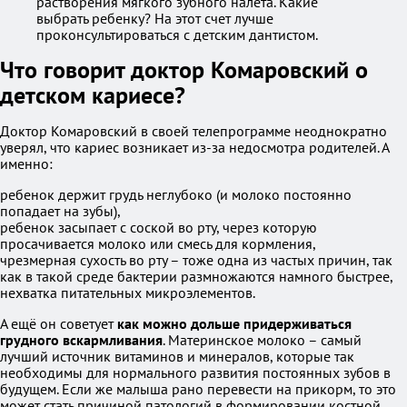
растворения мягкого зубного налета. Какие
выбрать ребенку? На этот счет лучше
проконсультироваться с детским дантистом.
Что говорит доктор Комаровский о
детском кариесе?
Доктор Комаровский в своей телепрограмме неоднократно
уверял, что кариес возникает из-за недосмотра родителей. А
именно:
ребенок держит грудь неглубоко (и молоко постоянно
попадает на зубы),
ребенок засыпает с соской во рту, через которую
просачивается молоко или смесь для кормления,
чрезмерная сухость во рту – тоже одна из частых причин, так
как в такой среде бактерии размножаются намного быстрее,
нехватка питательных микроэлементов.
А ещё он советует
как можно дольше придерживаться
грудного вскармливания
. Материнское молоко – самый
лучший источник витаминов и минералов, которые так
необходимы для нормального развития постоянных зубов в
будущем. Если же малыша рано перевести на прикорм, то это
может стать причиной патологий в формировании костной