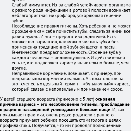
Слабый иммунитет. Из-за слабой устойчивости организма
к разного рода инфекциям в ротовой полости возникает
неблагоприятная микрофлора, ускоряющая гниение
зубов.
Несоблюдение правил гигиены. Хоть ребенок и не может
с рождения сам себе почистить зубы, следить за ними все
равно нужно. И это – прерогатива родителей. Есть
множество вариантов, как можно чистить зубки без
применения традиционной зубной щетки и пасты.
Генетическая предрасположенность. Строение зуба у
каждого человека – индивидуальное. И действительно
есть те, кто подвержен кариесу значительно больше, чем
другие.
Неправильное кормление. Возникает, к примеру, при
неправильном кормлении малыша. У стоматологов на
этот счет есть отдельный термин – «бутылочный» кариес,
который связан с неправильным применением сосок.
У детей старшего возраста (примерно с 5 лет)
основная
причина кариеса – это несоблюдение гигиены, преобладание
в рационе насыщенной углеводами и белками пищи
. И, как
показывает практика, очень редко родители с раннего
возраста приучают ребенка посещать стоматолога в целях
профилактики. Получается, что им проводят полноценный
осмотр в школе, когда у детей уже появляются постоянные