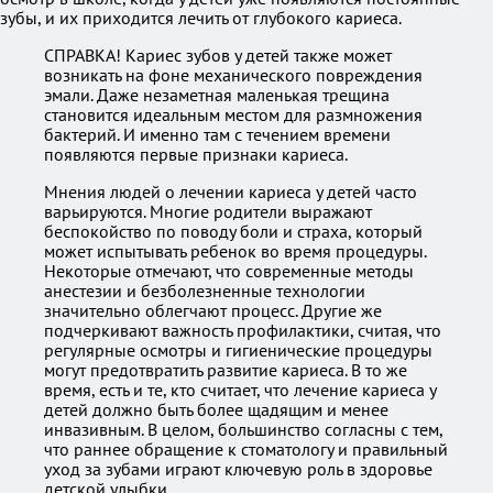
зубы, и их приходится лечить от глубокого кариеса.
СПРАВКА! Кариес зубов у детей также может
возникать на фоне механического повреждения
эмали. Даже незаметная маленькая трещина
становится идеальным местом для размножения
бактерий. И именно там с течением времени
появляются первые признаки кариеса.
Мнения людей о лечении кариеса у детей часто
варьируются. Многие родители выражают
беспокойство по поводу боли и страха, который
может испытывать ребенок во время процедуры.
Некоторые отмечают, что современные методы
анестезии и безболезненные технологии
значительно облегчают процесс. Другие же
подчеркивают важность профилактики, считая, что
регулярные осмотры и гигиенические процедуры
могут предотвратить развитие кариеса. В то же
время, есть и те, кто считает, что лечение кариеса у
детей должно быть более щадящим и менее
инвазивным. В целом, большинство согласны с тем,
что раннее обращение к стоматологу и правильный
уход за зубами играют ключевую роль в здоровье
детской улыбки.