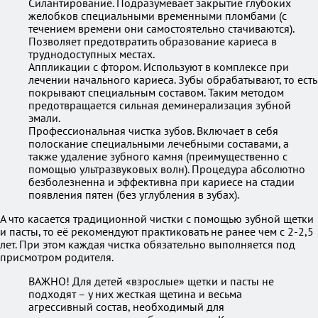
Силантирование. Подразумевает закрытие глубоких
желобков специальными временными пломбами (с
течением времени они самостоятельно стачиваются).
Позволяет предотвратить образование кариеса в
труднодоступных местах.
Аппликации с фтором. Используют в комплексе при
лечении начального кариеса. Зубы обрабатывают, то есть
покрывают специальным составом. Таким методом
предотвращается сильная деминерализация зубной
эмали.
Профессиональная чистка зубов. Включает в себя
полоскание специальными лечебными составами, а
также удаление зубного камня (преимущественно с
помощью ультразвуковых волн). Процедура абсолютно
безболезненна и эффективна при кариесе на стадии
появления пятен (без углубления в зубах).
А что касается традиционной чистки с помощью зубной щетки
и пасты, то её рекомендуют практиковать не ранее чем с 2-2,5
лет. При этом каждая чистка обязательно выполняется под
присмотром родителя.
ВАЖНО! Для детей «взрослые» щетки и пасты не
подходят – у них жесткая щетина и весьма
агрессивный состав, необходимый для