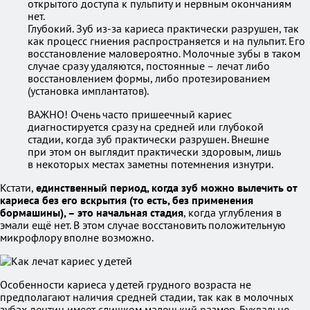
открытого доступа к пульпиту и нервным окончаниям
нет.
Глубокий. Зуб из-за кариеса практически разрушен, так
как процесс гниения распространяется и на пульпит. Его
восстановление маловероятно. Молочные зубы в таком
случае сразу удаляются, постоянные – лечат либо
восстановлением формы, либо протезированием
(установка имплантатов).
ВАЖНО! Очень часто пришеечный кариес
диагностируется сразу на средней или глубокой
стадии, когда зуб практически разрушен. Внешне
при этом он выглядит практически здоровым, лишь
в некоторых местах заметны потемнения изнутри.
Кстати,
единственный период, когда зуб можно вылечить от
кариеса без его вскрытия (то есть, без применения
бормашины), – это начальная стадия
, когда углубления в
эмали ещё нет. В этом случае восстановить положительную
микрофлору вполне возможно.
Особенности кариеса у детей грудного возраста не
предполагают наличия средней стадии, так как в молочных
зубах дентин имеет слишком маленький размер. Буквально