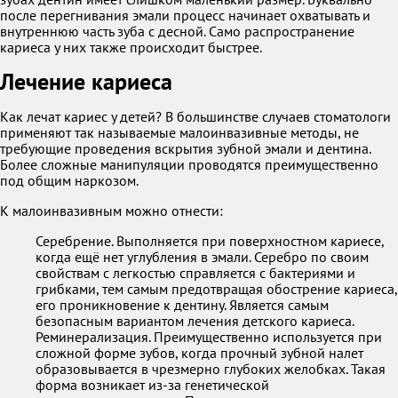
после перегнивания эмали процесс начинает охватывать и
внутреннюю часть зуба с десной. Само распространение
кариеса у них также происходит быстрее.
Лечение кариеса
Как лечат кариес у детей? В большинстве случаев стоматологи
применяют так называемые малоинвазивные методы, не
требующие проведения вскрытия зубной эмали и дентина.
Более сложные манипуляции проводятся преимущественно
под общим наркозом.
К малоинвазивным можно отнести:
Серебрение. Выполняется при поверхностном кариесе,
когда ещё нет углубления в эмали. Серебро по своим
свойствам с легкостью справляется с бактериями и
грибками, тем самым предотвращая обострение кариеса,
его проникновение к дентину. Является самым
безопасным вариантом лечения детского кариеса.
Реминерализация. Преимущественно используется при
сложной форме зубов, когда прочный зубной налет
образовывается в чрезмерно глубоких желобках. Такая
форма возникает из-за генетической