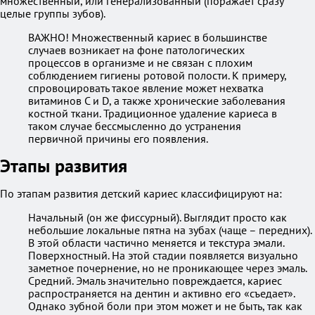
множественный, или генерализованный (поражает сразу
целые группы зубов).
ВАЖНО! Множественный кариес в большинстве
случаев возникает на фоне патологических
процессов в организме и не связан с плохим
соблюдением гигиены ротовой полости. К примеру,
спровоцировать такое явление может нехватка
витаминов С и D, а также хронические заболевания
костной ткани. Традиционное удаление кариеса в
таком случае бессмысленно до устранения
первичной причины его появления.
Этапы развития
По этапам развития детский кариес классифицируют на:
Начальный (он же фиссурный). Выглядит просто как
небольшие локальные пятна на зубах (чаще – передних).
В этой области частично меняется и текстура эмали.
Поверхностный. На этой стадии появляется визуально
заметное почернение, но не проникающее через эмаль.
Средний. Эмаль значительно повреждается, кариес
распространяется на дентин и активно его «съедает».
Однако зубной боли при этом может и не быть, так как