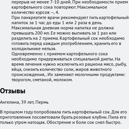
перерыв не менее 7-10 дней. При необходимости прием
картофельного сока повторяют. Максимальное
количество курсов —, 4.
При панкреатите врачи рекомендуют пить картофельный
напиток за 1 час до еды 1 или 2 раза в день.
Максимальная дневная норма напитка не должна
превышать 200 мл. Ее можно выпивать за 1 раз или
разделить на 2 приема. Картофельный сок необходимо
готовить перед каждым употреблением, хранить его в
холодильнике нельзя.
Одновременно с приемом картофельного сока
необходимо придерживаться специальной диеты. На
время лечения нужно исключить из рациона мясо, рыбу,
яйца, снизить количество соли, жиров животного
происхождения,. Их заменяют молочными продуктами:
творогом, сметаной, молоком.
Отзывы
Ангелина, 39 лет, Пермь
В прошлом году попробовала пить картофельный сок. Для его
приготовления посоветовали брать розовые клубни. Пила его
только утром натощак. Обострение и боли сок снял быстро.