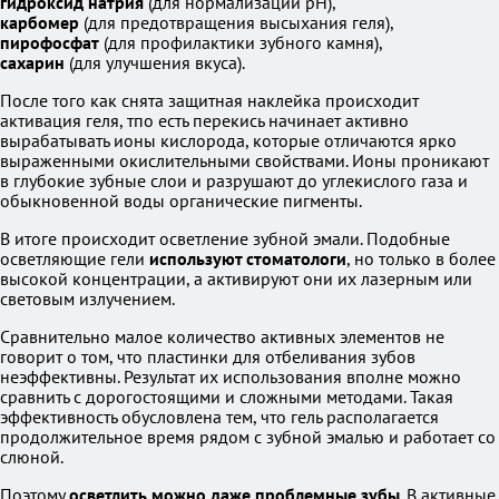
гидроксид натрия
(для нормализации рН),
карбомер
(для предотвращения высыхания геля),
пирофосфат
(для профилактики зубного камня),
сахарин
(для улучшения вкуса).
После того как снята защитная наклейка происходит
активация геля, тпо есть перекись начинает активно
вырабатывать ионы кислорода, которые отличаются ярко
выраженными окислительными свойствами. Ионы проникают
в глубокие зубные слои и разрушают до углекислого газа и
обыкновенной воды органические пигменты.
В итоге происходит осветление зубной эмали. Подобные
осветляющие гели
используют стоматологи
, но только в более
высокой концентрации, а активируют они их лазерным или
световым излучением.
Сравнительно малое количество активных элементов не
говорит о том, что пластинки для отбеливания зубов
неэффективны. Результат их использования вполне можно
сравнить с дорогостоящими и сложными методами. Такая
эффективность обусловлена тем, что гель располагается
продолжительное время рядом с зубной эмалью и работает со
слюной.
Поэтому
осветлить можно даже проблемные зубы
. В активные