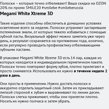
Полоски – которые точно отбеливают! Ваша скидка на OZON
20% по промо SMILE20 #smilebe #smileberussia
Megami White Xtreme 3D
Такие изделия способны обеспечить в домашних условиях
осветление всего за неделю. Полоски устраняют застаревшие
потемнения эмали, от которых тяжело избавиться с помощью
зубной пасты. Визуальный эффект можно заметить уже через
день, а результат сохраняется на протяжении года, конечно,
если регулярно проводить профилактику отбеливающими
зубными пастами.
В упаковке Megami White Xtreme 3D есть 14 пар, каждая из
которых находится в индивидуальном герметичном пакете.
Полоски точно повторяют форму зубов, плотно прилегают и
просто снимаются. Использовать их нужно
в течение недели 2
раза в день
.
Они просты в применении. Нужно достать полоски и
аккуратно отделить защитный слой. Затем их прикладывают
липкой стороной к зубам и выравнивают по линии десен.
Полоски слегка прижимают, чтобы они прилегли плотно.
Носить их нужно полчаса и затем убрать.