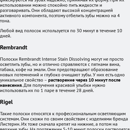
использовании можно спокойно пить жидкости и
разговаривать. Они обладают высокой концентрацией
активного компонента, поэтому отбелить зубы можно на 4
тона.
Любой вид полосок используется по 30 минут в течение 10
дней.
Rembrandt
Полоски Rembrandt Intense Stain Dissolving могут не просто
осветлить зубы, но и отлично справляются с пятнами вина,
табака, кофе на эмали. Они предотвращают образование
новых потемнений и глубоко очищают зубы. У них есть одно
уникальное свойство –
растворение через 10 минут после
нанесения
. Для получения красивой улыбки нужно
использовать их по 1 паре в течение 28 дней.
Rigel
Такие полоски относятся к профессиональным осветляющим
системам. Они схожи по своим свойствам с изделиями бренда
Листерин. Их тоже сначала крепят на нижние, а потом на
верхние зубы. На протяжении 5-10 минут полоски растворятся