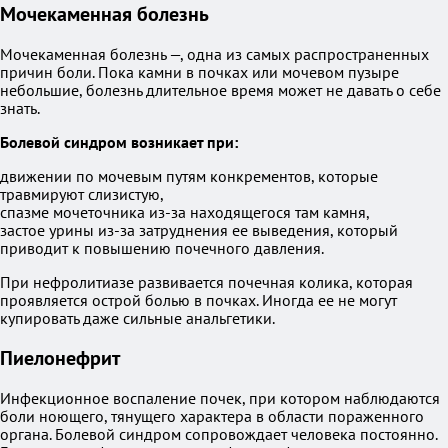
Мочекаменная болезнь
Мочекаменная болезнь —, одна из самых распространенных
причин боли. Пока камни в почках или мочевом пузыре
небольшие, болезнь длительное время может не давать о себе
знать.
Болевой синдром возникает при:
движении по мочевым путям конкрементов, которые
травмируют слизистую,
спазме мочеточника из-за находящегося там камня,
застое урины из-за затруднения ее выведения, который
приводит к повышению почечного давления.
При нефролитиазе развивается почечная колика, которая
проявляется острой болью в почках. Иногда ее не могут
купировать даже сильные анальгетики.
Пиелонефрит
Инфекционное воспаление почек, при котором наблюдаются
боли ноющего, тянущего характера в области пораженного
органа. Болевой синдром сопровождает человека постоянно.