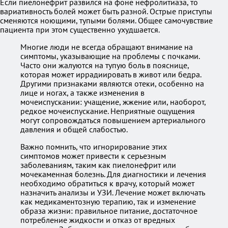
Если пиелонефрит развился на фоне нефролитиаза, то
вариативность болей может быть разной. Острые приступы
сменяются ноющими, тупыми болями. Общее самочувствие
пациента при этом существенно ухудшается.
Многие люди не всегда обращают внимание на
симптомы, указывающие на проблемы с почками.
Часто они жалуются на тупую боль в пояснице,
которая может иррадиировать в живот или бедра.
Другими признаками являются отеки, особенно на
лице и ногах, а также изменения в
мочеиспускании: учащение, жжение или, наоборот,
редкое мочеиспускание. Неприятные ощущения
могут сопровождаться повышением артериального
давления и общей слабостью.
Важно помнить, что игнорирование этих
симптомов может привести к серьезным
заболеваниям, таким как пиелонефрит или
мочекаменная болезнь. Для диагностики и лечения
необходимо обратиться к врачу, который может
назначить анализы и УЗИ. Лечение может включать
как медикаментозную терапию, так и изменение
образа жизни: правильное питание, достаточное
потребление жидкости и отказ от вредных