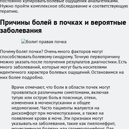
постоянно купировать болевые ощущения анальгетиками.
Нужно пройти комплексное обследование и соответствующую
терапию.
Причины болей в почках и вероятные
заболевания
Почему болят почки? Очень много факторов могут
способствовать болевому синдрому. Точную первопричину
можно указать после получения результатов диагностики. Есть
много заболеваний, которые могут быть носителями
идентичного характера болевых ощущений. Остановимся на
них более подробно.
Врачи отмечают, что боли в области почек могут
проявляться различными симптомами, включая
тупую или острую боль в пояснице, отеки,
изменения в мочеиспускании и общее
недомогание. Часто пациенты жалуются на
дискомфорт при мочеиспускании, а также на
появление крови в моче. Эти признаки могут
указывать на заболевания, такие как пиелонефрит,
мочекаменная болезнь или гломерулонефрит. Для