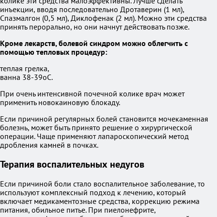
колике эти средства малоэффективны. Лучше сделать
инъекции, вводя последовательно Дротаверин (1 мл),
Спазмалгон (0,5 мл), Диклофенак (2 мл). Можно эти средства
принять перорально, но они начнут действовать позже.
Кроме лекарств, болевой синдром можно облегчить с
помощью тепловых процедур:
теплая грелка,
ванна 38-39оС.
При очень интенсивной почечной колике врач может
применить новокаиновую блокаду.
Если причиной регулярных болей становится мочекаменная
болезнь, может быть принято решение о хирургической
операции. Чаще применяют лапароскопический метод
дробления камней в почках.
Терапия воспалительных недугов
Если причиной боли стало воспалительное заболевание, то
используют комплексный подход к лечению, который
включает медикаментозные средства, коррекцию режима
питания, обильное питье. При пиелонефрите,