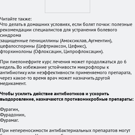
Читайте также:
Что делать в домашних условиях, если болят почки: полезные
рекомендации специалистов для устранения болевого
синдрома
защищенные пенициллины (Амоксиклав, Аугментин),
цефалоспорины (Цефтриаксон, Цефикс),
фторхинолоны (Офлоксацин, Ципрофлоксацин).
При пиелонефрите курс лечения может продолжаться до 6
недель. Во избежание устойчивости микрофлоры к
антибиотику или неэффективности применяемого препарата,
через какое-то время врач может назначить другой
медикамент.
Чтобы усилить действие антибиотиков и ускорить
выздоровление, назначаются противомикробные препараты:
Фурагин,
Фурадонин,
Фурамаг.
При непереносимости антибактериальных препаратов могут