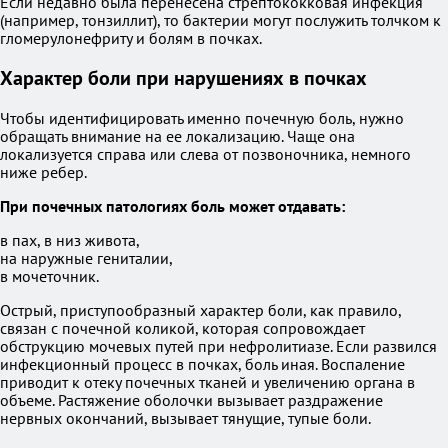
Если недавно была перенесена стрептококковая инфекция
(например, тонзиллит), то бактерии могут послужить толчком к
гломерулонефриту и болям в почках.
Характер боли при нарушениях в почках
Чтобы идентифицировать именно почечную боль, нужно
обращать внимание на ее локализацию. Чаще она
локализуется справа или слева от позвоночника, немного
ниже ребер.
При почечных патологиях боль может отдавать:
в пах, в низ живота,
на наружные гениталии,
в мочеточник.
Острый, приступообразный характер боли, как правило,
связан с почечной коликой, которая сопровождает
обструкцию мочевых путей при нефролитиазе. Если развился
инфекционный процесс в почках, боль иная. Воспаление
приводит к отеку почечных тканей и увеличению органа в
объеме. Растяжение оболочки вызывает раздражение
нервных окончаний, вызывает тянущие, тупые боли.