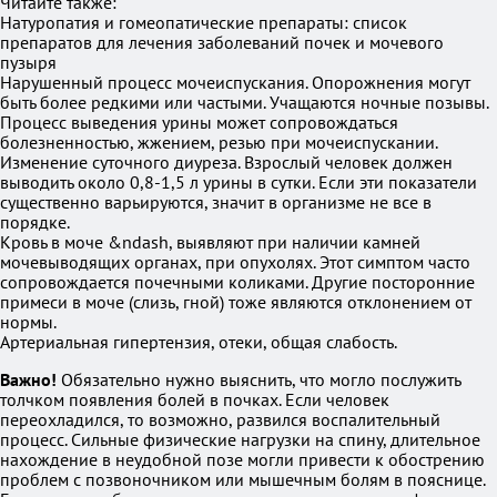
Читайте также:
Натуропатия и гомеопатические препараты: список
препаратов для лечения заболеваний почек и мочевого
пузыря
Нарушенный процесс мочеиспускания. Опорожнения могут
быть более редкими или частыми. Учащаются ночные позывы.
Процесс выведения урины может сопровождаться
болезненностью, жжением, резью при мочеиспускании.
Изменение суточного диуреза. Взрослый человек должен
выводить около 0,8-1,5 л урины в сутки. Если эти показатели
существенно варьируются, значит в организме не все в
порядке.
Кровь в моче &ndash, выявляют при наличии камней
мочевыводящих органах, при опухолях. Этот симптом часто
сопровождается почечными коликами. Другие посторонние
примеси в моче (слизь, гной) тоже являются отклонением от
нормы.
Артериальная гипертензия, отеки, общая слабость.
Важно!
Обязательно нужно выяснить, что могло послужить
толчком появления болей в почках. Если человек
переохладился, то возможно, развился воспалительный
процесс. Сильные физические нагрузки на спину, длительное
нахождение в неудобной позе могли привести к обострению
проблем с позвоночником или мышечным болям в пояснице.