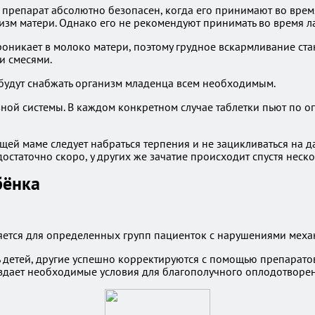
 препарат абсолютно безопасен, когда его принимают во врем
изм матери. Однако его не рекомендуют принимать во время л
роникает в молоко матери, поэтому грудное вскармливание ста
и смесями.
 будут снабжать организм младенца всем необходимым.
ной системы. В каждом конкретном случае таблетки пьют по о
ущей маме следует набраться терпения и не зацикливаться на
остаточно скоро, у других же зачатие происходит спустя неско
бёнка
яется для определенных групп пациенток с нарушениями меха
ь детей, другие успешно корректируются с помощью препарато
здает необходимые условия для благополучного оплодотворен