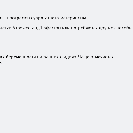
б — программа суррогатного материнства.
блетки Утрожестан, Дюфастон или потребуются другие способы
я беременности на ранних стадиях. Чаще отмечается
н.