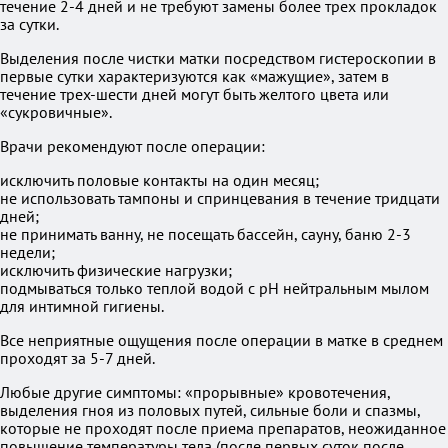
течение 2-4 дней и не требуют замены более трех прокладок
за сутки.
Выделения после чистки матки посредством гистероскопии в
первые сутки характеризуются как «мажущие», затем в
течение трех-шести дней могут быть желтого цвета или
«сукровичные».
Врачи рекомендуют после операции:
исключить половые контакты на один месяц;
не использовать тампоны и спринцевания в течение тридцати
дней;
не принимать ванну, не посещать бассейн, сауну, баню 2-3
недели;
исключить физические нагрузки;
подмываться только теплой водой с pH нейтральным мылом
для интимной гигиены.
Все неприятные ощущения после операции в матке в среднем
проходят за 5-7 дней.
Любые другие симптомы: «прорывные» кровотечения,
выделения гноя из половых путей, сильные боли и спазмы,
которые не проходят после приема препаратов, неожиданное
повышение температуры тела (после первых суток после