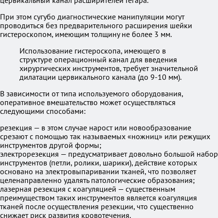
цервикальный канал расширителей Гегара.
При этом сугубо диагностические манипуляции могут
проводиться без предварительного расширения шейки
гистероскопом, имеющим толщину не более 3 мм.
Использование гистероскопа, имеющего в
структуре операционный канал для введения
хирургических инструментов, требует значительной
дилатации цервикального канала (до 9-10 мм).
В зависимости от типа используемого оборудования,
оперативное вмешательство может осуществляться
следующими способами:
резекция — в этом случае нарост или новообразование
срезают с помощью так называемых «ножниц» или режущих
инструментов другой формы;
электрорезекция — предусматривает довольно большой набор
инструментов (петли, ролики, шарики), действие которых
основано на электровыпаривании тканей, что позволяет
целенаправленно удалять патологические образования;
лазерная резекция с коагуляцией — существенным
преимуществом таких инструментов является коагуляция
тканей после осуществления резекции, что существенно
снижает риск развития кровотечения.