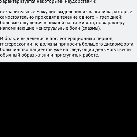
характеризуется некоторыми неудобствами:
незначительные мажущие выделения из влагалища, которые
самостоятельно проходят в течение одного – трех дней;
болевые ощущения в нижней части живота, по характеру
напоминающие менструальные боли (спазмы).
И боль, и выделения в послеоперационный период
гистероскопии не должны приносить большого дискомфорта,
большинство пациентов уже на следующий день могут вести
обычный образ жизни и приступить к работе.