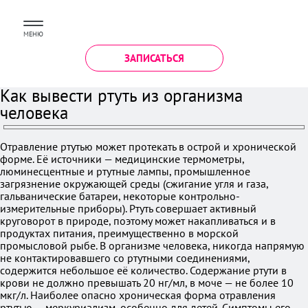
МЕНЮ
ЗАПИСАТЬСЯ
Как вывести ртуть из организма
человека
Отравление ртутью может протекать в острой и хронической
форме. Её источники — медицинские термометры,
люминесцентные и ртутные лампы, промышленное
загрязнение окружающей среды (сжигание угля и газа,
гальванические батареи, некоторые контрольно-
измерительные приборы). Ртуть совершает активный
круговорот в природе, поэтому может накапливаться и в
продуктах питания, преимущественно в морской
промысловой рыбе. В организме человека, никогда напрямую
не контактировавшего со ртутными соединениями,
содержится небольшое её количество. Содержание ртути в
крови не должно превышать 20 нг/мл, в моче — не более 10
мкг/л. Наиболее опасно хроническая форма отравления
ртутью — меркуриализм, особенно для детей. Симптомы его