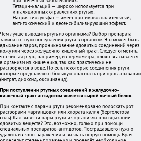
при почечных заболеваниях.
Тетацин-кальций — широко используется при
ингаляционных отравлениях ртутью.
Натрия тиосульфат — имеет противовоспалительный,
антитоксический и десенсибилизирующий эффект.
Чем лучше выводить ртуть из организма? Выбор препарата
зависит от пути поступления ртути в организм. Это может быть
вдыхание паров, проникновение ядовитых соединений через
кожу или через желудочно-кишечный тракт. Следует отметить,
что чистая ртуть, например, из термометра, плохо всасывается
в организм из кишечника, так как практически не
растворяется в воде. Но есть некоторые соединения ртути,
которые представляют большую опасность при проглатывании
(нитрат, диоксид, оксицианид).
При поступлении ртутных соединений в желудочно-
кишечный тракт антидотом является сырой яичный белок.
При контакте с парами ртути рекомендовано полоскать рот
растворами марганцовки или хлората калия (бертолетова
соль). Как вывести пары ртути из организма при вдыхании
ядовитых веществ? Это, возможно, только при помощи
специальных препаратов-антидотов. Пострадавшего нужно
удалить из зоны заражения и вызвать скорую помощь. Врач
определит степень поражения и проведёт необходимое