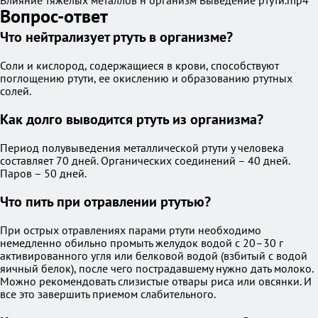
Влияние тяжелых металлов н организм Выведение ртути.mp4
Вопрос-ответ
Что нейтрализует ртуть в организме?
Соли и кислород, содержащиеся в крови, способствуют
поглощению ртути, ее окислению и образованию ртутных
солей.
Как долго выводится ртуть из организма?
Период полувыведения металлической ртути у человека
составляет 70 дней. Органических соединений – 40 дней.
Паров – 50 дней.
Что пить при отравлении ртутью?
При острых отравлениях парами ртути необходимо
немедленно обильно промыть желудок водой с 20–30 г
активированного угля или белковой водой (взбитый с водой
яичный белок), после чего пострадавшему нужно дать молоко.
Можно рекомендовать слизистые отвары риса или овсянки. И
все это завершить приемом слабительного.