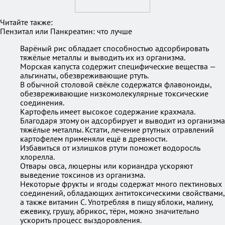
Читайте также:
Пензитал или Панкреатин: что лучше
Варёный рис обладает способностью адсорбировать
тяжёлые металлы и выводить их из организма.
Морская капуста содержит специфические вещества —
альгинаты, обезвреживающие ртуть.
В обычной столовой свёкле содержатся флавоноиды,
обезвреживающие низкомолекулярные токсические
соединения.
Картофель имеет высокое содержание крахмала.
Благодаря этому он адсорбирует и выводит из организма
тяжёлые металлы. Кстати, лечение ртутных отравлений
картофелем применяли ещё в древности.
Избавиться от излишков ртути поможет водоросль
хлорелла.
Отвары овса, люцерны или кориандра ускоряют
выведение токсинов из организма.
Некоторые фрукты и ягоды содержат много пектиновых
соединений, обладающих антитоксическими свойствами,
а также витамин C. Употребляя в пищу яблоки, малину,
ежевику, грушу, абрикос, тёрн, можно значительно
ускорить процесс выздоровления.