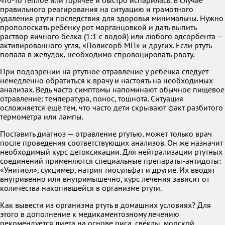
что-то тёплое или горячее и быстро испарилась. В случае
правильного реагирования на ситуацию и грамотного
удаления ртути последствия для здоровья минимальны. Нужно
прополоскать ребёнку рот марганцовкой и дать выпить
раствор яичного белка (1:1 с водой) или любого адсорбента —
активированного угля, «Полисорб МП» и других. Если ртуть
попала в желудок, необходимо спровоцировать рвоту.
При подозрении на ртутное отравление у ребёнка следует
немедленно обратиться к врачу и настоять на необходимых
анализах. Ведь часто симптомы напоминают обычное пищевое
отравление: температура, понос, тошнота. Ситуация
осложняется ещё тем, что часто дети скрывают факт разбитого
термометра или лампы.
Поставить диагноз — отравление ртутью, может только врач
после проведения соответствующих анализов. Он же назначит
необходимый курс детоксикации. Для нейтрализации ртутных
соединений применяются специальные препараты-антидоты:
«Унитиол», сукцимер, натрия тиосульфат и другие. Их вводят
внутривенно или внутримышечно, курс лечения зависит от
количества накопившейся в организме ртути.
Как вывести из организма ртуть в домашних условиях? Для
этого в дополнение к медикаментозному лечению
рекомендуется диета на основе риса, свёклы, морской