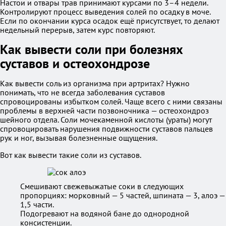
Настои и отвары трав принимают курсами по 3–4 недели.
Контролируют процесс выведения солей по осадку в моче.
Если по окончании курса осадок ещё присутствует, то делают
недельный перерыв, затем курс повторяют.
Как вывести соли при болезнях
суставов и остеохондрозе
Как вывести соль из организма при артритах? Нужно
понимать, что не всегда заболевания суставов
спровоцированы избытком солей. Чаще всего с ними связаны
проблемы в верхней части позвоночника — остеохондроз
шейного отдела. Соли мочекаменной кислоты (ураты) могут
спровоцировать нарушения подвижности суставов пальцев
рук и ног, вызывая болезненные ощущения.
Вот как вывести такие соли из суставов.
Смешивают свежевыжатые соки в следующих
пропорциях: морковный — 5 частей, шпината — 3, алоэ —
1,5 части.
Подогревают на водяной бане до однородной
консистенции.