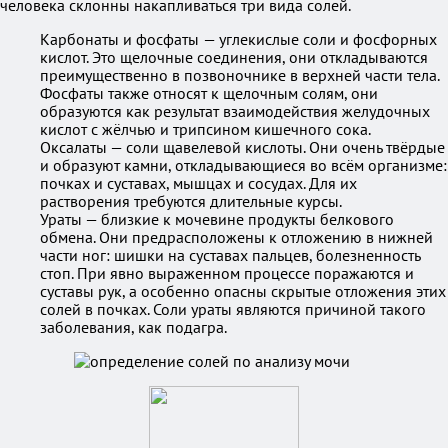
человека склонны накапливаться три вида солей.
Карбонаты и фосфаты — углекислые соли и фосфорных
кислот. Это щелочные соединения, они откладываются
преимущественно в позвоночнике в верхней части тела.
Фосфаты также относят к щелочным солям, они
образуются как результат взаимодействия желудочных
кислот с жёлчью и трипсином кишечного сока.
Оксалаты — соли щавелевой кислоты. Они очень твёрдые
и образуют камни, откладывающиеся во всём организме:
почках и суставах, мышцах и сосудах. Для их
растворения требуются длительные курсы.
Ураты — близкие к мочевине продукты белкового
обмена. Они предрасположены к отложению в нижней
части ног: шишки на суставах пальцев, болезненность
стоп. При явно выраженном процессе поражаются и
суставы рук, а особенно опасны скрытые отложения этих
солей в почках. Соли ураты являются причиной такого
заболевания, как подагра.