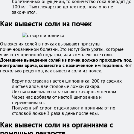
болезненных ощущений, то количество сока доводят до
100 мл. Пьют лекарство до тех пор, пока оно не
закончится.
Как вывести соли из почек
Отложения солей в почках вызывают приступы
почечнокаменной болезни. Это могут быть ураты, которые
являются причиной подагры, или комплексные соли.
Домашнее выведение солей из почек должно проходить под
контролем врача, совместно с назначенной им терапией.
Вот
несколько рецептов, как вывести соли из почек.
Берут полстакана настоя шиповника, 200 гр свежих
листьев алоэ, две столовые ложки сахара.
Листья измельчают и засыпают сахарным песком.
Через час добавляют настой шиповника и
перемешивают.
Полученный сироп отцеживают и принимают по
столовой ложке 3 раза в день после еды.
Как вывести соли из организма с
помощью лекарств