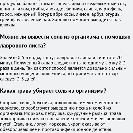
продукты: бананы, томаты, апельсины и свежевыжатый сок,
шпинат, изюм, грибы, авокадо, финики, сливы, картофель,
горох, нежирный йогурт, абрикосы, лимон, арбуз, огурцы,
грейпфрут, зелёный чай. Хорошо помогает выводить соль
клюква.
Можно ли вывести соль из организма с помощью
лаврового листа?
Залейте 0,5 л воды, 5 штук лаврового листа и кипятите 20
минут. Полученный отвар следует пить по одному глотку 2-3
раза в день. Так как этот способ является довольно сильным
методом очищения кишечника, то принимать этот отвар
следует 3-5 дней.
Какая трава убирает соль из организма?
Спорыш, хвощ, брусника, толокнянка имеют мочегонное
свойство, способствуют выведению песка и солей из
организма. Морковь, петрушка, кукурузные рыльца, трава
золотарника снимают воспаление почек и мочевыводящих
путей. Стальник, лопух, морковь, укроп оказывают
обезболивающее и противоинфекционное действия.