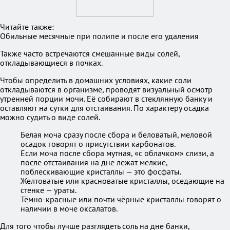
Читайте также:
Обильные месячные при полипе и после его удаления
Также часто встречаются смешанные виды солей,
откладывающиеся в почках.
Чтобы определить в домашних условиях, какие соли
откладываются в организме, проводят визуальный осмотр
утренней порции мочи. Её собирают в стеклянную банку и
оставляют на сутки для отстаивания. По характеру осадка
можно судить о виде солей.
Белая моча сразу после сбора и беловатый, меловой
осадок говорят о присутствии карбонатов.
Если моча после сбора мутная, «с облачком» слизи, а
после отстаивания на дне лежат мелкие,
поблескивающие кристаллы — это фосфаты.
Желтоватые или красноватые кристаллы, оседающие на
стенке — ураты.
Тёмно-красные или почти чёрные кристаллы говорят о
наличии в моче оксалатов.
Для того чтобы лучше разглядеть соль на дне банки,