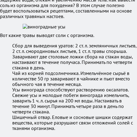
соль из организма для похудения? В этом случае полезно
будет воспользоваться рецептами, составленными на основе
различных травяных настоев.
Вот какие травы выводят соли с организма.
Сбор для выведения уратов: 2 ст. л. земляничных листьев,
2 ст. л. смородиновых листьев, 1 ст. л. травы спорыша.
Заваривают две столовые ложки сбора на стакан воды,
настаивают в течение получаса. Принимать по четверти
стакана в день.
Чай из корней подсолнечника. Измельчённое сырьё в
количестве 50 гр заваривают в чайнике и пьют вместо
обычного чая в течение месяца.
Усы винограда способствуют растворению оксалатов.
Свежие усы и молодые побеги винограда измельчить,
заварить 1 ч. л. сырья на 200 мл воды. Настаивать в
течение 30 минут. Принимать четыре раза в день по
четверти стакана.
Шишечный отвар. Еловые и сосновые шишки содержат
вещества, которые разрушают связи отложений солей с
тканями организма.