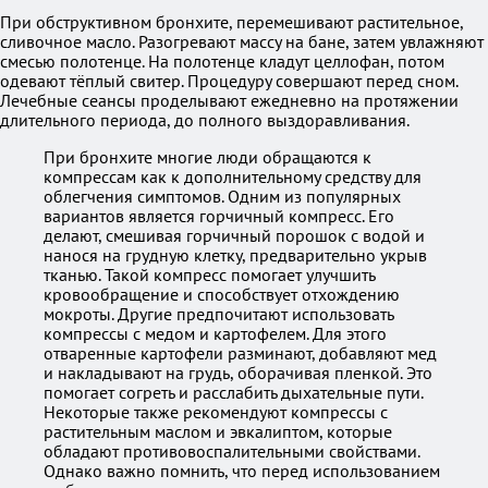
При обструктивном бронхите, перемешивают растительное,
сливочное масло. Разогревают массу на бане, затем увлажняют
смесью полотенце. На полотенце кладут целлофан, потом
одевают тёплый свитер. Процедуру совершают перед сном.
Лечебные сеансы проделывают ежедневно на протяжении
длительного периода, до полного выздоравливания.
При бронхите многие люди обращаются к
компрессам как к дополнительному средству для
облегчения симптомов. Одним из популярных
вариантов является горчичный компресс. Его
делают, смешивая горчичный порошок с водой и
нанося на грудную клетку, предварительно укрыв
тканью. Такой компресс помогает улучшить
кровообращение и способствует отхождению
мокроты. Другие предпочитают использовать
компрессы с медом и картофелем. Для этого
отваренные картофели разминают, добавляют мед
и накладывают на грудь, оборачивая пленкой. Это
помогает согреть и расслабить дыхательные пути.
Некоторые также рекомендуют компрессы с
растительным маслом и эвкалиптом, которые
обладают противовоспалительными свойствами.
Однако важно помнить, что перед использованием