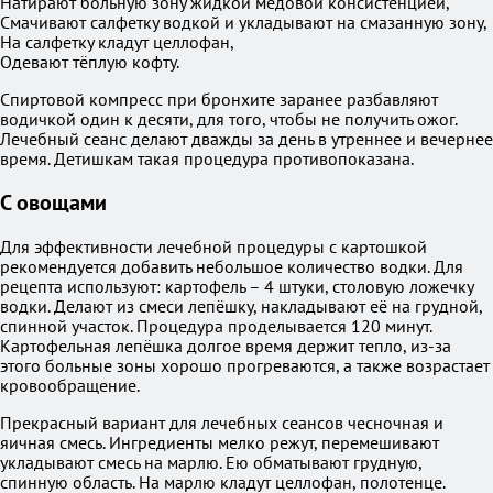
Натирают больную зону жидкой медовой консистенцией,
Смачивают салфетку водкой и укладывают на смазанную зону,
На салфетку кладут целлофан,
Одевают тёплую кофту.
Спиртовой компресс при бронхите заранее разбавляют
водичкой один к десяти, для того, чтобы не получить ожог.
Лечебный сеанс делают дважды за день в утреннее и вечернее
время. Детишкам такая процедура противопоказана.
С овощами
Для эффективности лечебной процедуры с картошкой
рекомендуется добавить небольшое количество водки. Для
рецепта используют: картофель – 4 штуки, столовую ложечку
водки. Делают из смеси лепёшку, накладывают её на грудной,
спинной участок. Процедура проделывается 120 минут.
Картофельная лепёшка долгое время держит тепло, из-за
этого больные зоны хорошо прогреваются, а также возрастает
кровообращение.
Прекрасный вариант для лечебных сеансов чесночная и
яичная смесь. Ингредиенты мелко режут, перемешивают
укладывают смесь на марлю. Ею обматывают грудную,
спинную область. На марлю кладут целлофан, полотенце.