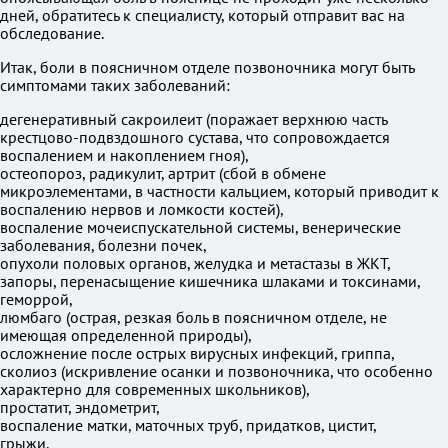
дней, обратитесь к специалисту, который отправит вас на
обследование.
Итак, боли в поясничном отделе позвоночника могут быть
симптомами таких заболеваний:
дегенеративный сакроилеит (поражает верхнюю часть
крестцово-подвздошного сустава, что сопровождается
воспалением и накоплением гноя),
остеопороз, радикулит, артрит (сбой в обмене
микроэлементами, в частности кальцием, который приводит к
воспалению нервов и ломкости костей),
воспаление мочеиспускательной системы, венерические
заболевания, болезни почек,
опухоли половых органов, желудка и метастазы в ЖКТ,
запоры, перенасыщение кишечника шлаками и токсинами,
геморрой,
люмбаго (острая, резкая боль в поясничном отделе, не
имеющая определенной природы),
осложнение после острых вирусных инфекций, гриппа,
сколиоз (искривление осанки и позвоночника, что особенно
характерно для современных школьников),
простатит, эндометрит,
воспаление матки, маточных труб, придатков, цистит,
грыжи,