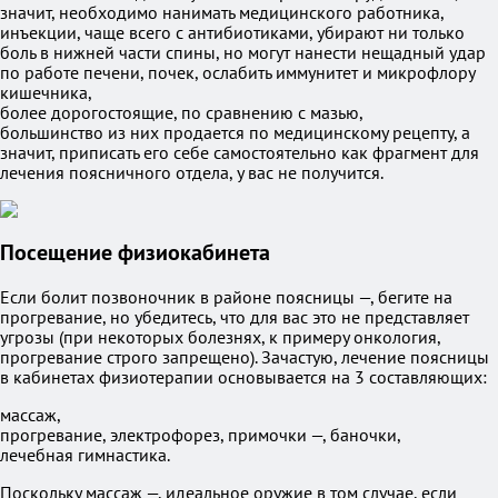
значит, необходимо нанимать медицинского работника,
инъекции, чаще всего с антибиотиками, убирают ни только
боль в нижней части спины, но могут нанести нещадный удар
по работе печени, почек, ослабить иммунитет и микрофлору
кишечника,
более дорогостоящие, по сравнению с мазью,
большинство из них продается по медицинскому рецепту, а
значит, приписать его себе самостоятельно как фрагмент для
лечения поясничного отдела, у вас не получится.
Посещение физиокабинета
Если болит позвоночник в районе поясницы —, бегите на
прогревание, но убедитесь, что для вас это не представляет
угрозы (при некоторых болезнях, к примеру онкология,
прогревание строго запрещено). Зачастую, лечение поясницы
в кабинетах физиотерапии основывается на 3 составляющих:
массаж,
прогревание, электрофорез, примочки —, баночки,
лечебная гимнастика.
Поскольку массаж —, идеальное оружие в том случае, если