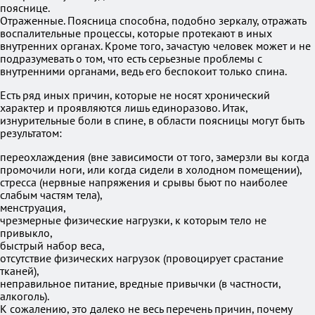
пояснице.
Отраженные. Поясница способна, подобно зеркалу, отражать
воспалительные процессы, которые протекают в иных
внутренних органах. Кроме того, зачастую человек может и не
подразумевать о том, что есть серьезные проблемы с
внутренними органами, ведь его беспокоит только спина.
Есть ряд иных причин, которые не носят хронический
характер и проявляются лишь единоразово. Итак,
изнурительные боли в спине, в области поясницы могут быть
результатом:
переохлаждения (вне зависимости от того, замерзли вы когда
промочили ноги, или когда сидели в холодном помещении),
стресса (нервные напряжения и срывы бьют по наиболее
слабым частям тела),
менструация,
чрезмерные физические нагрузки, к которым тело не
привыкло,
быстрый набор веса,
отсутствие физических нагрузок (провоцирует срастание
тканей),
неправильное питание, вредные привычки (в частности,
алкоголь).
К сожалению, это далеко не весь перечень причин, почему