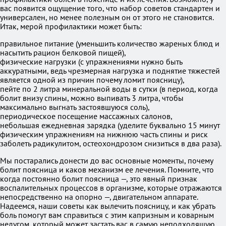
вас появится ощущение того, что набор советов стандартен и
универсален, но менее полезным он от этого не становится.
Итак, мерой профилактики может быть:
правильное питание (уменьшить количество жареных блюд и
насытить рацион белковой пищей),
физические нагрузки (с упражнениями нужно быть
аккуратными, ведь чрезмерная нагрузка и поднятие тяжестей
является одной из причин почему ломит поясницу),
пейте по 2 литра минеральной воды в сутки (в период, когда
болит внизу спины, можно выпивать 3 литра, чтобы
максимально выгнать застоявшуюся соль),
периодическое посещение массажных салонов,
небольшая ежедневная зарядка (уделите буквально 15 минут
физическим упражнениям на нижнюю часть спины и риск
заболеть радикулитом, остеохондрозом снизиться в два раза).
Мы постарались донести до вас основные моменты, почему
болит поясница и каков механизм ее лечения. Помните, что
когда постоянно болит поясница —, это явный признак
воспалительных процессов в организме, которые отражаются
непосредственно на опорно —, двигательном аппарате.
Надеемся, наши советы как вылечить поясницу, и как убрать
боль помогут вам справиться с этим капризным и коварным
недугом, который может застать вас в самую неподходящую