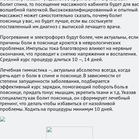
болит спина, то посещение массажного кабинета будет для вас
волшебной палочкой. Высококвалифицированный и опытный
массажист может самостоятельно сказать, почему болит
поясница у вас, но будет лучше, если вы состыкуете
поставленный им диагноз с выпиской лечащего врача.
Прогревание и электрофорез будут более, чем актуальны, если
причины боли в пояснице кроются в неврологических
проблемах. Импульсы тока благотворно влияют на нервные
окончания, что проводит к снятию напряжения и воспаления.
Средний курс процедур длиться 10 —, 14 дней.
Лечебная гимнастика —, актуальна абсолютно всегда, когда
речь идет о боли в спине и пояснице. В зависимости от
степени запущенности заболевания, подбирается
эффективный курс зарядки, помогающий побороть боль в
пояснице, придать тонус мышцам, укрепить ткани и т.д. Указав
специалисту как болит поясница, он сформирует лечебный
тренинг, что делать чтобы избавиться от назойливой
проблемы. Ходить на процедуры минимум 10 дней.