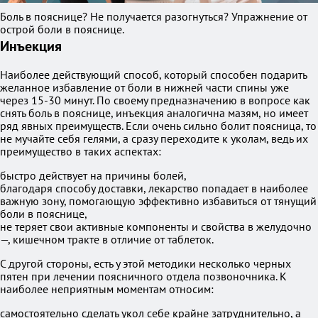
Боль в пояснице? Не получается разогнуться? Упражнение от
острой боли в пояснице.
Инъекция
Наиболее действующий способ, который способен подарить
желанное избавление от боли в нижней части спины уже
через 15-30 минут. По своему предназначению в вопросе как
снять боль в пояснице, инъекция аналогична мазям, но имеет
ряд явных преимуществ. Если очень сильно болит поясница, то
не мучайте себя гелями, а сразу переходите к уколам, ведь их
преимущество в таких аспектах:
быстро действует на причины болей,
благодаря способу доставки, лекарство попадает в наиболее
важную зону, помогающую эффективно избавиться от тянущий
боли в пояснице,
не теряет свои активные компоненты и свойства в желудочно
—, кишечном тракте в отличие от таблеток.
С другой стороны, есть у этой методики несколько черных
пятен при лечении поясничного отдела позвоночника. К
наиболее неприятным моментам относим:
самостоятельно сделать укол себе крайне затруднительно, а