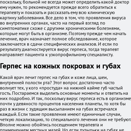
поскольку, больной не всегда может определить какой доктор
ему нужен, то рекомендуется прежде всего обратиться к
терапевту и показать и рассказать ему всю клиническую
картину заболевания. Все дело в том, что проявления вируса
во внутренних органах, часто на первый взгляд по
симптоматике схоже с другими хроническими болезнями,
которые могут быть в организме. Поэтому прежде чем начать
лечение, врач назначает полное обследование, которое
заключается в сдачи специфических анализов. И если по
результату диагностируется вирус герпеса, тогда терапевт
направляет пациента к узкопрофильному специалисту.
Герпес на кожных покровах и губах
Какой врач лечит герпес на губах и коже лица, шеи,
внутренней полости рта? Этот вопрос достаточно часто
волнует тех, у кого «простуда» на нижней кайме губ частый
гость. Постараемся выделить основные моменты и ответить на
них подробно. И так, поскольку вирус герпеса есть в организме
почти у девяносто процентов населения планеты, то хотя бы
раз в жизни с зудящим высыпанием на губах встречался
каждый. Если такие проявления имеют единичные случаи,
четкую локализацию, то специального лечения они не требуют.
Вполне можно обойтись посещением терапевта и
применением местных мазей. Но если пузырьки на губах не