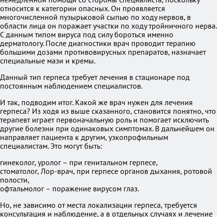
относится к категории опасных. Он проявляется
многочисленной пузырьковой сыпью по ходу нервов, в
области лица он поражает участки по ходу тройничного нерва.
С данным типом вируса под силу бороться именно
дерматологу. После диагностики врач проводит терапию
большими дозами противовирусных препаратов, назначает
специальные мази и кремы.
Данный тип герпеса требует лечения в стационаре под
постоянным наблюдением специалистов.
И так, подводим итог. Какой же врач нужен для лечения
герпеса? Из ходя из выше сказанного, становится понятно, что
терапевт играет первоначальную роль и помогает исключить
другие болезни при одинаковых симптомах. В дальнейшем он
направляет пациента к другим, узкопрофильным
специалистам. Это могут быть:
гинеколог, уролог – при генитальном герпесе,
стоматолог, Лор-врач, при герпесе органов дыхания, ротовой
полости,
офтальмолог – поражение вирусом глаз.
Но, не зависимо от места локализации герпеса, требуется
консультация и наблюдение, а в отдельных случаях и лечение