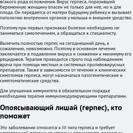
всякого рода осложнения. Вирус герпеса, поразивший
беременную женщину опасен не только для нее, но и для
плода. Он передается от матери будущему ребенку и вызывает
патологию внутренних органов у малыша и внешнее уродство.
Поэтому при первых признаках болезни необходимо не
заниматься самолечением, а обращаться к специалисту.
Вылечить полностью герпес на сегоднешний день, к
сожалению, невозможно. Поэтому в основном лечение
заключается в подавлении вируса и снижении к минимуму его
рецидивов. Терапия проводится строго под наблюдением
врача при помощи местных и системных противовирусных
препаратов. Также в зависимости от течения и клинических
симптомов герпеса, могут назначаться патогенетические и
симптоматические средства.
Для улучшения иммунитета в обязательном порядке
необходима терапия иммуномодулирующими препаратами.
Опоясывающий лишай (герпес), кто
поможет
Это заболевания относится к ІІІ типу герпеса и требует
немедленной помощи со стороны специалиста, поскольку