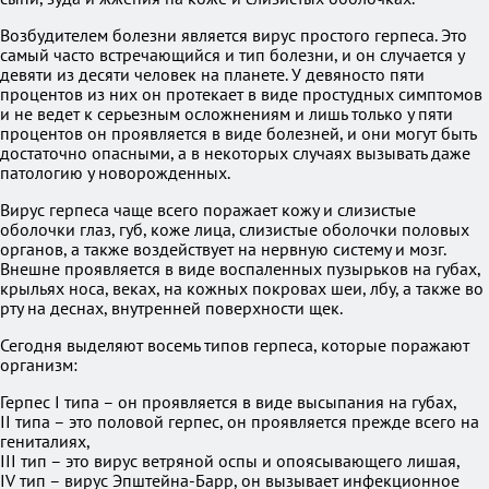
Возбудителем болезни является вирус простого герпеса. Это
самый часто встречающийся и тип болезни, и он случается у
девяти из десяти человек на планете. У девяносто пяти
процентов из них он протекает в виде простудных симптомов
и не ведет к серьезным осложнениям и лишь только у пяти
процентов он проявляется в виде болезней, и они могут быть
достаточно опасными, а в некоторых случаях вызывать даже
патологию у новорожденных.
Вирус герпеса чаще всего поражает кожу и слизистые
оболочки глаз, губ, коже лица, слизистые оболочки половых
органов, а также воздействует на нервную систему и мозг.
Внешне проявляется в виде воспаленных пузырьков на губах,
крыльях носа, веках, на кожных покровах шеи, лбу, а также во
рту на деснах, внутренней поверхности щек.
Сегодня выделяют восемь типов герпеса, которые поражают
организм:
Герпес І типа – он проявляется в виде высыпания на губах,
ІІ типа – это половой герпес, он проявляется прежде всего на
гениталиях,
ІІІ тип – это вирус ветряной оспы и опоясывающего лишая,
IV тип – вирус Эпштейна-Барр, он вызывает инфекционное