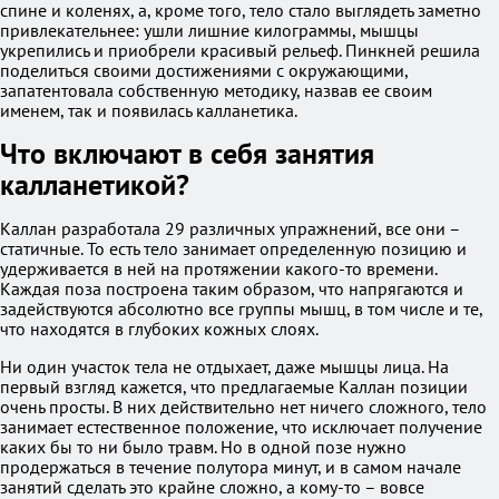
спине и коленях, а, кроме того, тело стало выглядеть заметно
привлекательнее: ушли лишние килограммы, мышцы
укрепились и приобрели красивый рельеф. Пинкней решила
поделиться своими достижениями с окружающими,
запатентовала собственную методику, назвав ее своим
именем, так и появилась калланетика.
Что включают в себя занятия
калланетикой?
Каллан разработала 29 различных упражнений, все они –
статичные. То есть тело занимает определенную позицию и
удерживается в ней на протяжении какого-то времени.
Каждая поза построена таким образом, что напрягаются и
задействуются абсолютно все группы мышц, в том числе и те,
что находятся в глубоких кожных слоях.
Ни один участок тела не отдыхает, даже мышцы лица. На
первый взгляд кажется, что предлагаемые Каллан позиции
очень просты. В них действительно нет ничего сложного, тело
занимает естественное положение, что исключает получение
каких бы то ни было травм. Но в одной позе нужно
продержаться в течение полутора минут, и в самом начале
занятий сделать это крайне сложно, а кому-то – вовсе