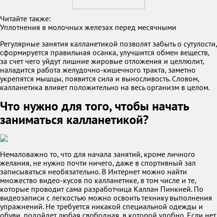
Читайте также:
Уплотнения в молочных железах перед месячными
Регулярные занятия калланетикой позволят забыть о сутулости,
сформируется правильная осанка, улучшится обмен веществ,
за счет чего уйдут лишние жировые отложения и целлюлит,
наладится работа желудочно-кишечного тракта, заметно
укрепятся мышцы, появится сила и выносливость. Словом,
калланетика влияет положительно на весь организм в целом.
Что нужно для того, чтобы начать
заниматься калланетикой?
Немаловажно то, что для начала занятий, кроме личного
желания, не нужно почти ничего, даже в спортивный зал
записываться необязательно. В Интернет можно найти
множество видео-кусов по калланетике, в том числе и те,
которые проводит сама разработчица Каллан Пинкней. По
видеозаписи с легкостью можно освоить технику выполнения
упражнений. Не требуется никакой специальной одежды и
обуви, подойдет любая свободная, в которой удобно. Если нет