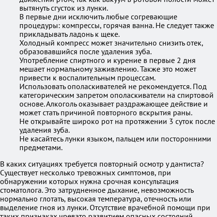
вытянуть сгусток из лунки.
В первые дни исключить любые согревающие
процедуры: компрессы, горячая ванна. Не следует также
прикладывать ладонь к щеке.
Холодный компресс может значительно снизить отек,
образовавшийся после удаления зуба.
Употребление спиртного и курение в первые 2 дня
мешает нормальному заживлению. Также это может
привести к воспалительным процессам.
Использовать ополаскивателей не рекомендуется. Под
категорическим запретом ополаскиватели на спиртовой
основе. Алкоголь оказывает раздражающее действие и
может стать причиной повторного вскрытия раны.
Не открывайте широко рот на протяжении 3 суток после
удаления зуба.
Не касайтесь лунки языком, пальцем или посторонними
предметами.
В каких ситуациях требуется повторный осмотр у дантиста?
Существует несколько тревожных симптомов, при
обнаружении которых нужна срочная консультация
стоматолога. Это затрудненное дыхание, невозможность
нормально глотать, высокая температура, отечность или
выделение гноя из лунки. Отсутствие врачебной помощи при
таких признаках чревато развитием опасных состояний.