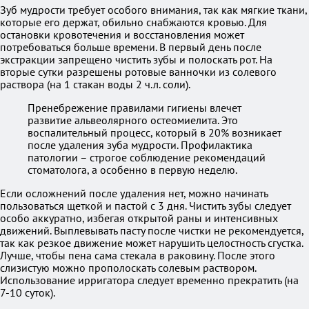
Зуб мудрости требует особого внимания, так как мягкие ткани,
которые его держат, обильно снабжаются кровью. Для
остановки кровотечения и восстановления может
потребоваться больше времени. В первый день после
экстракции запрещено чистить зубы и полоскать рот. На
вторые сутки разрешены ротовые ванночки из солевого
раствора (на 1 стакан воды 2 ч.л. соли).
Пренебрежение правилами гигиены влечет
развитие альвеолярного остеомиелита. Это
воспалительный процесс, который в 20% возникает
после удаления зуба мудрости. Профилактика
патологии – строгое соблюдение рекомендаций
стоматолога, а особенно в первую неделю.
Если осложнений после удаления нет, можно начинать
пользоваться щеткой и пастой с 3 дня. Чистить зубы следует
особо аккуратно, избегая открытой раны и интенсивных
движений. Выплевывать пасту после чистки не рекомендуется,
так как резкое движение может нарушить целостность сгустка.
Лучше, чтобы пена сама стекала в раковину. После этого
слизистую можно прополоскать солевым раствором.
Использование ирригатора следует временно прекратить (на
7-10 суток).