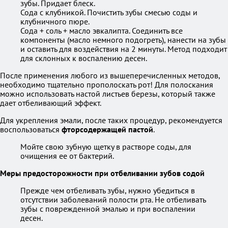
зубы. Придает блеск.
Сода с клубникой. Почистить зубы смесью соды и
клубничного пюре.
Сода + соль + масло эвкалипта. Соединить все
компоненты (масло немного подогреть), нанести на зубы
и оставить для воздействия на 2 минуты. Метод подходит
для склонных к воспалению десен.
После применения любого из вышеперечисленных методов,
необходимо тщательно прополоскать рот! Для полоскания
можно использовать настой листьев березы, который также
дает отбеливающий эффект.
Для укрепления эмали, после таких процедур, рекомендуется
воспользоваться
фторсодержащей пастой
.
Мойте свою зубную щетку в растворе соды, для
очищения ее от бактерий.
Меры предосторожности при отбеливании зубов содой
Прежде чем отбеливать зубы, нужно убедиться в
отсутствии заболеваний полости рта. Не отбеливать
зубы с поврежденной эмалью и при воспалении
десен.