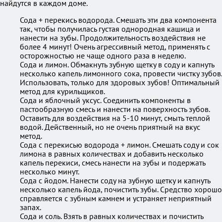
найдутся в каждом доме.
Сода + перекись водорода. Смешать эти два компонента
так, чтобы получилась густая однородная кашица и
нанести на зубы. Продолжительность воздействия не
более 4 минут! Очень агрессивный метод, применять с
осторожностью не чаще одного раза в неделю.
Сода и лимон. Обмакнуть зубную щетку в соду и капнуть
несколько капель лимонного сока, провести чистку зубов.
Использовать, только для здоровых зубов! Оптимальный
метод для курильщиков.
Сода и яблочный уксус. Соединить компоненты в
пастообразную смесь и нанести на поверхность зубов.
Оставить для воздействия на 5-10 минут, смыть теплой
водой. Действенный, но не очень приятный на вкус
метод.
Сода с перекисью водорода + лимон. Смешать соду и сок
лимона в равных количествах и добавить несколько
капель перекиси, смесь нанести на зубы и подержать
несколько минут.
Сода с йодом. Нанести соду на зубную щетку и капнуть
несколько капель йода, почистить зубы. Средство хорошо
справляется с зубным камнем и устраняет неприятный
запах.
Сода и соль. Взять в равных количествах и почистить