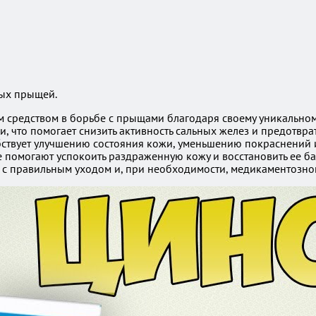
ных прыщей.
м средством в борьбе с прыщами благодаря своему уникальному
, что помогает снизить активность сальных желез и предотвр
бствует улучшению состояния кожи, уменьшению покраснений 
е помогают успокоить раздраженную кожу и восстановить ее ба
о с правильным уходом и, при необходимости, медикаментозно