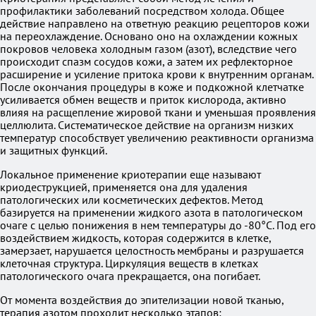
профилактики заболеваний посредством холода. Общее
действие направлено на ответную реакцию рецепторов кожи
на переохлаждение. Основано оно на охлаждении кожных
покровов человека холодным газом (азот), вследствие чего
происходит спазм сосудов кожи, а затем их рефлекторное
расширение и усиление притока крови к внутренним органам.
После окончания процедуры в коже и подкожной клетчатке
усиливается обмен веществ и приток кислорода, активно
влияя на расщепление жировой ткани и уменьшая проявления
целлюлита. Систематическое действие на организм низких
температур способствует увеличению реактивности организма
и защитных функций.
Локальное применение криотерапии еще называют
криодеструкцией, применяется она для удаления
патологических или косметических дефектов. Метод
базируется на применении жидкого азота в патологическом
очаге с целью понижения в нем температуры до -80°С. Под его
воздействием жидкость, которая содержится в клетке,
замерзает, нарушается целостность мембраны и разрушается
клеточная структура. Циркуляция веществ в клетках
патологического очага прекращается, она погибает.
От момента воздействия до эпителизации новой тканью,
терапия азотом проходит несколько этапов: