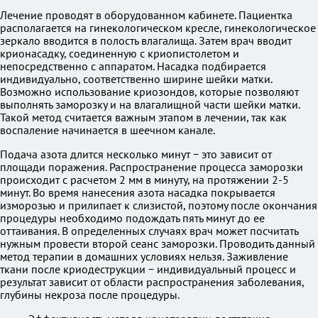
Лечение проводят в оборудованном кабинете. Пациентка
располагается на гинекологическом кресле, гинекологическое
зеркало вводится в полость влагалища. Затем врач вводит
крионасадку, соединенную с криопистолетом и
непосредственно с аппаратом. Насадка подбирается
индивидуально, соответственно ширине шейки матки.
Возможно использование криозондов, которые позволяют
выполнять заморозку и на влагалищной части шейки матки.
Такой метод считается важным этапом в лечении, так как
воспаление начинается в шеечном канале.
Подача азота длится несколько минут − это зависит от
площади поражения. Распространение процесса заморозки
происходит с расчетом 2 мм в минуту, на протяжении 2-5
минут. Во время нанесения азота насадка покрывается
изморозью и прилипает к слизистой, поэтому после окончания
процедуры необходимо подождать пять минут до ее
оттаивания. В определенных случаях врач может посчитать
нужным провести второй сеанс заморозки. Проводить данный
метод терапии в домашних условиях нельзя. Заживление
ткани после криодеструкции − индивидуальный процесс и
результат зависит от области распространения заболевания,
глубины некроза после процедуры.