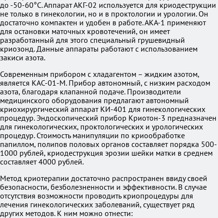
до -50-60°С. Аппарат АКГ-02 используется для криодеструкции
не только в гинекологии, но и в проктологии и урологии. Он
достаточно компактен и удобен в работе. АКА-1 применяют
для остановки маточных кровотечений, он имеет
разработанный для этого специальный грушевидный
криозонд. Данные аппараты работают с использованием
закиси азота.
Современным прибором с хладагентом – жидким азотом,
является КАС-01-М. Прибор автономный, с низким расходом
азота, благодаря клапанной подаче. Производители
медицинского оборудования предлагают автономный
криохирургический аппарат КИ-401 для гинекологических
процедур. Эндоскопический прибор Криотон-3 предназначен
для гинекологических, проктологических и урологических
процедур. Стоимость манипуляции по криообработке
папиллом, полипов половых органов составляет порядка 500-
1000 рублей, криодеструкция эрозии шейки матки в среднем
составляет 4000 рублей.
Метод криотерапии достаточно распространен ввиду своей
безопасности, безболезненности и эффективности. В случае
отсутствия возможности проводить криопроцедуры для
лечения гинекологических заболеваний, существует ряд
других методов. К ним можно отнести: