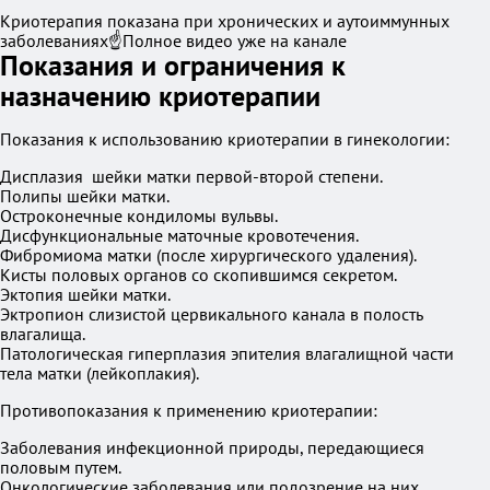
Криотерапия показана при хронических и аутоиммунных
заболеваниях☝️Полное видео уже на канале
Показания и ограничения к
назначению криотерапии
Показания к использованию криотерапии в гинекологии:
Дисплазия шейки матки первой-второй степени.
Полипы шейки матки.
Остроконечные кондиломы вульвы.
Дисфункциональные маточные кровотечения.
Фибромиома матки (после хирургического удаления).
Кисты половых органов со скопившимся секретом.
Эктопия шейки матки.
Эктропион слизистой цервикального канала в полость
влагалища.
Патологическая гиперплазия эпителия влагалищной части
тела матки (лейкоплакия).
Противопоказания к применению криотерапии:
Заболевания инфекционной природы, передающиеся
половым путем.
Онкологические заболевания или подозрение на них.