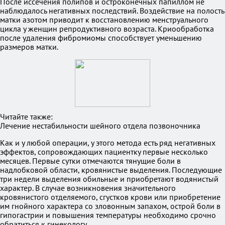
После иссечения полипов и остроконечных папиллом не
наблюдалось негативных последствий. Воздействие на полость
матки азотом приводит к восстановлению менструального
цикла у женщин репродуктивного возраста. Криообработка
после удаления фибромиомы способствует уменьшению
размеров матки.
Читайте также:
Лечение нестабильности шейного отдела позвоночника
Как и у любой операции, у этого метода есть ряд негативных
эффектов, сопровождающих пациентку первые несколько
месяцев. Первые сутки отмечаются тянущие боли в
надлобковой области, кровянистые выделения. Последующие
три недели выделения обильные и приобретают водянистый
характер. В случае возникновения значительного
кровянистого отделяемого, сгустков крови или приобретение
им гнойного характера со зловонным запахом, острой боли в
гипогастрии и повышения температуры необходимо срочно
обратиться к гинекологу.